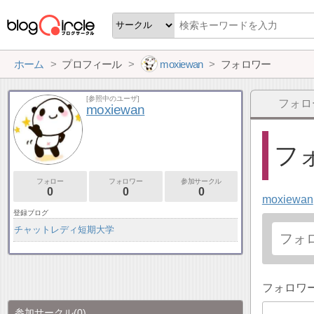
ホーム
プロフィール
moxiewan
フォロワー
[参照中のユーザ]
フォロ
moxiewan
フォ
フォロー
フォロワー
参加サークル
0
0
0
moxiewan
登録ブログ
チャットレディ短期大学
フォロワ
参加サークル
(0)