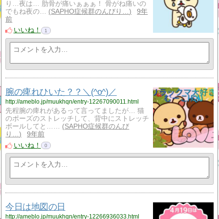
り…夜は… 肋骨が痛いぁぁぁ！ 骨がね痛いの
でもね夜の…
SAPHO症候群のんびり…
9年
前
いいね！
1
腕の痺れひいた？？＼(^o^)／
http://ameblo.jp/muukhqn/entry-12267090011.html
先程腕の痺れがあるって言ってましたが… 猫
のポーズのストレッチして、背中にストレッチ
ボールしてと……
SAPHO症候群のんび
り…
9年前
いいね！
0
今日は地図の日
http://ameblo.jp/muukhqn/entry-12266936033.html