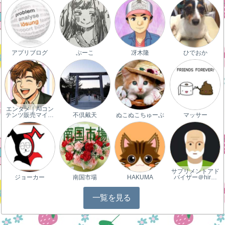
アプリブログ
ぷーこ
冴木隆
ひでおか
エンタメ｜AIコン
テンツ販売マイ…
不倶戴天
ぬこぬこちゅーぶ
マッサー
サプリメントアド
ジョーカー
南国市場
HAKUMA
バイザー＠hir…
一覧を見る