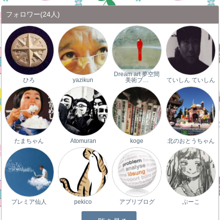
フォロワー
(24人)
Dream art 夢空間
ひろ
yazikun
美術ブ…
ていしん ていしん
たまちゃん
Atomuran
koge
北のおとうちゃん
プレミア仙人
pekico
アプリブログ
ぷーこ