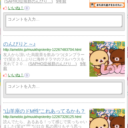
SAPHO症候群のんびり…
9年前
いいね！
0
のんびりと～♪
http://ameblo.jp/muukhqn/entry-12267483704.html
友人から頂いた烏龍茶を飲みつつ(タンブラー
で(笑)) 久しぶりに海外ドラマのフルハウスを
見れて２０…
SAPHO症候群のんびり…
9年
前
いいね！
3
”山羊座のドM性”これあってるかも？
http://ameblo.jp/muukhqn/entry-12267328125.html
読んでたら、あるある！って感じで笑っちゃい
ました(笑)(*´罒`*)ﾆﾋﾋ☆ 私の周りもそう思っ