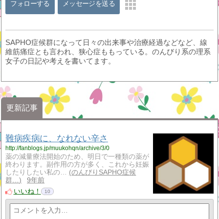
フォローする
メッセージを送る
SAPHO症候群になって日々の出来事や治療経過などなど、線
維筋痛症とも言われ、狭心症ももっている。のんびり系の理系
女子の日記や考えを書いてます。
更新記事
難病疾病に、なれない辛さ
http://fanblogs.jp/muukohqn/archive/3/0
薬の減量療法開始のため、明日で一種類の薬が
終わります。副作用の方が多く、これから妊娠
したりしたい私の…
のんびりSAPHO症候
群…
9年前
いいね！
10