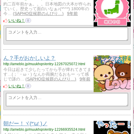
約二百年前かぁ。。。日本地図の大本が作られ
ていく。歴史って面白いなぁ♪(*^^*) 1800年の
今…
SAPHO症候群のんびり…
9年前
いいね！
0
ん？手がおかしいよ？
http://ameblo.jp/muukhqn/entry-12267025072.html
今日は起きて少したってから手が痺れてきてま
す…(；´・ω・) なんか両腕だるおもー って感
じで謎の…
SAPHO症候群のんびり…
9年前
いいね！
0
朝だー！ヾ(*‘ω‘ )ノ
http://ameblo.jp/muukhqn/entry-12266935524.html