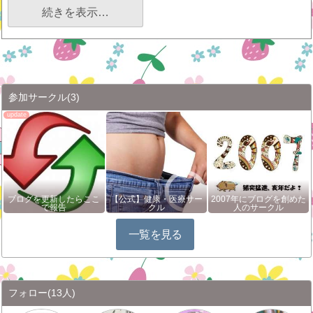
続きを表示…
参加サークル
(3)
ブログを更新したらここ
【公式】健康・医療サー
2007年にブログを創めた
で報告
クル
人のサークル
一覧を見る
フォロー
(13人)