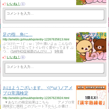
いいね！
1
足の指…角に…
http://ameblo.jp/muukhqn/entry-12267635813.html
ぶつけたー！(´；ω；`)ｳｩｩ 痛いよぉ こんなの
をここ1日で立ってトイレ行く度やってます ぶ
つ…
SAPHO症候群のんびり…
9年前
いいね！
0
おはようございます。ヾ(*‘ω‘ )ノアメ
ブロ常識検定
http://ameblo.jp/muukhqn/entry-12267623924.html
▼あなたの検定結果はこちら アメブロ常
識検定に挑戦 このプレート下からしか書け…