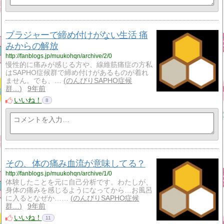
ブラジャーで締め付けがない生活 痛
みからの解放
http://fanblogs.jp/muukohqn/archive/2/0
慢性的に痛みが感じる方や、線維筋痛症の方私
はSAPHO症候群で締め付けがあるものが着れ
ません。でも、…
のんびりSAPHO症候
群…
9年前
いいね！
8
その、体の痛み血流が意味してる？
http://fanblogs.jp/muukohqn/archive/1/0
体験したことを元に自己分析です。わたしが、
身体の痛みを感じるようになってから…お風呂
に入るとなぜか……
のんびりSAPHO症候
群…
9年前
いいね！
11