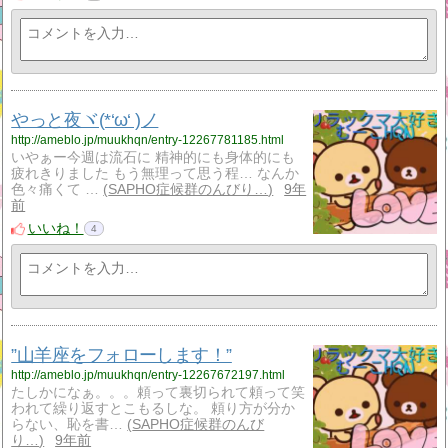
やっと夜ヾ(*‘ω‘ )ノ
http://ameblo.jp/muukhqn/entry-12267781185.html
いやぁー今週は流石に 精神的にも身体的にも
疲れきりました もう無理って思う程… なんか
色々痛くて …
SAPHO症候群のんびり…
9年
前
いいね！
4
”山羊座をフォローします！”
http://ameblo.jp/muukhqn/entry-12267672197.html
たしかになぁ。。。頼って裏切られて頼って笑
われて繰り返すとこもるしな。 頼り方が分か
らない、恥を書…
SAPHO症候群のんび
り…
9年前