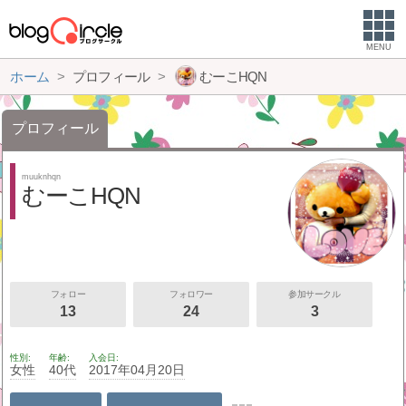
MENU
ホーム
プロフィール
むーこHQN
プロフィール
muuknhqn
むーこHQN
フォロー
フォロワー
参加サークル
13
24
3
性別
年齢
入会日
女性
40代
2017年04月20日