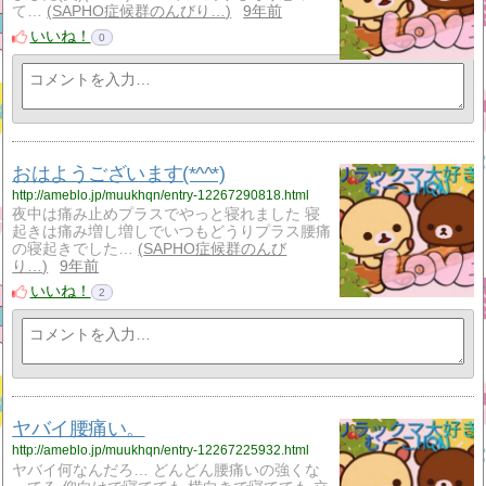
て…
SAPHO症候群のんびり…
9年前
いいね！
0
おはようございます(*^^*)
http://ameblo.jp/muukhqn/entry-12267290818.html
夜中は痛み止めプラスでやっと寝れました 寝
起きは痛み増し増しでいつもどうりプラス腰痛
の寝起きでした…
SAPHO症候群のんび
り…
9年前
いいね！
2
ヤバイ腰痛い。
http://ameblo.jp/muukhqn/entry-12267225932.html
ヤバイ何なんだろ… どんどん腰痛いの強くな