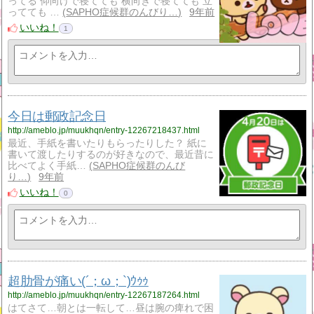
ってる 仰向けで寝てても 横向きで寝てても 立
ってても …
SAPHO症候群のんびり…
9年前
いいね！
1
今日は郵政記念日
http://ameblo.jp/muukhqn/entry-12267218437.html
最近、手紙を書いたりもらったりした？ 紙に
書いて渡したりするのが好きなので、最近昔に
比べてよく手紙…
SAPHO症候群のんび
り…
9年前
いいね！
0
超肋骨が痛い(´；ω；`)ｳｩｩ
http://ameblo.jp/muukhqn/entry-12267187264.html
はてさて…朝とは一転して…昼は腕の痺れで困