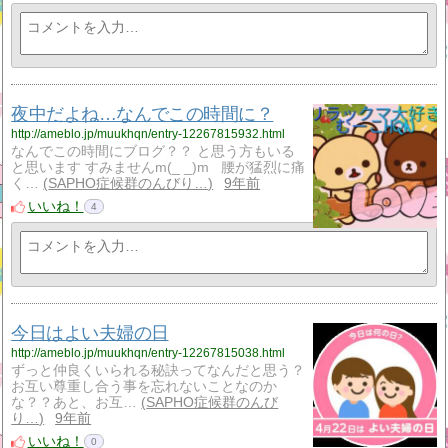
夜中だよね…なんでこの時間に？
http://ameblo.jp/muukhqn/entry-12267815932.html
なんでこの時間にブログ？？ と思う方もいる
と思います すみませんm(_ _)m 腰が猛烈に痛
く…
SAPHO症候群のんびり…
9年前
いいね！
4
今日はよい夫婦の日
http://ameblo.jp/muukhqn/entry-12267815038.html
ずっと仲良くいられる秘訣ってなんだと思う？
お互い尊重し合う事を忘れないことなのか
な？？あと、お互…
SAPHO症候群のんび
り…
9年前
いいね！
0