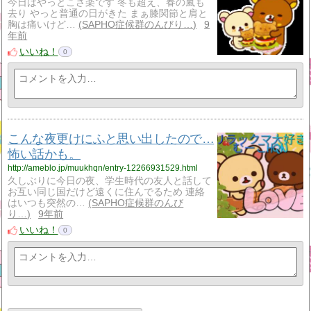
今日はやっとこさ楽です 冬も超え、春の嵐も
去り やっと普通の日がきた まぁ膝関節と肩と
胸は痛いけど…
SAPHO症候群のんびり…
9
年前
いいね！
0
こんな夜更けにふと思い出したので…
怖い話かも。
http://ameblo.jp/muukhqn/entry-12266931529.html
久しぶりに今日の夜、学生時代の友人と話して
お互い同じ国だけど遠くに住んでるため 連絡
はいつも突然の…
SAPHO症候群のんび
り…
9年前
いいね！
0