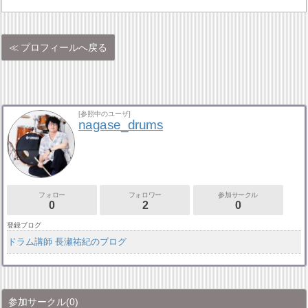
プロフィールへ戻る
[参照中のユーザ]
nagase_drums
フォロー
フォロワー
参加サークル
0
2
0
登録ブログ
ドラム講師 長瀬祐紀のブログ
参加サークル
(0)