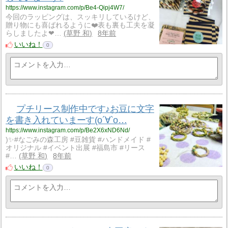
https://www.instagram.com/p/Be4-Qipj4W7/
今回のラッピングは、スッキリしているけど、
贈り物にも喜ばれるように❤️表も裏も工夫を凝
らしましたよ❤…
草野 和
8年前
いいね！
0
プチリース制作中です♪お豆に文字
を書き入れていまーす(о´∀`о…
https://www.instagram.com/p/Be2X6xND6Nd/
)✨#なごみの森工房 #豆雑貨 #ハンドメイド #
オリジナル #イベント出展 #福島市 #リース
#…
草野 和
8年前
いいね！
0