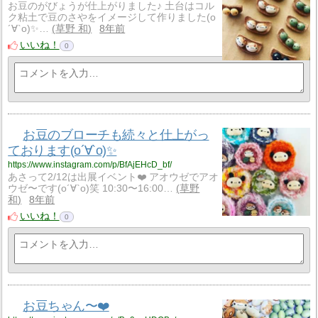
お豆のがびょうが仕上がりました♪ 土台はコル
ク粘土で豆のさやをイメージして作りました(о
´∀`о)✨…
草野 和
8年前
いいね！
0
お豆のブローチも続々と仕上がっ
ております(о´∀`о)✨
https://www.instagram.com/p/BfAjEHcD_bf/
あさって2/12は出展イベント❤️ アオウゼでアオ
ウゼ〜です(о´∀`о)笑 10:30〜16:00…
草野
和
8年前
いいね！
0
お豆ちゃん〜❤️