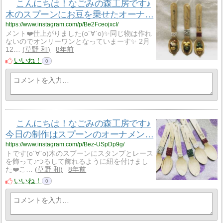
こんにちは！なごみの森工房です♪
木のスプーンにお豆を乗せたオーナ…
https://www.instagram.com/p/Be2FceojxcI/
メント❤️仕上がりました(о´∀`о)✨同じ物は作れ
ないのでオンリーワンとなっていまーす✨ 2月
12…
草野 和
8年前
いいね！
0
こんにちは！なごみの森工房です♪
今日の制作はスプーンのオーナメン…
https://www.instagram.com/p/Bez-USpDp9g/
トです(о´∀`о)木のスプーンにスタンプとレース
を飾って♪つるして飾れるように紐を付けまし
た❤️こ…
草野 和
8年前
いいね！
0