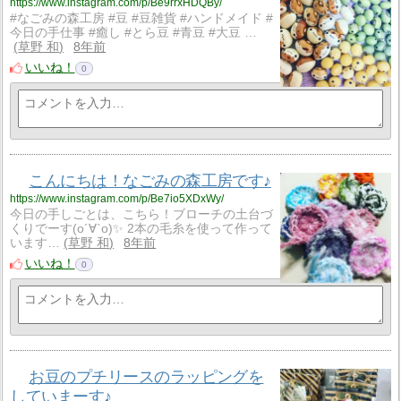
https://www.instagram.com/p/Be9rrxHDQBy/
#なごみの森工房 #豆 #豆雑貨 #ハンドメイド #
今日の手仕事 #癒し #とら豆 #青豆 #大豆 …
草野 和
8年前
いいね！
0
こんにちは！なごみの森工房です♪
https://www.instagram.com/p/Be7io5XDxWy/
今日の手しごとは、こちら！ブローチの土台づ
くりでーす(о´∀`о)✨ 2本の毛糸を使って作って
います…
草野 和
8年前
いいね！
0
お豆のプチリースのラッピングを
していまーす♪