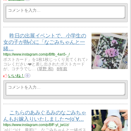
昨日の出展イベントで、小学生の
女の子が熱心に「なごみちゃんと一
緒…
https://www.instagram.com/p/BfIb_4an5-_/
ポストカード」を1枚1枚じっくり見てくれて♪
コレください❤️と差し出されたポストカード
が、コチラでし…
草野 和
8年前
いいね！
0
こちらのあみぐるみのなごみちゃ
んもお嫁入りいたしました〜(о´∀…
https://www.instagram.com/p/BfF-yI_jwUz/
`о)じつは、最初に、なごみちゃんと一緒ポス