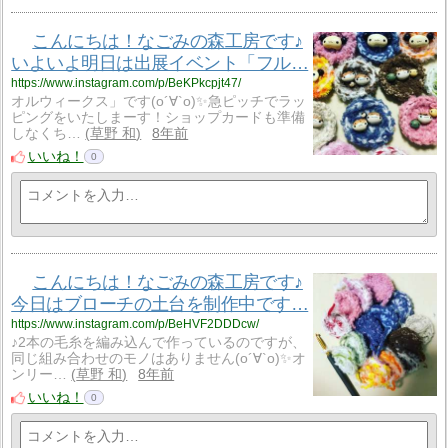
こんにちは！なごみの森工房です♪
いよいよ明日は出展イベント「フル…
https://www.instagram.com/p/BeKPkcpjt47/
オルウィークス」です(о´∀`о)✨急ピッチでラッ
ピングをいたしまーす！ショップカードも準備
しなくち…
草野 和
8年前
いいね！
0
こんにちは！なごみの森工房です♪
今日はブローチの土台を制作中です…
https://www.instagram.com/p/BeHVF2DDDcw/
♪2本の毛糸を編み込んで作っているのですが、
同じ組み合わせのモノはありません(о´∀`о)✨オ
ンリー…
草野 和
8年前
いいね！
0