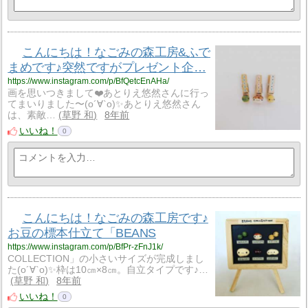
こんにちは！なごみの森工房&ふで
まめです♪突然ですがプレゼント企…
https://www.instagram.com/p/BfQetcEnAHa/
画を思いつきまして❤️あとりえ悠然さんに行っ
てまいりました〜(о´∀`о)✨あとりえ悠然さん
は、素敵…
草野 和
8年前
いいね！
0
こんにちは！なごみの森工房です♪
お豆の標本仕立て「BEANS
https://www.instagram.com/p/BfPr-zFnJ1k/
COLLECTION」の小さいサイズが完成しまし
た(о´∀`о)✨枠は10㎝×8㎝。自立タイプです♪…
草野 和
8年前
いいね！
0