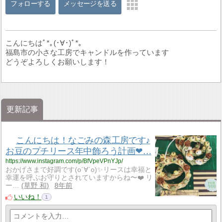
フォローする
メッセージを送る
こんにちはﾟ*｡(･∀･)ﾟ*｡
福島市の小さな工房でキャンドルを作っています
どうぞよろしくお願いします！
更新記事
こんにちは！なごみの森工房です♪
お豆のプチリース年中飾ろう計画❤…
https://www.instagram.com/p/BfVpeVPnYJp/
️おかげさまで好調です(о´∀`о)✨リースは幸福と
幸運を呼ぶお守りとされていますからね〜❤️ リ
ー…
草野 和
8年前
いいね！
1