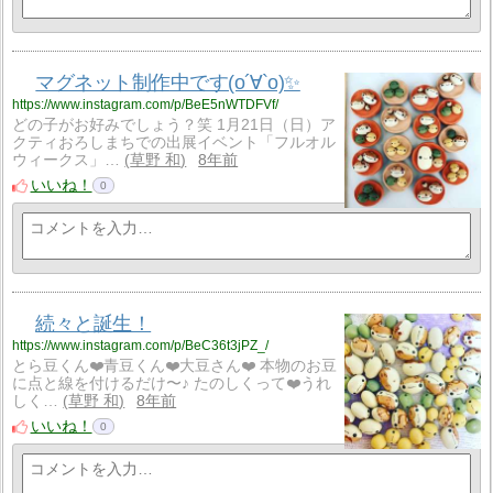
マグネット制作中です(о´∀`о)✨
https://www.instagram.com/p/BeE5nWTDFVf/
どの子がお好みでしょう？笑 1月21日（日）ア
クティおろしまちでの出展イベント「フルオル
ウィークス」…
草野 和
8年前
いいね！
0
続々と誕生！
https://www.instagram.com/p/BeC36t3jPZ_/
とら豆くん❤️青豆くん❤️大豆さん❤️ 本物のお豆
に点と線を付けるだけ〜♪ たのしくって❤️うれ
しく…
草野 和
8年前
いいね！
0