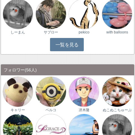
しーまん
サブロー
pekico
with balloons
一覧を見る
フォロワー
(56人)
キャリー
ベルコ
冴木隆
ぬこぬこちゅーぶ