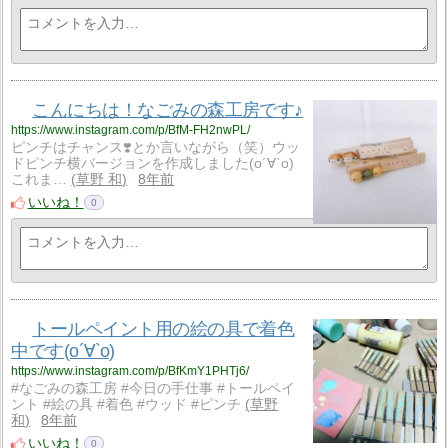
こんにちは！なごみの森工房です♪
https://www.instagram.com/p/BfM-FH2nwPL/
ピンチはチャンス❣️とか言いながら（笑）ウッ
ドピンチ横バージョンを作成しました(о´∀`о)
これま…
草野 和
8年前
いいね！
0
トールペイント用の絵の具で着色
中です(о´∀`о)
https://www.instagram.com/p/BfKmY1PHTj6/
#なごみの森工房 #今日の手仕事 #トールペイ
ント #絵の具 #着色 #ウッド #ピンチ
草野
和
8年前
いいね！
0