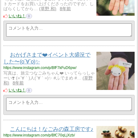
トカードをお買い上げくださったのですが、し
ばらくしてから…
草野 和
8年前
いいね！
0
おかげさまで❤️イベント大盛況で
した〜(о´∀`о)✨
https://www.instagram.com/p/BfF7kFuD6pw/
写真は、旅立つなごみちゃん❤️ いってらっしゃ
ーい❣️ (=´∀｀)人(´∀｀=)✨ #ふでまめ #…
草野
和
8年前
いいね！
0
こんにちは！なごみの森工房です♪
https://www.instagram.com/p/BfC70qLjXzb/