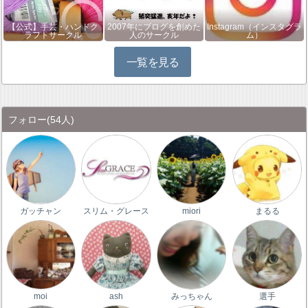
【公式】手芸・ハンドク
2007年にブログを創めた
Instagram（インスタグラ
ラフトサークル
人のサークル
ム）
一覧を見る
フォロー
(54人)
ガッチャン
スリム・グレース
miori
まるる
moi
ash
みっちゃん
選手