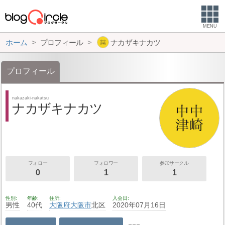
MENU
ホーム
プロフィール
ナカザキナカツ
プロフィール
nakazaki-nakatsu
ナカザキナカツ
フォロー
フォロワー
参加サークル
0
1
1
性別
年齢
住所
入会日
男性
40代
大阪府
大阪市
北区
2020年07月16日