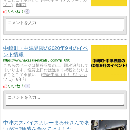
すことご了承願い…
中崎中津（ナカザキナカ
ツ…
6年前
いいね！
0
中崎町・中津界隈の2020年9月のイベ
ント情報
https://www.nakazaki-nakatsu.com/?p=690
こちらのページは情報収集の上、順次追加して
まいります。性質上日付は逆さま掲載となりま
すことご了承願い…
中崎中津（ナカザキナカ
ツ…
6年前
いいね！
1
中津のスパイスカレーまるせさんであ
いがけ3種盛を食べてきました