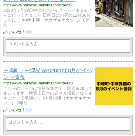
https://www.nakazaki-nakatsu.com/?p=568
2020年7月19日中津のスパイスカレーまるせさ
んに行ってきました 日曜日にの昼の11時30分
ごろに…
中崎中津（ナカザキナカツ…
6年
前
いいね！
1
中崎町・中津界隈の2020年8月のイベ
ント情報
https://www.nakazaki-nakatsu.com/?p=667
こちらのページは情報収集の上、順次追加して
まいります。性質上日付は逆さま掲載となりま
すことご了承願い…
中崎中津（ナカザキナカ
ツ…
6年前
いいね！
0