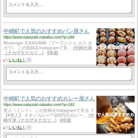
中崎町で人気のおすすめパン屋さん
https://www.nakazaki-nakatsu.com/?p=186
Boulanger S.KAGAWA（ブーランジェ エス カ
ガワ） この投稿をInstagramで見…
中崎中津
（ナカザキナカツ…
6年前
いいね！
0
中崎町で人気のおすすめカレー屋さん
https://www.nakazaki-nakatsu.com/?p=182
実人（ミント） この投稿をInstagramで見る ⁑
【#実人】 チキンカレー? 500円のカレー…
中
崎中津（ナカザキナカツ…
6年前
いいね！
0