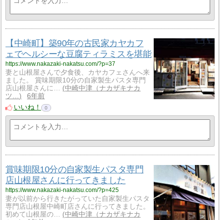
【中崎町】築90年の古民家カヤカフ
ェでヘルシーな豆腐ティラミスを堪能
https://www.nakazaki-nakatsu.com/?p=37
妻と山根屋さんで夕食後、カヤカフェさんへ来
ました。 賞味期限10分の自家製生パスタ専門
店山根屋さんに…
中崎中津（ナカザキナカ
ツ…
6年前
いいね！
0
賞味期限10分の自家製生パスタ専門
店山根屋さんに行ってきました
https://www.nakazaki-nakatsu.com/?p=425
妻が以前から行きたがっていた自家製生パスタ
専門店山根屋中崎町店さんに行ってきました。
初めて山根屋の…
中崎中津（ナカザキナカ