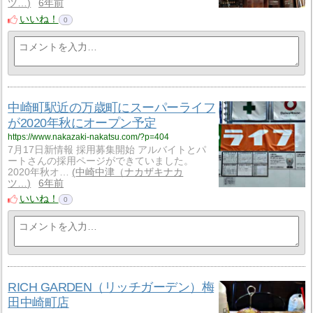
ツ…
6年前
いいね！
0
中崎町駅近の万歳町にスーパーライフ
が2020年秋にオープン予定
https://www.nakazaki-nakatsu.com/?p=404
7月17日新情報 採用募集開始 アルバイトとパ
ートさんの採用ページができていました。
2020年秋オ…
中崎中津（ナカザキナカ
ツ…
6年前
いいね！
0
RICH GARDEN（リッチガーデン）梅
田中崎町店