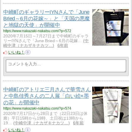
中崎町のギャラリーIYNさんで「June
Bried～6月の花嫁～」と「天国の悪魔
と地獄の天使」が開催中
https://www.nakazaki-nakatsu.com/?p=572
2020年7月15日～7月27日まで中崎町のギャラ
リーIYNさんで「June Bried～6月の花嫁…
中
崎中津（ナカザキナカツ…
6年前
いいね！
0
中崎町のアトリエ三月さんで華雪さん
と中島佳秀さんの二人展「白い絵×墨
の花」が開催中
https://www.nakazaki-nakatsu.com/?p=574
2020年7月17日から28日まで（22日23日は休
廊）平日15時から19時、土日祝は13時から
19…
中崎中津（ナカザキナカツ…
6年前
いいね！
1