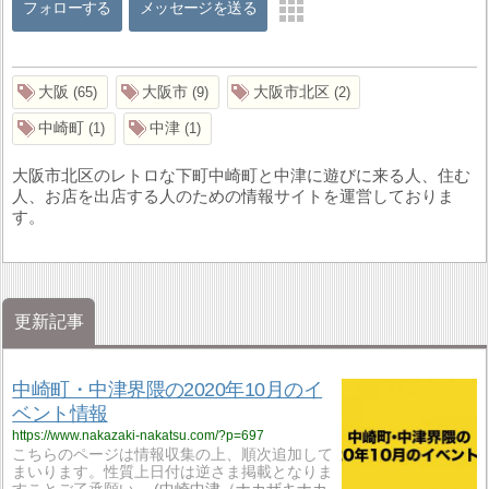
フォローする
メッセージを送る
大阪
大阪市
大阪市北区
65
9
2
中崎町
中津
1
1
大阪市北区のレトロな下町中崎町と中津に遊びに来る人、住む
人、お店を出店する人のための情報サイトを運営しておりま
す。
更新記事
中崎町・中津界隈の2020年10月のイ
ベント情報
https://www.nakazaki-nakatsu.com/?p=697
こちらのページは情報収集の上、順次追加して
まいります。性質上日付は逆さま掲載となりま