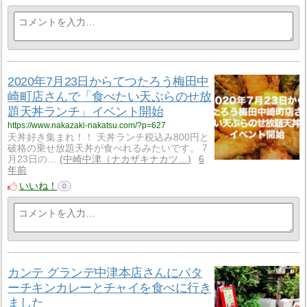
2020年7月23日からてつたろう梅田中
崎町店さんで「食べたい天ぷらのせ放
題天丼ランチ」イベント開始
https://www.nakazaki-nakatsu.com/?p=627
天丼好き集まれ！！ 天丼ランチ税込み800円と
破格の乗せ放題天丼が食べれるみたいです。 7
月23日の…
中崎中津（ナカザキナカツ…
6
年前
いいね！
0
カンテ グランデ中津本店さんにバタ
ーチキンカレーとチャイを食べに行き
ました