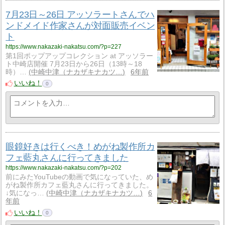
7月23日～26日 アッソラートさんでハ
ンドメイド作家さんが対面販売イベン
ト
https://www.nakazaki-nakatsu.com/?p=227
第1回ポップアップコレクション at アッソラー
ト中崎店開催 7月23日から26日（13時～18
時）…
中崎中津（ナカザキナカツ…
6年前
いいね！
0
眼鏡好きは行くべき！めがね製作所カ
フェ藍丸さんに行ってきました
https://www.nakazaki-nakatsu.com/?p=202
前にみたYouTubeの動画で気になっていた、め
がね製作所カフェ藍丸さんに行ってきました。
↓気になっ…
中崎中津（ナカザキナカツ…
6
年前
いいね！
0