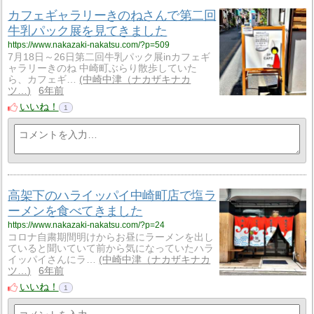
カフェギャラリーきのねさんで第二回
牛乳パック展を見てきました
https://www.nakazaki-nakatsu.com/?p=509
7月18日～26日第二回牛乳パック展inカフェギ
ャラリーきのね 中崎町ぶらり散歩していた
ら、カフェギ…
中崎中津（ナカザキナカ
ツ…
6年前
いいね！
1
高架下のハライッパイ中崎町店で塩ラ
ーメンを食べてきました
https://www.nakazaki-nakatsu.com/?p=24
コロナ自粛期間明けからお昼にラーメンを出し
ていると聞いていて前から気になっていたハラ
イッパイさんにラ…
中崎中津（ナカザキナカ
ツ…
6年前
いいね！
1