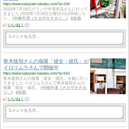
https://www.nakazaki-nakatsu.com/?p=339
2020年7月18日グランデ中津本店さんに行って
きました 2020年7月18日土曜日の11時頃にカ
ン…
中崎中津（ナカザキナカツ…
6年前
いいね！
2
青木猿頬さんの個展「彼女・彼氏」が
イロリムラさんで開催中
https://www.nakazaki-nakatsu.com/?p=543
青木猿頬さんの個展「彼女・彼氏」を観に行っ
てきました イロリムラさんで青木猿頬さんの
個展「彼女・彼氏…
中崎中津（ナカザキナカ
ツ…
6年前
いいね！
1