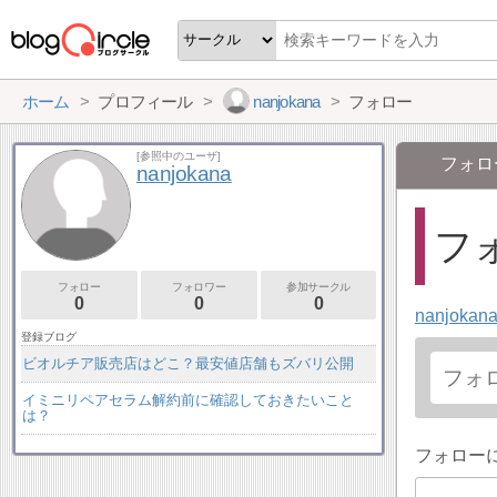
ホーム
プロフィール
nanjokana
フォロー
[参照中のユーザ]
フォロ
nanjokana
フォ
フォロー
フォロワー
参加サークル
0
0
0
nanjokan
登録ブログ
ビオルチア販売店はどこ？最安値店舗もズバリ公開
イミニリペアセラム解約前に確認しておきたいこと
は？
フォロー