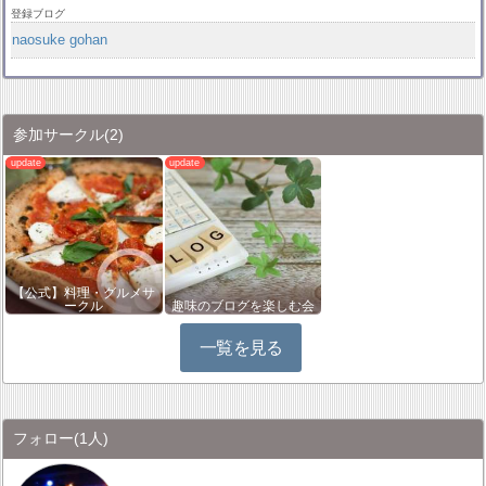
登録ブログ
naosuke gohan
参加サークル
(2)
【公式】料理・グルメサ
ークル
趣味のブログを楽しむ会
一覧を見る
フォロー
(1人)