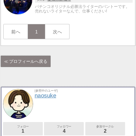
パチンコオリジナル必勝法ライターのバントーです。
売れないライターなんで、仕事ください!
前へ
1
次へ
プロフィールへ戻る
[参照中のユーザ]
naosuke
フォロー
フォロワー
参加サークル
1
4
2