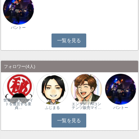
バントー
一覧を見る
フォロワー
(4人)
世界一のクソサイ
トを運営する童
エンタメ｜AIコン
貞…
ふじまる
テンツ販売マイ…
バントー
一覧を見る