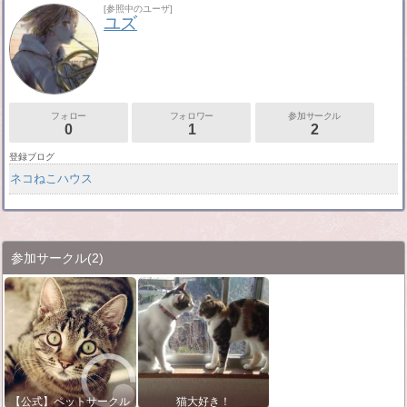
[参照中のユーザ]
ユズ
フォロー
フォロワー
参加サークル
0
1
2
登録ブログ
ネコねこハウス
参加サークル
(2)
【公式】ペットサークル
猫大好き！