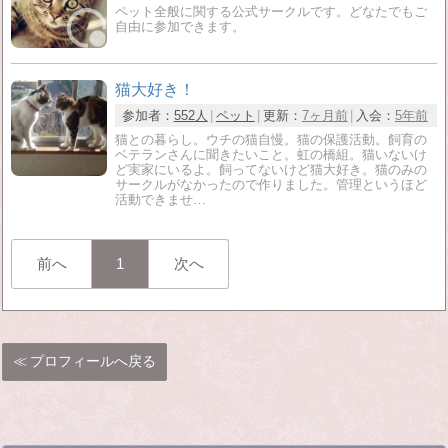
ペット全般に関する公式サークルです。どなたでもご
自由に参加できます。
猫大好き！
参加者：
552人
ペット
更新：
7ヶ月前
入会：
5年前
猫との暮らし。ウチの猫自慢。猫の保護活動。飼育の
ベテランさんに聞きたいこと。虹の橋組。猫いないけ
ど実家にいるよ。飼ってないけど猫大好き。猫のみの
サークルがなかったので作りました。管理というほど
活動できませ…
前へ
1
次へ
プロフィールへ戻る