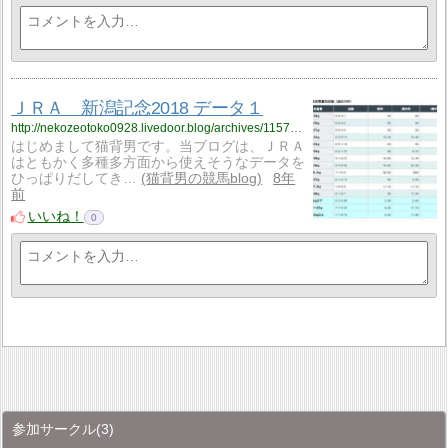
ＪＲＡ 新潟記念2018 データ１
http://nekozeotoko0928.livedoor.blog/archives/11577594.html
はじめまして猫背男です。当ブログは、ＪＲＡ
はともかく多種多方面から使えそうなデータを
ひっぱりだしてき…
猫背男の競馬blog
8年
前
いいね！
0
参加サークル
(3)