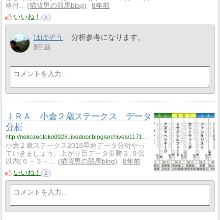
格付...
猫背男の競馬blog
8年前
いいね！
2
はぼぞう
分析参考になります。
8年前
ＪＲＡ 小倉２歳ステークス データ
分析
http://nekozeotoko0928.livedoor.blog/archives/11718308.html
小倉２歳ステークス2018早速データ分析やっ
ていきましょう。上がり目データ単勝３.９倍
以内(６－３－…
猫背男の競馬blog
8年前
いいね！
2