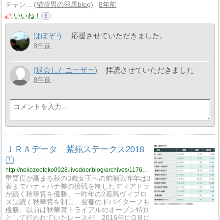
チャン...
猫背男の競馬blog
8年前
いいね！
8
はぼぞう
応援させていただきました。
8年前
(退会したユーザー)
拝読させていただきました
8年前
ＪＲＡデータ 紫苑ステークス2018
①
http://nekozeotoko0928.livedoor.blog/archives/11762578.html
重要度が高まる秋の3歳女王への前哨戦昨年は3
着までハナ＋ハナ差の接戦を制したディアドラ
が続く秋華賞を優勝。一昨年の2着馬ヴィブロ
スは続く秋華賞を制し、翌春のドバイターフも
優勝。以前は秋華賞トライアルのオープン特別
として行われていたレースが、2016年にGⅢに