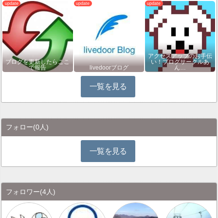
アクセスアップのお手伝
ブログを更新したらここ
い！ブログサークルあ
で報告
livedoorブログ
ん…
一覧を見る
フォロー
(0人)
一覧を見る
フォロワー
(4人)