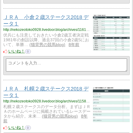
ＪＲＡ 小倉２歳ステークス2018 デ
ータ１
http://nekozeotoko0928.livedoor.blog/archives/11612301.html
伏兵にも注意しておきたい小倉2歳王者決定戦
1981年の創設以降、過去37回の小倉2歳Sにお
いて、単勝…
猫背男の競馬blog
8年前
いいね！
0
ＪＲＡ 札幌２歳ステークス2018 デ
ータ１
http://nekozeotoko0928.livedoor.blog/archives/11586641.html
札幌２歳ステークスのデータ分析。まずはＪＲ
Ａのホームページに掲載されているレースデー
タから紹介。未来…
猫背男の競馬blog
8年
前
いいね！
0