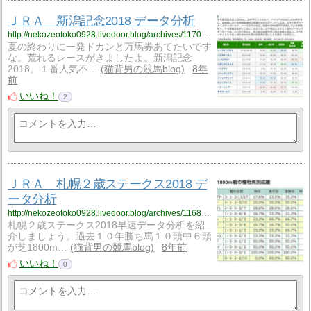
ＪＲＡ 新潟記念2018 データ分析
http://nekozeotoko0928.livedoor.blog/archives/11700827.html
夏の終わりに一発ドカンと万馬券あてたいです
な。荒れるレースがきましたよ。新潟記念
2018。１番人気不…
猫背男の競馬blog
8年
前
いいね！
2
ＪＲＡ 札幌２歳ステークス2018 デ
ータ分析
http://nekozeotoko0928.livedoor.blog/archives/11686450.html
札幌２歳ステークス2018早速データ分析を紹
介しましょう。過去１０年勝ち馬１０頭中６頭
が芝1800m…
猫背男の競馬blog
8年前
いいね！
0