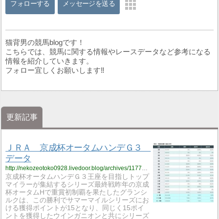
フォローする
メッセージを送る
猫背男の競馬blogです！
こちらでは、競馬に関する情報やレースデータなど参考になる
情報を紹介していきます。
フォロー宜しくお願いします‼
更新記事
ＪＲＡ 京成杯オータムハンデＧ３
データ
http://nekozeotoko0928.livedoor.blog/archives/11779735.html
京成杯オータムハンデＧ３王座を目指しトップ
マイラーが集結するシリーズ最終戦昨年の京成
杯オータムHで重賞初制覇を果たしたグランシ
ルクは、この勝利でサマーマイルシリーズにお
ける獲得ポイントが15となり、同じく15ポイ
ントを獲得したウインガニオンと共にシリーズ