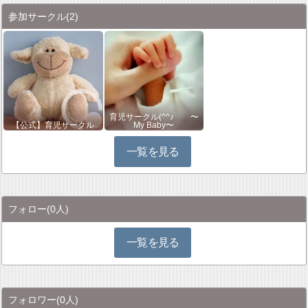
参加サークル
(2)
育児サークル(^^♪ 〜
【公式】育児サークル
My Baby〜
一覧を見る
フォロー
(0人)
一覧を見る
フォロワー
(0人)