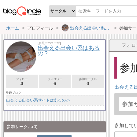
ホーム
プロフィール
出会える出会い系はあるの？
参加サー
[参照中のユーザ]
フォロ
出会える出会い系はある
の？
参加
フォロー
フォロワー
参加サークル
4
6
0
出会える
登録ブログ
出会える出会い系サイトはあるのか
参加して
参加サークル
(0)