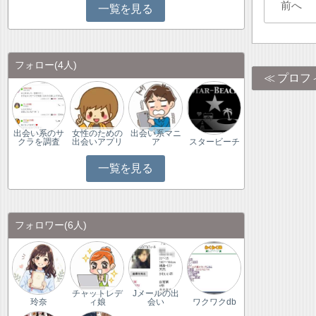
前へ
一覧を見る
フォロー
(4人)
プロフ
出会い系のサ
女性のための
出会い系マニ
クラを調査
出会いアプリ
ア
スタービーチ
一覧を見る
フォロワー
(6人)
チャットレデ
Jメールの出
玲奈
ィ娘
会い
ワクワクdb