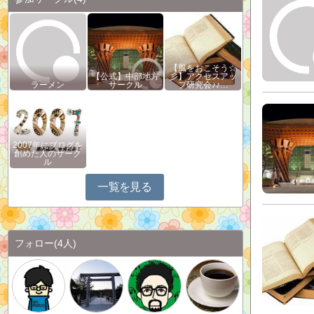
【風をおこそう☆
【公式】中部地方
彡】アクセスアッ
ラーメン
サークル
プ研究会♪♪…
2007年にブログを
創めた人のサーク
ル
一覧を見る
フォロー
(4人)