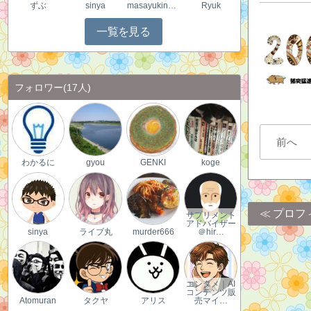
ずぶ
sinya
masayukinoko
Ryuk
一覧を見る
フォロワー
(17人)
前へ
わかるに
gyou
GENKI
koge
プロフ
サプリメント
アドバイザー
sinya
ライブ丸
murder666
＠hir…
エンタメ｜AI
コンテンツ販
Atomuran
タクヤ
アリス
売マイ…