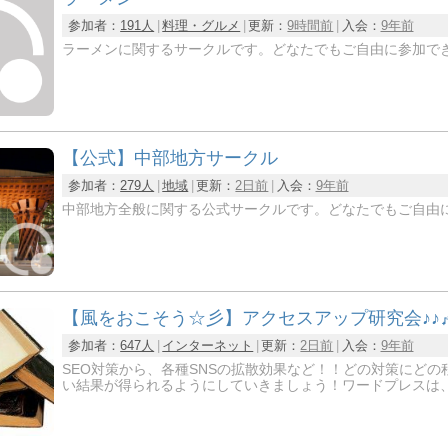
参加者：
191人
料理・グルメ
更新：
9時間前
入会：
9年前
ラーメンに関するサークルです。どなたでもご自由に参加で
【公式】中部地方サークル
参加者：
279人
地域
更新：
2日前
入会：
9年前
中部地方全般に関する公式サークルです。どなたでもご自由
【風をおこそう☆彡】アクセスアップ研究会♪♪
参加者：
647人
インターネット
更新：
2日前
入会：
9年前
SEO対策から、各種SNSの拡散効果など！！どの対策にど
い結果が得られるようにしていきましょう！ワードプレスは