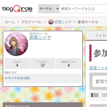
ホーム
プロフィール
若菜ニイナ
参加サークル
[参照中のユーザ]
フォロ
若菜ニイナ
参加
フォロー
フォロワー
参加サークル
4
17
4
若菜ニイ
登録ブログ
中卒で中間管理職
参加サークル
(4)