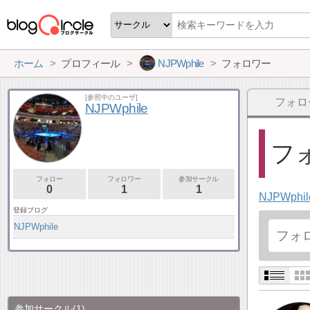
ホーム
プロフィール
NJPWphile
フォロワー
[参照中のユーザ]
フォロ
NJPWphile
フォ
フォロー
フォロワー
参加サークル
0
1
1
NJPWphil
登録ブログ
NJPWphile
参加サークル
(1)