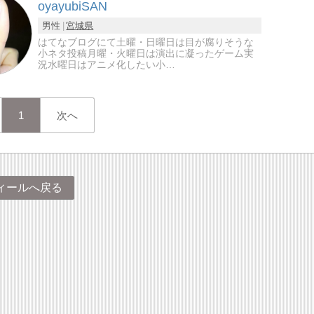
oyayubiSAN
男性
宮城県
はてなブログにて土曜・日曜日は目が腐りそうな
小ネタ投稿月曜・火曜日は演出に凝ったゲーム実
況水曜日はアニメ化したい小…
1
次へ
ィールへ戻る