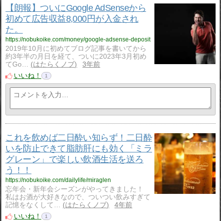
【朗報】ついにGoogle AdSenseから
初めて広告収益8,000円が入金され
た。
https://nobukoike.com/money/google-adsense-deposit
2019年10月に初めてブログ記事を書いてから
約3年半の月日を経て、ついに2023年3月初め
てGo…
はたらくノブ
3年前
いいね！
1
これを飲めば二日酔い知らず！二日酔
いを防止できて脂肪肝にも効く「ミラ
グレーン」で楽しい飲酒生活を送ろ
う！！
https://nobukoike.com/dailylife/miraglen
忘年会・新年会シーズンがやってきました！
私はお酒が大好きなので、ついつい飲みすぎて
記憶をなくして…
はたらくノブ
4年前
いいね！
1