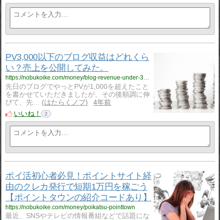
PV3,000以下のブログ収益はどれくら
い？売上を公開してみた。
https://nobukoike.com/money/blog-revenue-under-3000pv
先日のブログでやっとPVが1,000を超えたこと
を書かせていただきましたが、その後順調に伸
びて、先…
はたらくノブ
4年前
いいね！
2
ポイ活初心者必見！ポイントサイト経
由のクレカ発行で短期1万円を稼ごう
【ポイントタウンの紹介コードあり】
https://nobukoike.com/money/poikatsu-pointtown
最近、SNSやテレビの情報番組などで話題にな