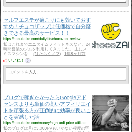
セルフエステが肩こりにも効いておす
すめ！チョコザップは低価格で自分磨
きできる最高のサービス！！
https://nobukoike.com/dailylife/chocozap_review
私はこれまでエニタイムフィットネスなど、24
時間営業のジムを利用してきました。 主にス
ミスマシンを…
はたらくノブ
1年8ヶ月前
いいね！
0
ブログで稼ぎたかったらGoogleアド
センスよりも単価の高いアフィリエイ
トを頑張る方が圧倒的に効率が良いこ
とを実感した話
https://nobukoike.com/money/high-unit-price-affiliate
私のブログは月に3,000PVもいかない程度の弱