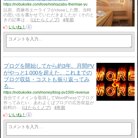
https://nobukoike.com/love/nishiazabu-thermae-yu
以前、西麻布エーライフがcloseした際、当時
の思い出を書かせていただきましたが（そのと
きの記事は…
はたらくノブ
4年前
いいね！
1
ブログを開始してから約3年。月間PV
がやっと1,000を超えた。これまでの
ブログ収益・コストも振り返ってみ
る。
https://nobukoike.com/money/blog-pv1000-revenue
自分でドメインを取得してWordPressでブログ
作ってみたい、あわよくばブログの広告収益が
給料の…
はたらくノブ
4年前
いいね！
1