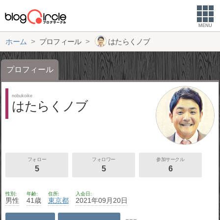
MENU
ホーム
プロフィール
はたらくノブ
プロフィール
nobukoike
はたらくノブ
フォロー
フォロワー
参加サークル
5
5
6
性別
年齢
住所
入会日
男性
41歳
東京都
2021年09月20日