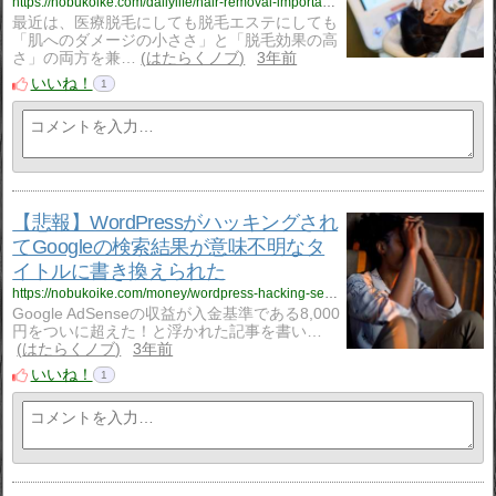
https://nobukoike.com/dailylife/hair-removal-important-points
最近は、医療脱毛にしても脱毛エステにしても
「肌へのダメージの小ささ」と「脱毛効果の高
さ」の両方を兼…
はたらくノブ
3年前
いいね！
1
【悲報】WordPressがハッキングされ
てGoogleの検索結果が意味不明なタ
イトルに書き換えられた
https://nobukoike.com/money/wordpress-hacking-security
Google AdSenseの収益が入金基準である8,000
円をついに超えた！と浮かれた記事を書い…
はたらくノブ
3年前
いいね！
1