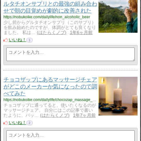
ルタチオンサプリとの最強の組み合わ
せで朝の目覚めが劇的に改善された
https://nobukoike.com/dailylife/non_alcoholic_beer
少し前からグルタチオンサプリ（このサプリ）
を飲み始めたのですが、体調がとても良くなり
ました。 私は…
はたらくノブ
1年6ヶ月前
いいね！
1
チョコザップにあるマッサージチェア
がどこのメーカーか気になったので調
べてみた
https://nobukoike.com/dailylife/chocozap_massage_chair
チョコザップに通ってると、使いたくなるのが
マッサージチェア。 自分にはこの記事で書い
たように、バッ…
はたらくノブ
1年7ヶ月前
いいね！
2