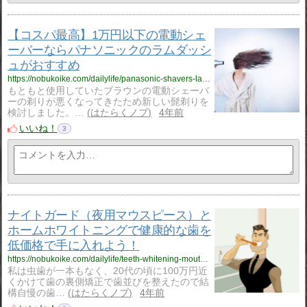
【コスパ最高】1万円以下の電動シェ
ーバーならパナソニックのラムダッシ
ュがおすすめ
https://nobukoike.com/dailylife/panasonic-shavers-lamdash
もともと使用していたブラウンの電動シェーバ
ーの剃りが悪くなってきたため新しい髭剃りを
検討しました。…
はたらくノブ
4年前
いいね！
3
ナイトガード（夜用マウスピース）と
ホームホワイトニングで健康的な歯を
低価格で手に入れよう！
https://nobukoike.com/dailylife/teeth-whitening-mouthpiece
私は虫歯が一本もなく、20代の頃に100万円近
くかけて歯の裏側矯正で歯並びを整えたので結
構自慢の歯…
はたらくノブ
4年前