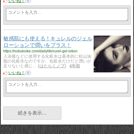
いいね！
0
敏感肌にも使える！キュレルのジェル
ローションで潤いをプラス！
https://nobukoike.com/dailylife/curel-gel-lotion
入浴後などに使用する化粧水は基本的に松山油
脂の化粧水なのですが、化粧水だけだと潤いが
足りないと感じ…
はたらくノブ
4年前
いいね！
0
続きを表示…