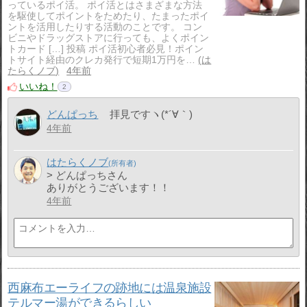
っているポイ活。 ポイ活とはさまざまな方法
を駆使してポイントをためたり、たまったポイ
ントを活用したりする活動のことです。 コン
ビニやドラッグストアに行っても、よくポイン
トカード […] 投稿 ポイ活初心者必見！ポイン
トサイト経由のクレカ発行で短期1万円を…
は
たらくノブ
4年前
いいね！
2
どんぱっち
拝見ですヽ(*´∀｀)
4年前
はたらくノブ
> どんぱっちさん
ありがとうございます！！
4年前
西麻布エーライフの跡地には温泉施設
テルマー湯ができるらしい