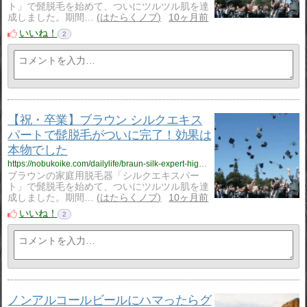
ト」で髭脱毛を始めて、ついにツルツル肌を達
成しました。期間…
はたらくノブ
10ヶ月前
いいね！
2
【祝・卒業】ブラウン シルクエキス
パートで髭脱毛がついに完了！効果は
本物でした
https://nobukoike.com/dailylife/braun-silk-expert-hige-shugyou
ブラウンの家庭用脱毛器「シルクエキスパー
ト」で髭脱毛を始めて、ついにツルツル肌を達
成しました。期間…
はたらくノブ
10ヶ月前
いいね！
2
ノンアルコールビールにハマったらグ