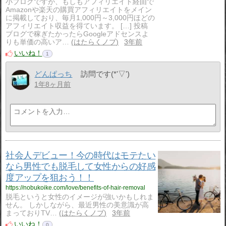
小ブログですが、もしもアフィリエイト経由で
Amazonや楽天の購買アフィリエイトをメイン
に掲載しており、毎月1,000円～3,000円ほどの
アフィリエイト収益を得ています。 […] 投稿
ブログで稼ぎたかったらGoogleアドセンスよ
りも単価の高いア…
はたらくノブ
3年前
いいね！
1
どんぱっち
訪問です(*'▽')
1年8ヶ月前
社会人デビュー！今の時代はモテたい
なら男性でも脱毛して女性からの好感
度アップを狙おう！！
https://nobukoike.com/love/benefits-of-hair-removal
脱毛というと女性のイメージが強いかもしれま
せん。 しかしながら、最近男性の美意識が高
まっておりTV…
はたらくノブ
3年前
いいね！
0