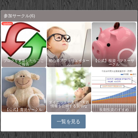
参加サークル
(6)
ブログを更新したらここ
初心者アフィリエイター
【公式】投資・マネーサ
で報告
♪♪
ークル
ダイエットや美容の実践
情報を公開する賢明な
【公式】育児サークル
ブ…
長期投資のすすめ
一覧を見る