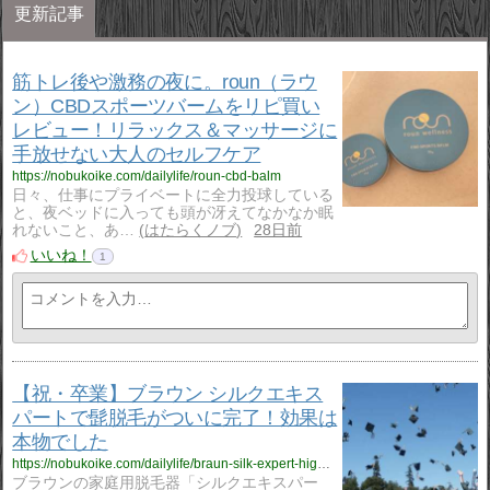
更新記事
筋トレ後や激務の夜に。roun（ラウ
ン）CBDスポーツバームをリピ買い
レビュー！リラックス＆マッサージに
手放せない大人のセルフケア
https://nobukoike.com/dailylife/roun-cbd-balm
日々、仕事にプライベートに全力投球している
と、夜ベッドに入っても頭が冴えてなかなか眠
れないこと、あ…
はたらくノブ
28日前
いいね！
1
【祝・卒業】ブラウン シルクエキス
パートで髭脱毛がついに完了！効果は
本物でした
https://nobukoike.com/dailylife/braun-silk-expert-hige-sotsugyou
ブラウンの家庭用脱毛器「シルクエキスパー