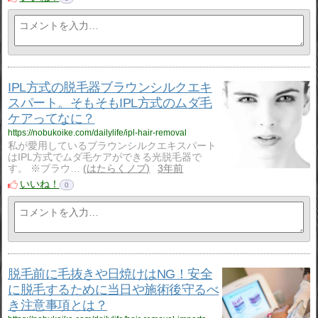
IPL方式の脱毛器ブラウンシルクエキ
スパート。そもそもIPL方式のムダ毛
ケアってなに？
https://nobukoike.com/dailylife/ipl-hair-removal
私が愛用しているブラウンシルクエキスパート
はIPL方式でムダ毛ケアができる光脱毛器で
す。 ※ブラウ…
はたらくノブ
3年前
いいね！
0
脱毛前に毛抜きや日焼けはNG！安全
に脱毛するために当日や施術後守るべ
き注意事項とは？