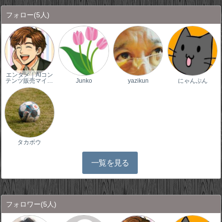
フォロー
(5人)
エンタメ｜AIコン
テンツ販売マイ…
Junko
yazikun
にゃんぷん
タカボウ
一覧を見る
フォロワー
(5人)