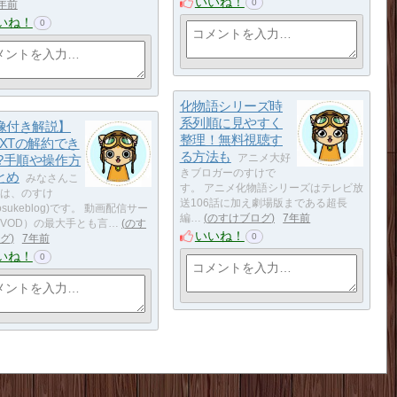
いいね！
0
年前
いね！
0
化物語シリーズ時
系列順に見やすく
像付き解説】
整理！無料視聴す
EXTの解約でき
る方法も
!?手順や操作方
アニメ大好
きブロガーのすけで
とめ
みなさんこ
す。 アニメ化物語シリーズはテレビ放
は、のすけ
送106話に加え劇場版まである超長
sukeblog)です。 動画配信サー
編…
のすけブログ
7年前
VOD）の最大手とも言…
のす
いいね！
0
グ
7年前
いね！
0