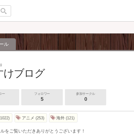
ール
og
すけブログ
ロー
フォロワー
参加サークル
5
0
アニメ
海外
1022
253
121
ールをご覧いただきありがとうございます！