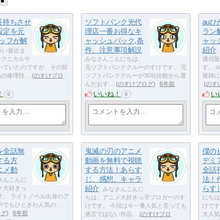
を長持ちさせ
ソフトバンク光代
au
設定を元
理店一番お得なキ
ラン
スタッフが解
ャッシュバック,条
ャッ
件、注意事項解説
紹介
つい最近ま
のテクニカルサ
みなさんこんにちは、
通信販
いていたのですが、その前
元ソフトバンククルーのすけです。 元
す。 
製品の修理技…
のすけブロ
ソフトバンククルーが30社比較から選
複雑に
んだおす…
のすけブログ
6年前
のす
！
いいね！
い
0
0
を全話無
鬼滅の刃のアニメ
僕の
する方
動画を無料で視聴
デミ
ニメ動
する方法！あらす
全話
じ、感想、キャラ
法！
さんこんに
紹介
らす
メ大好きっ
みなさんこんに
す。 ライトノベル出身のア
ちは、アニメ大好きっ子ブロガーのす
にちは
中でもひときわ人気の…
けです。 今回は今一番人気と言っても
けです
ログ
6年前
過言ではない作品…
のすけブロ
大人気