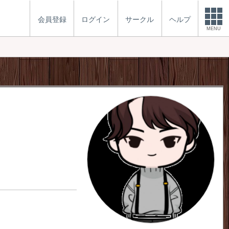
会員登録
ログイン
サークル
ヘルプ
MENU