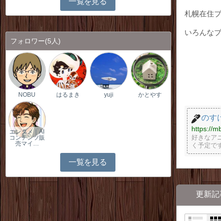
一覧を見る
札幌在住
いろんなブ
フォロワー
(5人)
NOBU
はるまき
yuji
かとやす
のす
https://m
エンタメ｜AI
好きなア
コンテンツ販
売マイ…
く予定で
一覧を見る
更新記