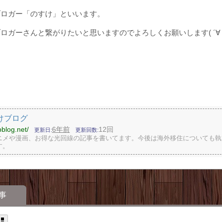
ブロガー「のすけ」といいます。
ロガーさんと繋がりたいと思いますのでよろしくお願いします( ´∀
けブログ
bblog.net/
6年前
12回
更新日
更新回数
ニメや漫画、お得な光回線の記事を書いてます。今後は海外移住についても執
す。
事