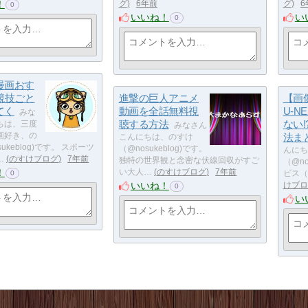
！
グ
6年前
グ
6
0
いいね！
い
0
漫画おす
競技ごと
進撃の巨人アニメ
【画
てく
動画を全話無料視
U-N
みな
聴する方法
ない
ちは、三度
みなさん
画好き、の
法ま
こんにちは、のすけ
ukeblog)です。 スポーツ
（@nosukeblog)です。
んにち
…
のすけブログ
7年前
独特の世界観と念密な伏線回収がすご
（@no
！
い大人…
のすけブログ
7年前
ビス（
0
いいね！
けブロ
0
い