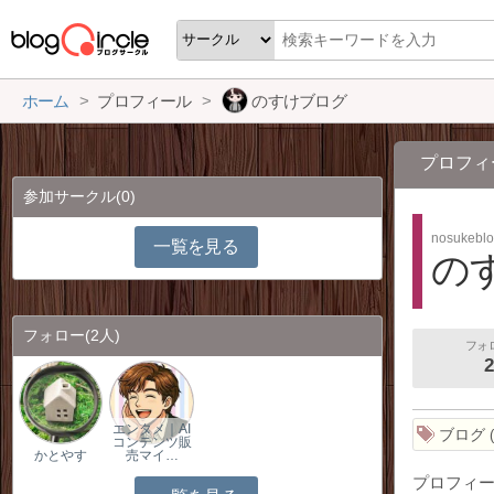
ホーム
プロフィール
のすけブログ
プロフィ
参加サークル
(0)
nosukebl
一覧を見る
の
フォロー
(2人)
フォ
2
エンタメ｜AI
ブログ
コンテンツ販
かとやす
売マイ…
プロフィ