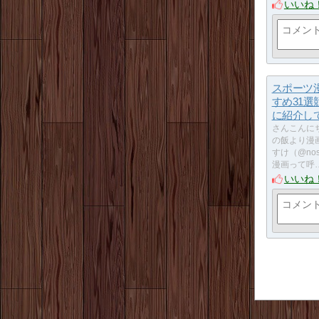
いいね
スポーツ
すめ31選
に紹介し
さんこんに
の飯より漫
すけ（@nos
漫画って呼
いいね