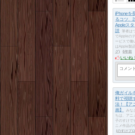
iPhone
るコツ、
Apple
説
筆者は
でApple
ービスで働
はApple
グ
6年前
いいね
俺ガイル
料で視聴
法！【ア
画】
みな
ちは、アニ
子のすけで
ニメ作品の
のすけブ