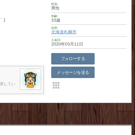
性別
男性
年齢
｀)
33歳
住所
北海道
札幌市
入会日
2020年03月11日
フォローする
メッセージを送る
筆してい