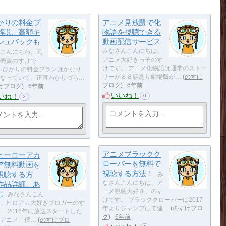
ひかりの料金プ
アニメ見放題で化
解説、高額キ
物語を視聴できる
シュバックも
動画配信サービス
みなさんこんにちは、
こんにちわ、元
アニメ大好きっ子のす
売員のすけで
けです。 アニメ化物語は通常のストー
auひかりの料金プランはかなり
リーが８８話あり劇場版が…
のすけ
なっていて、正直わかりづら…
ブログ
6年前
けブログ
6年前
いいね！
いね！
0
2
アニメブラックク
ヒーローアカ
ローバーを無料で
ア無料動画を
視聴する方法！
視聴する方
み
作品詳細、あ
なさんこんにちは、ア
ニメ視聴大好き、のす
じ
みなさんこん
けです。 ブラッククローバーは2017
、ヒロアカ大好きブロガーのす
年よりジャンプにて連…
のすけブロ
。 2016年に放送スタートした
グ
6年前
アニメ「僕…
のすけブロ