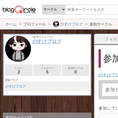
ホーム
プロフィール
のすけブログ
参加サークル
[参照中のユーザ]
フォロ
のすけブログ
参加
フォロー
フォロワー
参加サークル
2
5
0
のすけブ
登録ブログ
のすけブログ
参加して
参加サークル
(0)