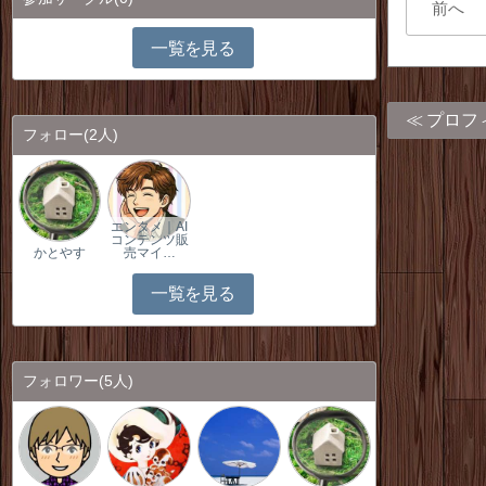
前へ
一覧を見る
プロフ
フォロー
(2人)
エンタメ｜AI
コンテンツ販
かとやす
売マイ…
一覧を見る
フォロワー
(5人)