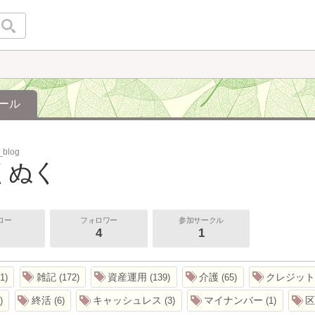
ール
_blog
くぬく
ロー
フォロワー
参加サークル
4
1
雑記
資産運用
介護
クレジッ
1
172
139
65
終活
キャッシュレス
マイナンバー
6
3
1