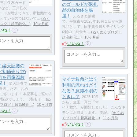
三井住友カード
のゴールドが返礼
iveなど、三井住友
品の自治体を厳
ードが増えてきて、断捨離する
選！
ふるさと納税
えているのではないで…
ぬく
で、平塚市が2025年10月１日から返
ログ｜超高齢化…
10ヶ月前
礼品として、田中貴金属リテイリング
いね！
0
(株)の「純金カ…
ぬくぬくブログ｜
超高齢化…
10ヶ月前
いいね！
0
！楽天証券の
で”初値売り”の
方を画像20枚
マイナ救急とは？
説！
楽天証券で
利用の流れはどう
に当選した方、おめ
なる？意識不明の
ございます！ 本記事をご覧の方
ときは？
2025.10/1
お悩みでしょう。（私もそ…
ぬ
から、全国一斉に「マ
ブログ｜超高齢化…
10ヶ月前
イナ救急」が開始しました。 こんなギ
いね！
0
モンにお答えします。 本記…
ぬくぬ
くブログ｜超高齢化…
11ヶ月前
いいね！
0