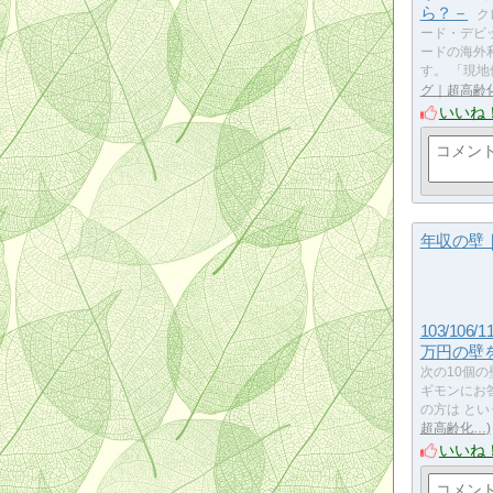
ら？－
ク
ード・デビ
ードの海外
す。 「現
グ｜超高齢
いいね
年収の壁
103/106/11
万円の壁
次の10個の
ギモンにお
の方は とい
超高齢化…
いいね