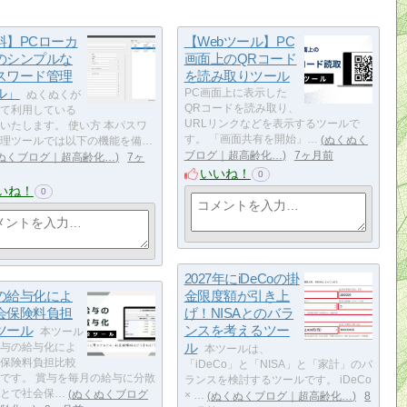
料】PCローカ
【Webツール】PC
のシンプルな
画面上のQRコード
スワード管理
を読み取りツール
ル」
PC画面上に表示した
ぬくぬくが
QRコードを読み取り、
て利用している
URLリンクなどを表示するツールで
いたします。 使い方 本パスワ
す。 「画面共有を開始」…
ぬくぬく
理ツールでは以下の機能を備…
ブログ｜超高齢化…
7ヶ月前
ぬくブログ｜超高齢化…
7ヶ
いいね！
0
いね！
0
2027年にiDeCoの掛
の給与化によ
金限度額が引き上
会保険料負担
げ！NISAとのバラ
ツール
ンスを考えるツー
本ツール
ル
与の給与化によ
本ツールは、
保険料負担比較
「iDeCo」と「NISA」と「家計」のバ
です。 賞与を毎月の給与に分散
ランスを検討するツールです。 iDeCo
とで社会保…
ぬくぬくブログ
× …
ぬくぬくブログ｜超高齢化…
8