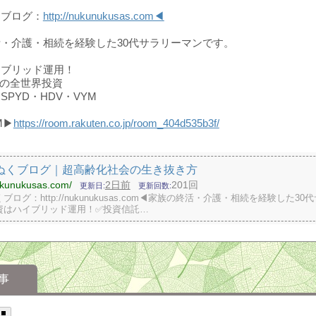
くブログ：
http://nukunukusas.com◀
・介護・相続を経験した30代サラリーマンです。
イブリッド運用！
の全世界投資
 SPYD・HDV・VYM
M▶
https://room.rakuten.co.jp/room_404d535b3f/
ぬくブログ｜超高齢化社会の生き抜き方
nukunukusas.com/
2日前
201回
更新日
更新回数
ブログ：http://nukunukusas.com◀家族の終活・介護・相続を経験した30
資はハイブリッド運用！✅投資信託…
事