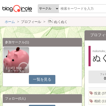
ホーム
プロフィール
ぬくぬく
プロフィ
参加サークル
(1)
nukunuku
ぬ
【公式】投資・マ
ネーサークル
フォ
0
一覧を見る
投資
37
フォロー
(0人)
相続
11