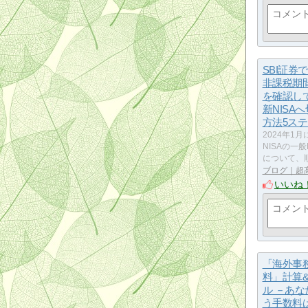
SBI証券で
非課税期
を確認し
新NISA
方法5ス
2024年1
NISAの一
について、
ブログ｜超
いいね
「海外事
料」計算
ル －あ
う手数料