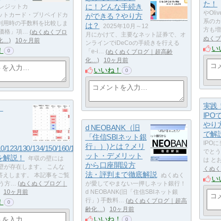
た！
に！どんな手続き
レジットカ
やOl
ットカード・プリペイドカ
ができる？やり方
系のカ
利用時の手数料を比較しま
は？
2025年10月～12
方も増
地価格」項…
ぬくぬくブロ
月にかけて、主要なネット証券で、オ
ぬくブ
化…
10ヶ月前
ンラインでiDeCoの手続きを行える
い
！
0
「e-i…
ぬくぬくブログ｜超高齢
化…
10ヶ月前
いいね！
0
実践
｜
IPO
やり
d NEOBANK（旧
で解
「住信SBIネット銀
IPO
行」）)とは？メリ
0/123/130/134/150/160/180/188/201
でとう
ット・デメリット
を解説！
年収の壁には
は と
から口座開設方
壁が存在します。 こんな
くぬく
法・評判まで徹底解説
答えします。 本記事をご覧
ぬくぬく
い
う方…
ぬくぬくブログ｜
が愛してやまない一押しネット銀行！
10ヶ月前
d NEOBANK(旧「住信SBIネット銀
行」) 手数料…
ぬくぬくブログ｜超高
！
0
齢化…
10ヶ月前
いいね！
0