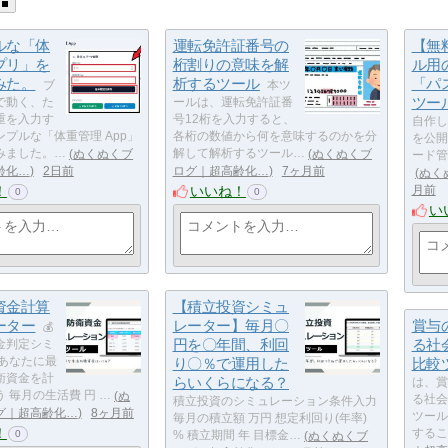
ルな「体
運転免許証番号の
【無
プリ」を
桁割りの意味を解
ル用
みた。
析するツール
「パ
ブ
本ツ
ツー
で動く、た
ールは、運転免許証番
重を入力す
号12桁を入力すると、
自作し
プルな「体重管理 App」
各桁の数値から何を意味するのかを分
を公開
みました。…
ぬくぬくブ
解して解析するツール…
ぬくぬくブ
ード管
齢化…
2日前
ログ｜超高齢化…
7ヶ月前
ぬく
！
いいね！
月前
0
0
い
資金計算
【積立投資シミュ
ーター
レーター】毎月〇
賞与
💰
円を〇年間、利回
る社
金判定シミ
 あなたに最
り〇％で運用した
比較
衛資金を計
らいくらになる？
は、賞
 毎月の生活費 円 …
ぬ
る社会
積立投資のシミュレーション条件入力
グ｜超高齢化…
8ヶ月前
ツール
毎月の積立額 万円 想定利回り(年率)
！
するこ
0
% 積立期間 年 目標金…
ぬくぬくブ