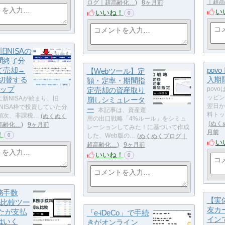
｜超高
ログ｜超高齢化…
8ヶ月前
い
いいね！
0
旧NISAの
間終了分
て売却→
pov
【Webツール】定
へ切替する
入期
額・定率・期間指
テップ
定売却の資産取り
pov
ッピン
月に新NISAが始まり、旧
崩しシミュレータ
翌日か
般NISA枠で投資していた分
ー
本記事は、資産運
料トッ
順次、非課税…
ぬくぬく
用の出口戦略「4%ルール」をシミュ
ぬく
高齢化…
9ヶ月前
レーションしてみた！に基づいて作成
月前
！
0
した、Web版の…
ぬくぬくブログ｜
い
超高齢化…
9ヶ月前
いいね！
0
務手数
【実
&比較ツー
友カ
なたが支払
「e-iDeCo」で手続
イン
はいく
きがオンライン