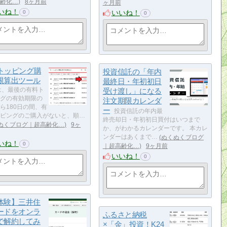
齢化…
8ヶ月前
ヶ月前
いね！
いいね！
0
0
oトッピング購
投資信託の「年内
限算出ツール
最終日・年初初日
oは、最後の有料ト
受け渡し」になる
グの有効期限の
注文期限カレンダ
ら180日の間、有
ー
投資信託の年内最
ピングのご購入がないと、順…
終売却日・年初初日買付はいつまで
ぬくブログ｜超高齢化…
9ヶ
か、がわかるカレンダーです。 本カレ
ンダーはあくまで…
ぬくぬくブログ
いね！
0
｜超高齢化…
9ヶ月前
いいね！
0
体験】三井住
ードをオンラ
ふるさと納税
で解約してみ
×「金」投資！K24