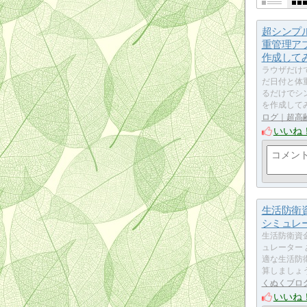
超シンプ
重管理ア
作成して
ラウザだけ
だ日付と体
るだけでシン
を作成して
ログ｜超高
いいね
生活防衛
シミュレ
生活防衛資
ュレーター
適な生活防
算しましょう
くぬくブロ
いいね