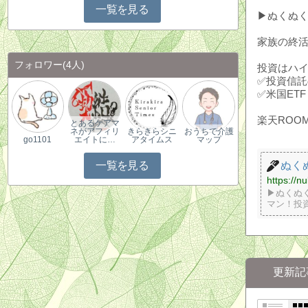
一覧を見る
▶ぬくぬ
家族の終活
フォロワー
(4人)
投資はハ
✅投資信託
✅米国ETF
楽天ROO
とあるケアマ
ネがアフィリ
きらきらシニ
おうちで介護
go1101
エイトに…
アタイムス
マップ
ぬく
一覧を見る
https://
▶ぬくぬく
マン！投
更新記