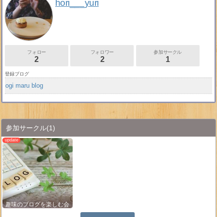
hori___yuri
フォロー
フォロワー
参加サークル
2
2
1
登録ブログ
ogi maru blog
参加サークル
(1)
趣味のブログを楽しむ会