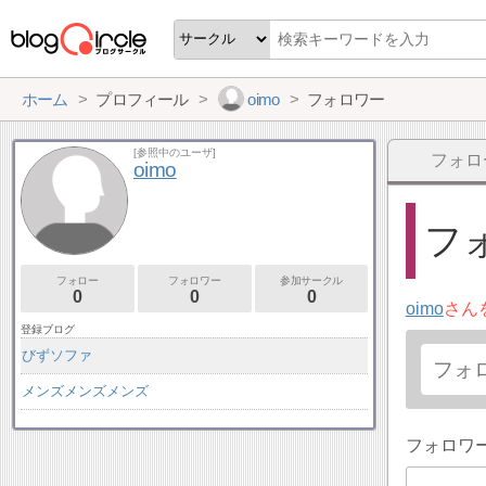
ホーム
プロフィール
oimo
フォロワー
[参照中のユーザ]
フォロ
oimo
フォ
フォロー
フォロワー
参加サークル
0
0
0
oimo
さん
登録ブログ
びずソファ
メンズメンズメンズ
フォロワ