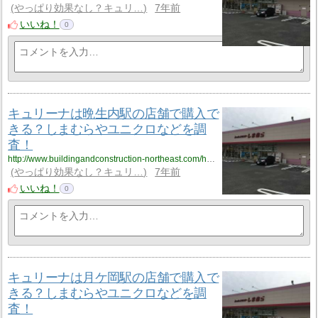
やっぱり効果なし？キュリ…
7年前
いいね！
0
キュリーナは晩生内駅の店舗で購入で
きる？しまむらやユニクロなどを調
査！
http://www.buildingandconstruction-northeast.com/hokkaido/hokkaido_9/hokkaido_9_cyuliee5/
やっぱり効果なし？キュリ…
7年前
いいね！
0
キュリーナは月ケ岡駅の店舗で購入で
きる？しまむらやユニクロなどを調
査！