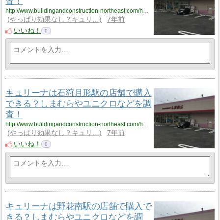
査！
http://www.buildingandconstruction-northeast.com/hokkaido/hokkaido_9/hokkaido_9_cyuliee8/
やっぱり効果なし？キュリ…
7年前
いいね！
0
キュリーナは石狩月形駅の店舗で購入
できる？しまむらやユニクロなどを調
査！
http://www.buildingandconstruction-northeast.com/hokkaido/hokkaido_9/hokkaido_9_cyuliee9/
やっぱり効果なし？キュリ…
7年前
いいね！
0
キュリーナは野花南駅の店舗で購入で
きる？しまむらやユニクロなどを調