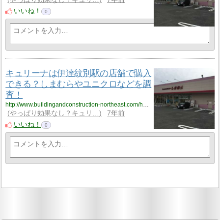
いいね！
0
キュリーナは伊達紋別駅の店舗で購入
できる？しまむらやユニクロなどを調
査！
http://www.buildingandconstruction-northeast.com/hokkaido/hokkaido_4/hokkaido_4_cyuliee1/
やっぱり効果なし？キュリ…
7年前
いいね！
0