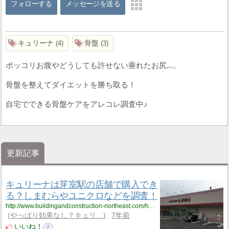
フォローする
メッセージを送る
キュリーナ
骨盤
4
3
ポッコリお腹やどうしても許せない垂れたお尻...。
骨盤を整えてダイエットを勝ち取る！
自宅でできる骨盤ケアをアレコレ調査中♪
更新記事
キュリーナは芽室駅の店舗で購入でき
る？しまむらやユニクロなどを調査！
http://www.buildingandconstruction-northeast.com/hokkaido/hokkaido_8/hokkaido_8_cyuliee2/
やっぱり効果なし？キュリ…
7年前
いいね！
7