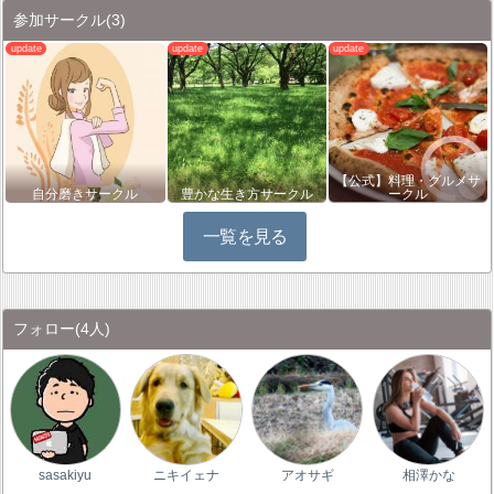
参加サークル
(3)
【公式】料理・グルメサ
自分磨きサークル
豊かな生き方サークル
ークル
一覧を見る
フォロー
(4人)
sasakiyu
ニキイェナ
アオサギ
相澤かな