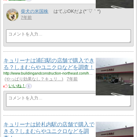
柴犬の米国株
はてぶOKだよ(*´▽｀*)
7年前
キュリーナは浦臼駅の店舗で購入でき
る？しまむらやユニクロなどを調査！
http://www.buildingandconstruction-northeast.com/hokkaido/hokkaido_9/hokkaido_9_cyuliee1/
やっぱり効果なし？キュリ…
7年前
いいね！
1
キュリーナは於札内駅の店舗で購入で
きる？しまむらやユニクロなどを調