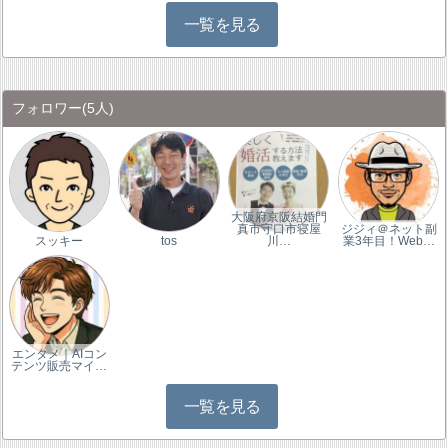
一覧を見る
フォロワー
(5人)
大阪府京阪結婚門
真市守口市寝屋
ジジィ＠ネット副
スッキー
tos
川…
業3年目！Web…
エンタメ｜AIコン
テンツ販売マイ…
一覧を見る