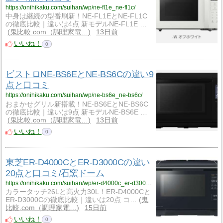
https://onihikaku.com/suihan/wp/ne-fl1e_ne-fl1c/
中身は継続の型番刷新！NE-FL1EとNE-FL1C
の徹底比較｜違いは4点 新モデルNE-FL1E …
鬼比較.com（調理家電…
13日前
いいね！
0
ビストロNE-BS6EとNE-BS6Cの違い9
点と口コミ
https://onihikaku.com/suihan/wp/ne-bs6e_ne-bs6c/
おまかせグリル新搭載！NE-BS6EとNE-BS6C
の徹底比較｜違いは9点 新モデルNE-BS6E …
鬼比較.com（調理家電…
13日前
いいね！
0
東芝ER-D4000CとER-D3000Cの違い
20点と口コミ/石窯ドーム
https://onihikaku.com/suihan/wp/er-d4000c_er-d3000c/
カラータッチ26Lと高火力30L！ER-D4000Cと
ER-D3000Cの徹底比較｜違いは20点 コ…
鬼
比較.com（調理家電…
15日前
いいね！
0