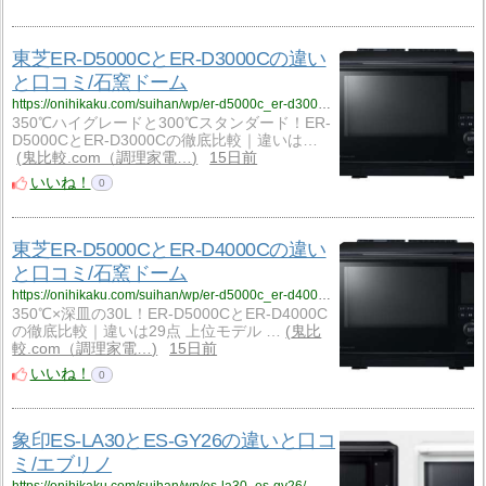
東芝ER-D5000CとER-D3000Cの違い
と口コミ/石窯ドーム
https://onihikaku.com/suihan/wp/er-d5000c_er-d3000c/
350℃ハイグレードと300℃スタンダード！ER-
D5000CとER-D3000Cの徹底比較｜違いは…
鬼比較.com（調理家電…
15日前
いいね！
0
東芝ER-D5000CとER-D4000Cの違い
と口コミ/石窯ドーム
https://onihikaku.com/suihan/wp/er-d5000c_er-d4000c/
350℃×深皿の30L！ER-D5000CとER-D4000C
の徹底比較｜違いは29点 上位モデル …
鬼比
較.com（調理家電…
15日前
いいね！
0
象印ES-LA30とES-GY26の違いと口コ
ミ/エブリノ