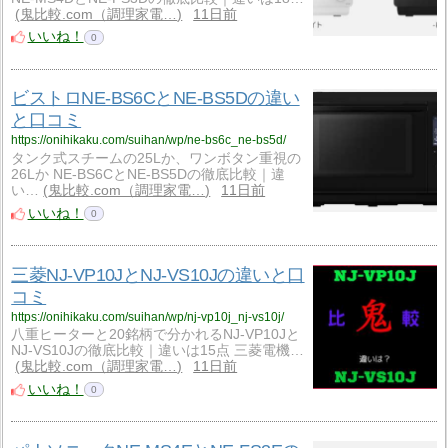
鬼比較.com（調理家電…
11日前
いいね！
0
ビストロNE-BS6CとNE-BS5Dの違い
と口コミ
https://onihikaku.com/suihan/wp/ne-bs6c_ne-bs5d/
タンク式スチームの25Lか、ワンボタン重視の
26Lか NE-BS6CとNE-BS5Dの徹底比較｜違
い…
鬼比較.com（調理家電…
11日前
いいね！
0
三菱NJ-VP10JとNJ-VS10Jの違いと口
コミ
https://onihikaku.com/suihan/wp/nj-vp10j_nj-vs10j/
八重ヒーターと20銘柄で分かれるNJ-VP10Jと
NJ-VS10Jの徹底比較｜違いは15点 三菱電機…
鬼比較.com（調理家電…
11日前
いいね！
0