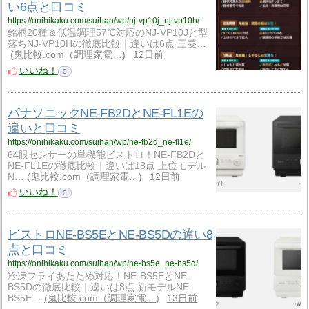
い6点と口コミ
https://onihikaku.com/suihan/wp/nj-vp10j_nj-vp10h/
銘柄20種＆低温調理57℃対応のNJ-VP10Jと型
落ちNJ-VP10Hの徹底比較｜違いは6点 三菱…
鬼比較.com（調理家電…
12日前
いいね！
0
パナソニックNE-FB2DとNE-FL1Eの
違いと口コミ
https://onihikaku.com/suihan/wp/ne-fb2d_ne-fl1e/
64眼センサーの単機能ビストロ！NE-FB2Dと
NE-FL1Eの徹底比較｜違いは18点 上位モデル
N…
鬼比較.com（調理家電…
12日前
いいね！
0
ビストロNE-BS5EとNE-BS5Dの違い8
点と口コミ
https://onihikaku.com/suihan/wp/ne-bs5e_ne-bs5d/
冷凍フライあたため対応！NE-BS5EとNE-
BS5Dの徹底比較｜違いは8点 新モデルNE-
BS5E…
鬼比較.com（調理家電…
13日前