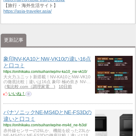
【旅行・海外生活サイト】
https://asia-traveler.asia/
更新記事
象印NV-KA10とNW-VK10の違い16点
と口コミ
https://onihikaku.com/suihan/wp/nv-ka10_nw-vk10/
大火力ユニット新搭載！NV-KA10とNW-VK10
の徹底比較｜違いは16点 象印 極め炊き NV-…
鬼比較.com（調理家電…
10日前
いいね！
0
パナソニックNE-MS4DとNE-FS3Dの
違いと口コミ
https://onihikaku.com/suihan/wp/ne-ms4d_ne-fs3d/
赤外線センサーの26Lか、機能を絞った23Lか
NE-MS4DとNE-FS3Dの徹底比較｜違いは18…