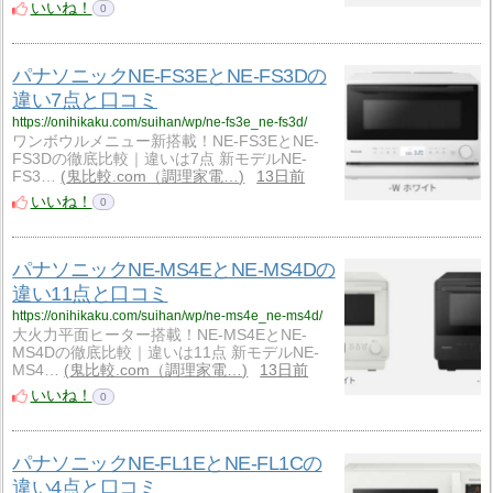
いいね！
0
パナソニックNE-FS3EとNE-FS3Dの
違い7点と口コミ
https://onihikaku.com/suihan/wp/ne-fs3e_ne-fs3d/
ワンボウルメニュー新搭載！NE-FS3EとNE-
FS3Dの徹底比較｜違いは7点 新モデルNE-
FS3…
鬼比較.com（調理家電…
13日前
いいね！
0
パナソニックNE-MS4EとNE-MS4Dの
違い11点と口コミ
https://onihikaku.com/suihan/wp/ne-ms4e_ne-ms4d/
大火力平面ヒーター搭載！NE-MS4EとNE-
MS4Dの徹底比較｜違いは11点 新モデルNE-
MS4…
鬼比較.com（調理家電…
13日前
いいね！
0
パナソニックNE-FL1EとNE-FL1Cの
違い4点と口コミ