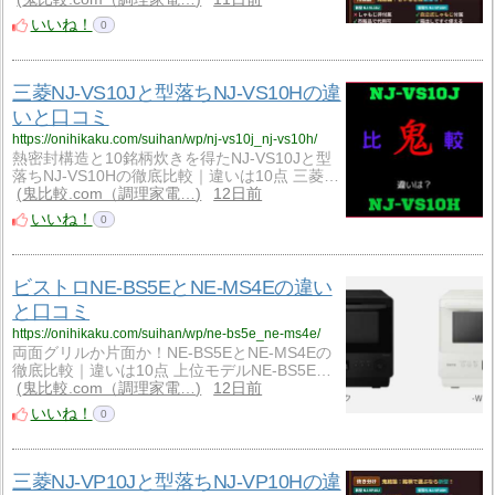
いいね！
0
三菱NJ-VS10Jと型落ちNJ-VS10Hの違
いと口コミ
https://onihikaku.com/suihan/wp/nj-vs10j_nj-vs10h/
熱密封構造と10銘柄炊きを得たNJ-VS10Jと型
落ちNJ-VS10Hの徹底比較｜違いは10点 三菱…
鬼比較.com（調理家電…
12日前
いいね！
0
ビストロNE-BS5EとNE-MS4Eの違い
と口コミ
https://onihikaku.com/suihan/wp/ne-bs5e_ne-ms4e/
両面グリルか片面か！NE-BS5EとNE-MS4Eの
徹底比較｜違いは10点 上位モデルNE-BS5E…
鬼比較.com（調理家電…
12日前
いいね！
0
三菱NJ-VP10Jと型落ちNJ-VP10Hの違