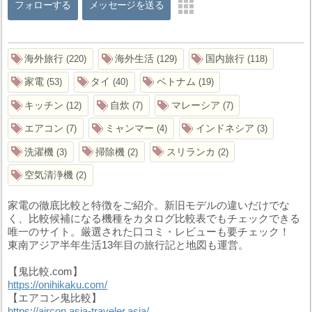
フォローする
メッセージを送る
海外旅行
海外生活
国内旅行
220
129
118
家電
タイ
ベトナム
53
40
19
キッチン
自炊
マレーシア
12
7
7
エアコン
ミャンマー
インドネシア
7
4
3
洗濯機
掃除機
スリランカ
3
2
2
空気清浄機
2
家電の徹底比較と特徴をご紹介。新旧モデルの違いだけでな
く、比較候補になる機種をカタログ比較表でもチェックできる
唯一のサイト。厳選された口コミ・レビューも要チェック！
東南アジア半年生活13年目の旅行記と地図も運営。
【鬼比較.com】
https://onihikaku.com/
【エアコン鬼比較】
https://aircon.asia-traveler.asia/