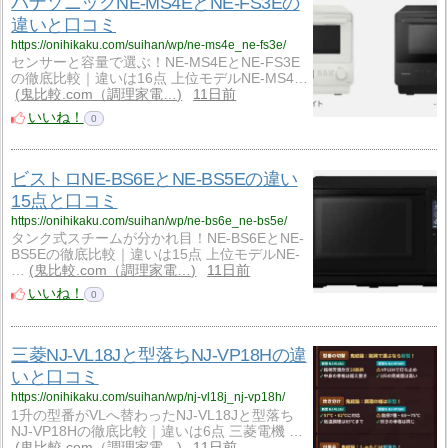
パナソニックNE-MS4EとNE-FS3Eの
違いと口コミ
https://onihikaku.com/suihan/wp/ne-ms4e_ne-fs3e/
センサーと容量で選ぶ！NE-MS4EとNE-FS3E
の徹底比較｜違いは16点 上位モデルNE-MS4…
鬼比較.com（調理家電…
11日前
いいね！
0
ビストロNE-BS6EとNE-BS5Eの違い
15点と口コミ
https://onihikaku.com/suihan/wp/ne-bs6e_ne-bs5e/
タンク式スチームが分かれ目！NE-BS6EとNE-
BS5Eの徹底比較｜違いは15点 上位モデルNE-
…
鬼比較.com（調理家電…
11日前
いいね！
0
三菱NJ-VL18Jと型落ちNJ-VP18Hの違
いと口コミ
https://onihikaku.com/suihan/wp/nj-vl18j_nj-vp18h/
1升の型番がVLへ替わったNJ-VL18Jと型落ち
NJ-VP18Hの徹底比較｜違いは6点 三菱電機 …
鬼比較.com（調理家電…
11日前