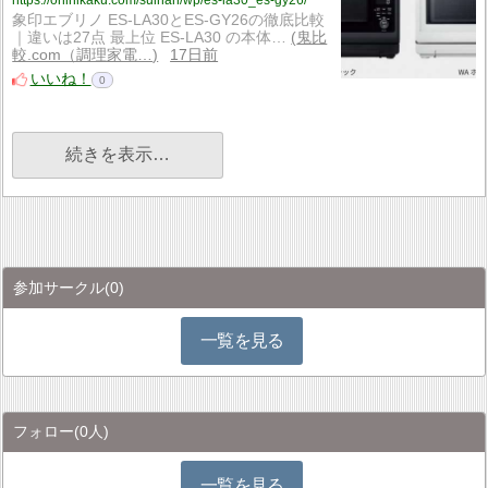
https://onihikaku.com/suihan/wp/es-la30_es-gy26/
象印エブリノ ES-LA30とES-GY26の徹底比較
｜違いは27点 最上位 ES-LA30 の本体…
鬼比
較.com（調理家電…
17日前
いいね！
0
続きを表示…
参加サークル
(0)
一覧を見る
フォロー
(0人)
一覧を見る