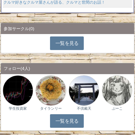
クルマ好きなクルマ屋さんが語る、クルマと世間のお話！
参加サークル
(0)
一覧を見る
フォロー
(4人)
学生投資家
タイランリー
不倶戴天
ぷーこ
一覧を見る