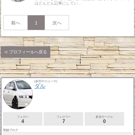
はどんどん記事にしてい…
前へ
1
次へ
プロフィールへ戻る
[参照中のユーザ]
ダル
フォロー
フォロワー
参加サークル
4
7
0
登録ブログ