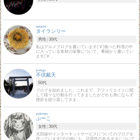
tairanrii
タイランリー
男性
30代
私はグルメブログを書いています(´∀`)食べた料理の中
に入っている食材の栄養について、事細かく書いてい
ます(´∀`…
bulogu
不倶戴天
50代
ブログを始めました。これまで、アフィリエイトに関
して様々な行動を行ってきましたがどれも身にならず
挫折を繰り返してきま…
pukotan
ぷーこ
女性
30代
光回線やインターネットサービスについてのブログを
作っています!その他にも、話題性のあるネタについて