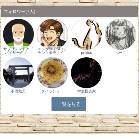
フォロワー
(7人)
サプリメントアド
エンタメ｜AIコン
バイザー＠hir…
テンツ販売マイ…
pekico
ぷーこ
不倶戴天
タイランリー
学生投資家
一覧を見る