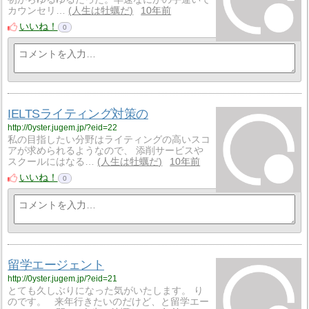
カウンセリ…
人生は牡蠣だ
10年前
いいね！
0
IELTSライティング対策の
http://0yster.jugem.jp/?eid=22
私の目指したい分野はライティングの高いスコ
アが求められるようなので、 添削サービスや
スクールにはなる…
人生は牡蠣だ
10年前
いいね！
0
留学エージェント
http://0yster.jugem.jp/?eid=21
とても久しぶりになった気がいたします。 り
のです。 来年行きたいのだけど、と留学エー