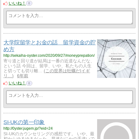
いいね！
0
大学院留学とお金の話 留学資金の貯
め方
http://sekaiha-oyster.com/2020/09/27/moneyprepation/
寄り道と回り道が結局は一番の近道なんだな、
という話 今回は、留学、いや、私たちの人生
と切っても切り離…
この世界は牡蠣だ|イギ
リ…
6年前
いいね！
0
SI-UKの第一印象
http://0yster.jugem.jp/?eid=24
SI-UKのカウンセリングの感想です。 いや、最
初からゆるゆるだった。早速なにかの手違いで