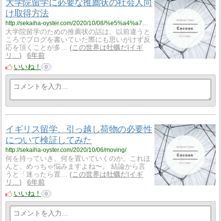
大学院留学に必要な推薦状の社会人向
け取得方法
http://sekaiha-oyster.com/2020/10/08/%e5%a4%a7%e5%ad%a6%e9%99%a2%e7%95%99%e5%ad%a6%e3%81%ae%e6%8e%a8%e8%96%a6%e7%8a%b6%e3%81%a8%e7%a4%be%e4%bc%9a%e4%ba%ba%e3%81%ae%e8%a9%b1/
大学院留学のための推薦状の話は、以前違うと
ころでブログを書いていた際にも思いがけず反
応を頂くことが多…
この世界は牡蠣だ|イギ
リ…
6年前
いいね！
0
イギリス留学、引っ越し荷物の必要性
について検証してみた
http://sekaiha-oyster.com/2020/10/06/moving/
何を持っていき、何を置いていくのか。これほ
んと、めっちゃ悩みますよね〜。 結論から言
うと「迷ったら置…
この世界は牡蠣だ|イギ
リ…
6年前
いいね！
0