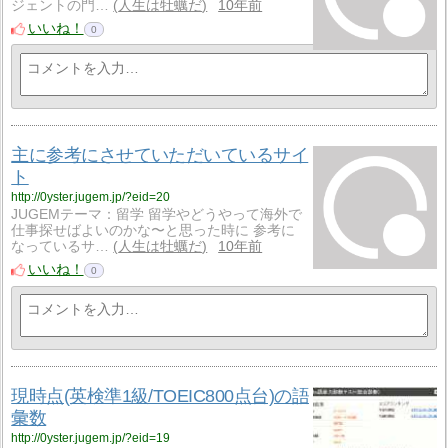
ジェントの門…
人生は牡蠣だ
10年前
いいね！
0
主に参考にさせていただいているサイ
ト
http://0yster.jugem.jp/?eid=20
JUGEMテーマ：留学 留学やどうやって海外で
仕事探せばよいのかな〜と思った時に 参考に
なっているサ…
人生は牡蠣だ
10年前
いいね！
0
現時点(英検準1級/TOEIC800点台)の語
彙数
http://0yster.jugem.jp/?eid=19