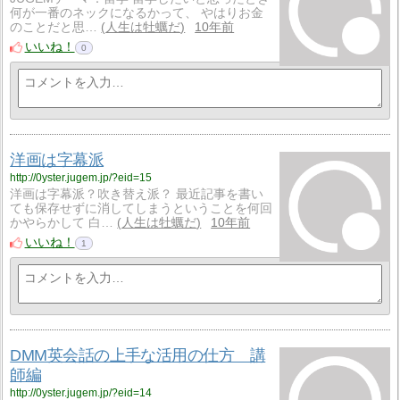
何が一番のネックになるかって、 やはりお金
のことだと思…
人生は牡蠣だ
10年前
いいね！
0
洋画は字幕派
http://0yster.jugem.jp/?eid=15
洋画は字幕派？吹き替え派？ 最近記事を書い
ても保存せずに消してしまうということを何回
かやらかして 白…
人生は牡蠣だ
10年前
いいね！
1
DMM英会話の上手な活用の仕方 講
師編
http://0yster.jugem.jp/?eid=14