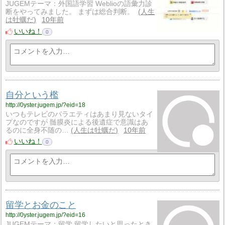
JUGEMテーマ：外国語学習 Weblioの語彙力診
断をやってみました。 まずは総合判断。
人生
は牡蠣だ
10年前
いいね！
0
自分という檻
http://0yster.jugem.jp/?eid=18
いつもテレビのバラエティはあまり見ないタイ
プなのですが 髄膜炎による後遺症で意識はあ
るのに全身不随の…
人生は牡蠣だ
10年前
いいね！
0
留学とお金のこと
http://0yster.jugem.jp/?eid=16
JUGEMテーマ：留学 留学したいと思ったとき