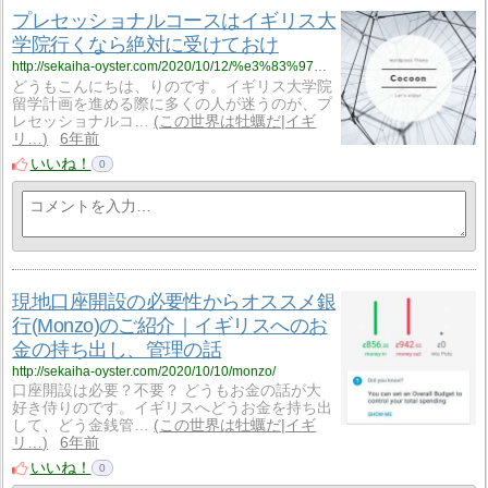
プレセッショナルコースはイギリス大
学院行くなら絶対に受けておけ
http://sekaiha-oyster.com/2020/10/12/%e3%83%97%e3%83%ac%e3%82%bb%e3%83%83%e3%82%b7%e3%83%a7%e3%83%8a%e3%83%ab%e3%82%b3%e3%83%bc%e3%82%b9%e3%81%af%e7%b5%b6%e5%af%be%e3%81%ab%e5%8f%97%e3%81%91%e3%81%a6%e3%81%8a%e3%81%91/
どうもこんにちは、りのです。イギリス大学院
留学計画を進める際に多くの人が迷うのが、プ
レセッショナルコ…
この世界は牡蠣だ|イギ
リ…
6年前
いいね！
0
現地口座開設の必要性からオススメ銀
行(Monzo)のご紹介｜イギリスへのお
金の持ち出し、管理の話
http://sekaiha-oyster.com/2020/10/10/monzo/
口座開設は必要？不要？ どうもお金の話が大
好き侍りのです。イギリスへどうお金を持ち出
して、どう金銭管…
この世界は牡蠣だ|イギ
リ…
6年前
いいね！
0