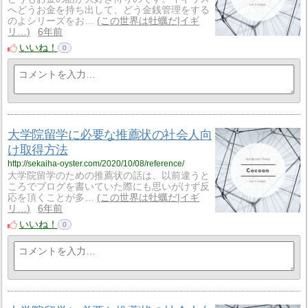
へどうお金を持ち出して、どう金銭管理をする
のよシリーズをお…
この世界は牡蠣だ|イギ
リ…
6年前
いいね！
0
大学院留学に必要な推薦状の社会人向
け取得方法
http://sekaiha-oyster.com/2020/10/08/reference/
大学院留学のための推薦状の話は、以前違うと
ころでブログを書いていた際にも思いがけず反
応を頂くことが多…
この世界は牡蠣だ|イギ
リ…
6年前
いいね！
0