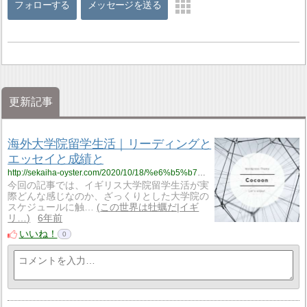
フォローする
メッセージを送る
更新記事
海外大学院留学生活｜リーディングと
エッセイと成績と
http://sekaiha-oyster.com/2020/10/18/%e6%b5%b7%e5%a4%96%e5%a4%a7%e5%ad%a6%e9%99%a2%e7%95%99%e5%ad%a6%e7%94%9f%e6%b4%bb%ef%bd%9c%e3%83%aa%e3%83%bc%e3%83%87%e3%82%a3%e3%83%b3%e3%82%b0%e3%81%a8%e3%82%a8%e3%83%83%e3%82%bb%e3%82%a4%e3%81%a8/
今回の記事では、イギリス大学院留学生活が実
際どんな感じなのか、ざっくりとした大学院の
スケジュールに触…
この世界は牡蠣だ|イギ
リ…
6年前
いいね！
0