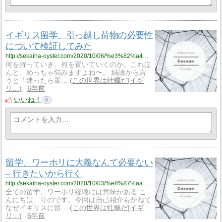
イギリス留学、引っ越し荷物の必要性
について検証してみた
http://sekaiha-oyster.com/2020/10/06/%e3%82%a4%e3%82%ae%e3%83%aa%e3%82%b9%e7%95%99%e5%ad%a6%e3%80%81%e5%bc%95%e3%81%a3%e8%b6%8a%e3%81%97%e8%8d%b7%e7%89%a9%e3%81%af%e5%bf%85%e8%a6%81%e3%81%8b%ef%bc%9f/
何を持っていき、何を置いていくのか。これほ
んと、めっちゃ悩みますよね〜。 結論から言
うと「迷ったら置…
この世界は牡蠣だ|イギ
リ…
6年前
いいね！
0
留学、ワーホリに大義なんて必要ない
– 行きたいから行く
http://sekaiha-oyster.com/2020/10/03/%e8%87%aa%e5%b7%b1%e7%b4%b9%e4%bb%8b/
全ての留学、ワーホリ経験には意味がある こ
んにちは、りのです。今回は自己紹介もかねて
なぜイギリスに留…
この世界は牡蠣だ|イギ
リ…
6年前