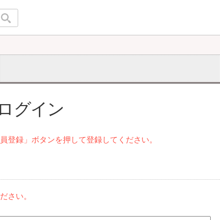
 ログイン
会員登録」ボタンを押して登録してください。
ください。