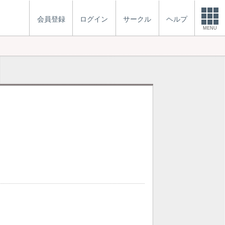
会員登録
ログイン
サークル
ヘルプ
MENU