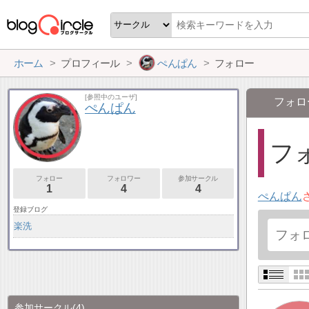
ホーム
プロフィール
ぺんぱん
フォロー
[参照中のユーザ]
フォロ
ぺんぱん
フォ
フォロー
フォロワー
参加サークル
1
4
4
ぺんぱん
登録ブログ
楽洗
参加サークル
(4)