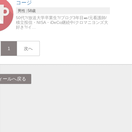
コージ
男性
58歳
50代?/放送大学卒業生?/ブログ3年目✒️/元看護師/
積立投信・NISA・iDeCo継続中/クロマニヨンズ大
好き?/イ…
1
次へ
ィールへ戻る