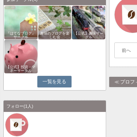
『はてなブログ』
趣味のブログを楽
【公式】趣味サー
サークル
しむ会
クル
前へ
【公式】投資・マ
ネーサークル
一覧を見る
プロフ
フォロー
(1人)