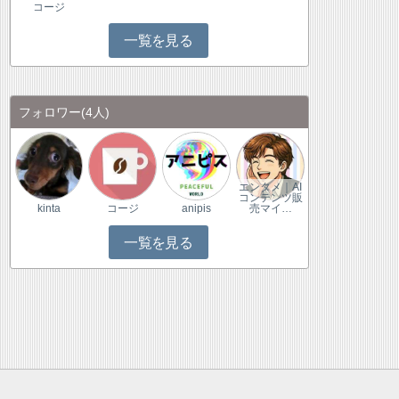
コージ
一覧を見る
フォロワー
(4人)
エンタメ｜AI
コンテンツ販
kinta
コージ
anipis
売マイ…
一覧を見る