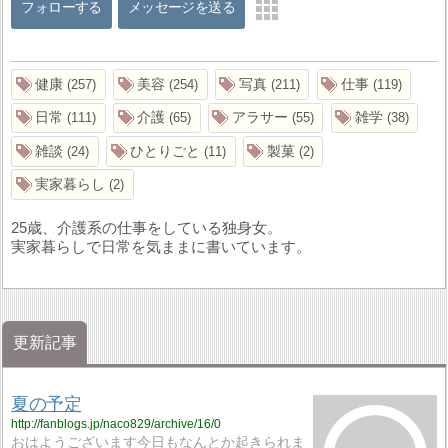
フォローする
メッセージを送る
健康
美容
写真
仕事
257
254
211
119
日常
介護
アラサー
雑学
111
65
55
38
雑談
ひとりごと
製菓
24
11
2
実家暮らし
2
25歳、介護系の仕事をしている独身女。
実家暮らしで日常を気ままに書いています。
更新記事
夏の予定
http://fanblogs.jp/naco829/archive/16/0
おはようございます今日もなんとか起きられま