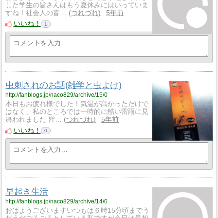
した学生の皆さんはもう夏休みにはいっていま
すね！社会人の皆…
つれづれ
5年前
いいね！
1
虫刺されのお話(雑学と虫よけ)
http://fanblogs.jp/naco829/archive/15/0
本日もお疲れ様でした！気温が高かっただけで
はなく、私のところでは一時的に酷い雷雨に見
舞われました 皆…
つれづれ
5年前
いいね！
0
早起き生活
http://fanblogs.jp/naco829/archive/14/0
おはようございますいつもは６時15分頃までう