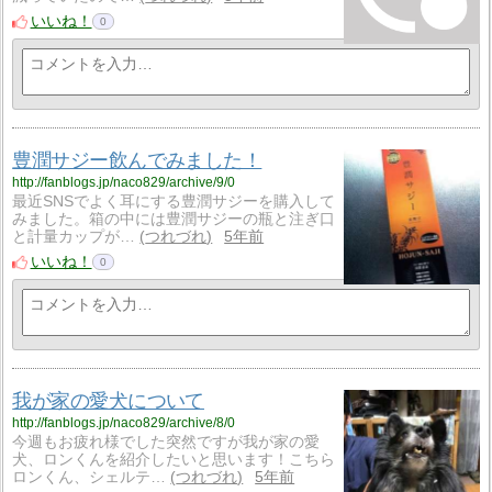
いいね！
0
豊潤サジー飲んでみました！
http://fanblogs.jp/naco829/archive/9/0
最近SNSでよく耳にする豊潤サジーを購入して
みました。箱の中には豊潤サジーの瓶と注ぎ口
と計量カップが…
つれづれ
5年前
いいね！
0
我が家の愛犬について
http://fanblogs.jp/naco829/archive/8/0
今週もお疲れ様でした突然ですが我が家の愛
犬、ロンくんを紹介したいと思います！こちら
ロンくん、シェルテ…
つれづれ
5年前