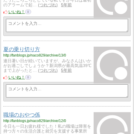
だうだごろごろとしている私ですが今日は最初
のアラームで起…
つれづれ
5年前
いいね！
0
夏の乗り切り方
http://fanblogs.jp/naco829/archive/13/0
連日暑い日が続いていますが、みなさんはいか
がお過ごしでしょうか？新潟県が最高気温39℃
まで上がったと…
つれづれ
5年前
いいね！
0
職場のおやつ係
http://fanblogs.jp/naco829/archive/12/0
今日も一日お疲れ様でした！私の職場は障害を
持つ方々の生活介護と就労を支援する事業所