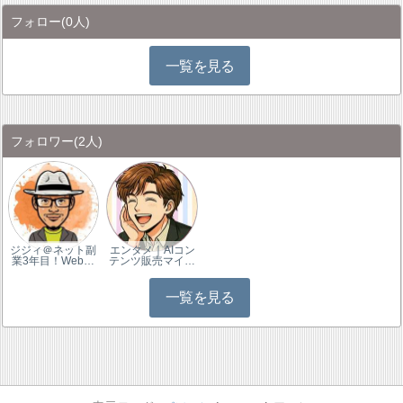
フォロー
(0人)
一覧を見る
フォロワー
(2人)
ジジィ＠ネット副
エンタメ｜AIコン
業3年目！Web…
テンツ販売マイ…
一覧を見る