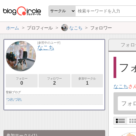
ホーム
プロフィール
なこち
フォロワー
[参照中のユーザ]
フォロ
なこち
フォ
フォロー
フォロワー
参加サークル
0
2
1
なこち
さ
登録ブログ
つれづれ
参加サークル
(1)