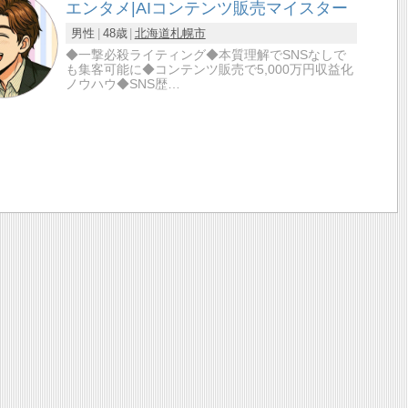
エンタメ|AIコンテンツ販売マイスター
男性
48歳
北海道
札幌市
◆一撃必殺ライティング◆本質理解でSNSなしで
も集客可能に◆コンテンツ販売で5,000万円収益化
ノウハウ◆SNS歴…