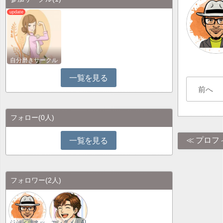
自分磨きサークル
一覧を見る
前へ
フォロー
(0人)
プロフ
一覧を見る
フォロワー
(2人)
ジジィ＠ネッ
エンタメ｜AI