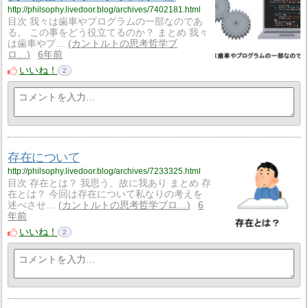
http://philsophy.livedoor.blog/archives/7402181.html
目次 我々は歯車やプログラムの一部なのであ
る。 この事をどう役立てるのか？ まとめ 我々
は歯車やプ…
カントルトの思考哲学ブ
ロ…
6年前
いいね！
2
存在について
http://philsophy.livedoor.blog/archives/7233325.html
目次 存在とは？ 我思う、故に我あり まとめ 存
在とは？ 今回は存在について私なりの考えを
述べさせ…
カントルトの思考哲学ブロ…
6
年前
いいね！
2