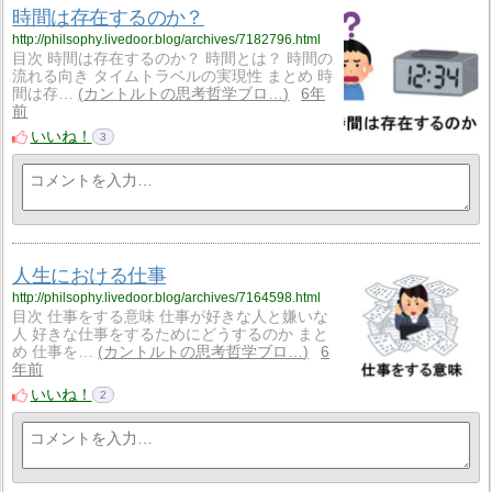
時間は存在するのか？
http://philsophy.livedoor.blog/archives/7182796.html
目次 時間は存在するのか？ 時間とは？ 時間の
流れる向き タイムトラベルの実現性 まとめ 時
間は存…
カントルトの思考哲学ブロ…
6年
前
いいね！
3
人生における仕事
http://philsophy.livedoor.blog/archives/7164598.html
目次 仕事をする意味 仕事が好きな人と嫌いな
人 好きな仕事をするためにどうするのか まと
め 仕事を…
カントルトの思考哲学ブロ…
6
年前
いいね！
2