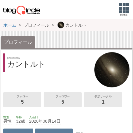
MENU
ホーム
プロフィール
カントルト
プロフィール
philosophy
カントルト
フォロー
フォロワー
参加サークル
5
5
1
性別
年齢
入会日
男性
32歳
2020年08月14日