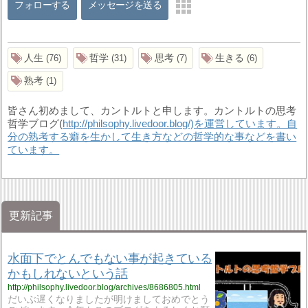
フォローする
メッセージを送る
人生
哲学
思考
生きる
76
31
7
6
熟考
1
皆さん初めまして、カントルトと申します。カントルトの思考
哲学ブログ(
http://philsophy.livedoor.blog/)を運営しています。自
分の熟考する癖を生かして生き方などの哲学的な事などを書い
ています。
更新記事
水面下でとんでもない事が起きている
かもしれないという話
http://philsophy.livedoor.blog/archives/8686805.html
だいぶ遅くなりましたが明けましておめでとう