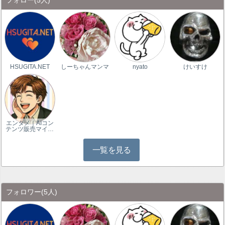
フォロー
(5人)
HSUGITA.NET
しーちゃんマンマ
nyato
けいすけ
エンタメ｜AIコン
テンツ販売マイ…
一覧を見る
フォロワー
(5人)