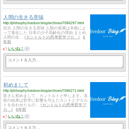
人間の生きる意味
http://philsophy.livedoor.blog/archives/7086297.html
目次 人間の生きる意味 人類の発展は本能によ
って進化した 日本の少子高齢化の理由 まとめ
人間の生…
カントルトの思考哲学ブロ…
6
年前
いいね！
0
初めまして
http://philsophy.livedoor.blog/archives/7086271.html
皆さん初めまして、カントルトと申します。名
前の由来は哲学に影響を与えたカントとデカル
トを合わせたもの…
カントルトの思考哲学ブ
ロ…
6年前
いいね！
0