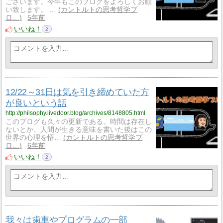
ございます。今年もこのブログをよろしくお願
い致します。 …
カントルトの思考哲学ブ
ロ…
5年前
いいね！
2
12/22～31日は気を引き締めていた方
が良いという話
http://philsophy.livedoor.blog/archives/8148805.html
このブログも久々の更新である。時間は存在し
ないとか、人間が生きる意味を書いた後はこの
世界の心理を悟…
カントルトの思考哲学ブ
ロ…
6年前
いいね！
2
我々は歯車やプログラムの一部