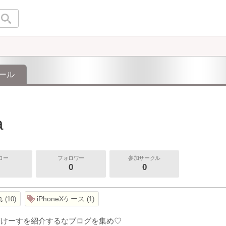
ール
a
ロー
フォロワー
参加サークル
0
0
れ
iPhoneXケース
10
1
帯けーすを紹介するなブログを集め♡