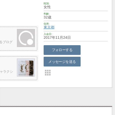
性別
女性
年齢
32歳
住所
東京都
入会日
2017年11月24日
るブログ
フォローする
メッセージを送る
ャラクシ