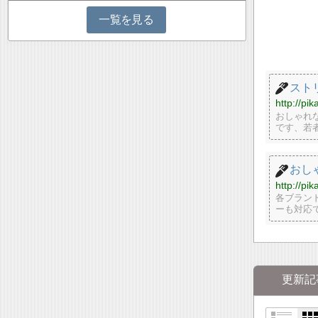
一覧を見る
スト
http://pik
おしゃれ
です、若
おし
http://pi
各ブラン
ーも対応
更新記