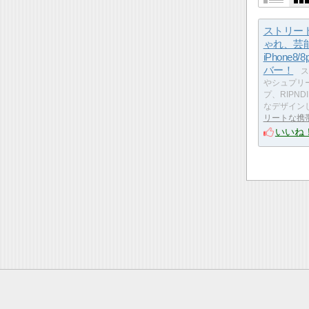
ストリー
ゃれ、芸
iPhone8/
バー！
ス
やシュプリ
プ、RIPN
なデザイン
リートな携
いいね