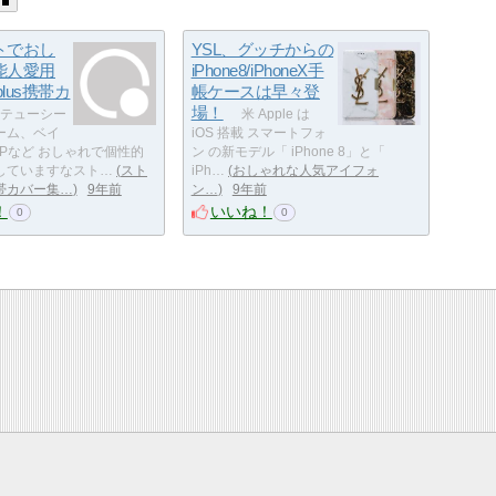
トでおし
YSL、グッチからの
能人愛用
iPhone8/iPhoneX手
8plus携帯カ
帳ケースは早々登
場！
テューシー
米 Apple は
ーム、ベイ
iOS 搭載 スマートフォ
DIPなど おしゃれで個性的
ン の新モデル「 iPhone 8」と「
していますなスト…
スト
iPh…
おしゃれな人気アイフォ
帯カバー集…
9年前
ン…
9年前
！
いいね！
0
0