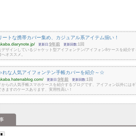
リートな携帯カバー集め、カジュアル系アイテム揃い！
akaba.diarynote.jp/
9年前
1回
更新日
更新回数
なデザインしているジャケット型アイフォンテン/アイフォン8ケースを紹介す
者へオススメ。
ゃれな人気アイフォンテン手帳カバーを紹介～☆
kakaba.hatenablog.com/
9年前
1回
更新日
更新回数
ドからの人気手帳スマホケースを紹介するブログです、アイフォン以外にはギ
できますのケースあります、実用性高い！
事