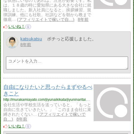
な状態にいるのであれば、注意が必要です。私
は、１８歳の時に愛知県にある大きな会社に就
職しました。新入社員になると、挨拶練習、規
律訓練、他にも社歌、社訓などを朝から晩まで
徹底…
アフィリエイトで稼いで自…
8年前
いいね！
1
katsukatsu
ポチっと応援しました。
8年前
自由になりたいと思ったらまずやるべ
きこと
http://murakamiayato.com/jiyunaikikata/jiyuninaritai.html
会社生活や学校生活を送っていると、「もっと
自由に生きていきたい。」「このまま会社に束
縛されたくない…
アフィリエイトで稼いで
自…
8年前
いいね！
1