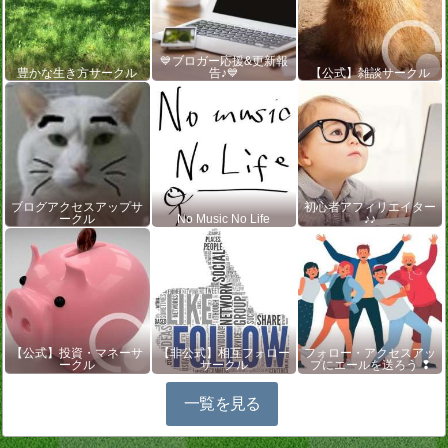
💙ブロガー応援&更新報
豊かな生き方サークル
告♪💙
【公式】雑談サークル
ブログアクセスアップサ
初心者アフィリエイター
ークル
No Music No Life
♪♪
【公式】投資・マネーサ
【非公式】相互フォロー
フォロー・アクセスアッ
ークル
サークル
プにエールを送ろう ❢
一覧を見る