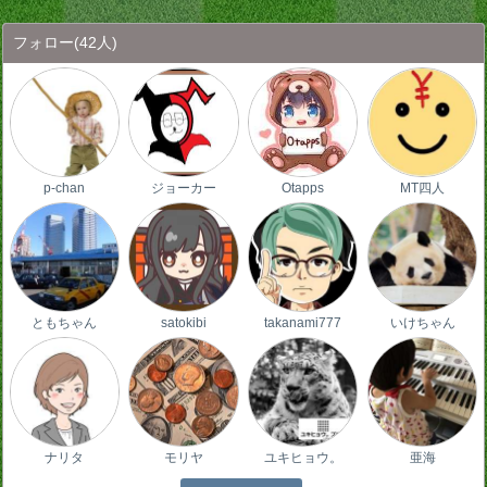
フォロー
(42人)
p-chan
ジョーカー
Otapps
MT四人
ともちゃん
satokibi
takanami777
いけちゃん
ナリタ
モリヤ
ユキヒョウ。
亜海