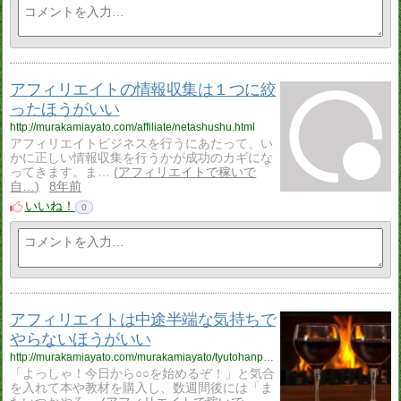
アフィリエイトの情報収集は１つに絞
ったほうがいい
http://murakamiayato.com/affiliate/netashushu.html
アフィリエイトビジネスを行うにあたって、い
かに正しい情報収集を行うかが成功のカギにな
ってきます。ま…
アフィリエイトで稼いで
自…
8年前
いいね！
0
アフィリエイトは中途半端な気持ちで
やらないほうがいい
http://murakamiayato.com/murakamiayato/tyutohanpa.html
「よっしゃ！今日から○○を始めるぞ！」と気合
を入れて本や教材を購入し、数週間後には「ま