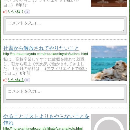
たいつかやろ…
アフィリエイトで稼いで
自…
8年前
いいね！
1
社畜から解放されてやりたいこと
http://murakamiayato.com/murakamiayato/kaihou.html
私は、高校卒業してすぐに故郷を離れて就職
し、朝から晩まで死ぬ気で働かされてきまし
た。１か月の給料は…
アフィリエイトで稼い
で自…
8年前
いいね！
0
やることリストよりもやらないことを
作れ
http://murakamiayato.com/affiliate/yaranaikoto.html