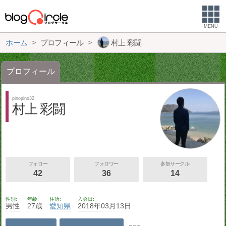
MENU
ホーム
プロフィール
村上 彩闘
プロフィール
pinopino32
村上 彩闘
フォロー
フォロワー
参加サークル
42
36
14
性別
年齢
住所
入会日
男性
27歳
愛知県
2018年03月13日