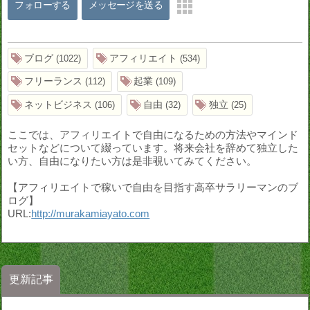
フォローする
メッセージを送る
ブログ
アフィリエイト
1022
534
フリーランス
起業
112
109
ネットビジネス
自由
独立
106
32
25
ここでは、アフィリエイトで自由になるための方法やマインド
セットなどについて綴っています。将来会社を辞めて独立した
い方、自由になりたい方は是非覗いてみてください。
【アフィリエイトで稼いで自由を目指す高卒サラリーマンのブ
ログ】
URL:
http://murakamiayato.com
更新記事