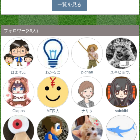
一覧を見る
フォロワー
(36人)
はまぞふ
わかるに
p-chan
ユキヒョウ。
Otapps
MT四人
ナリタ
satokibi