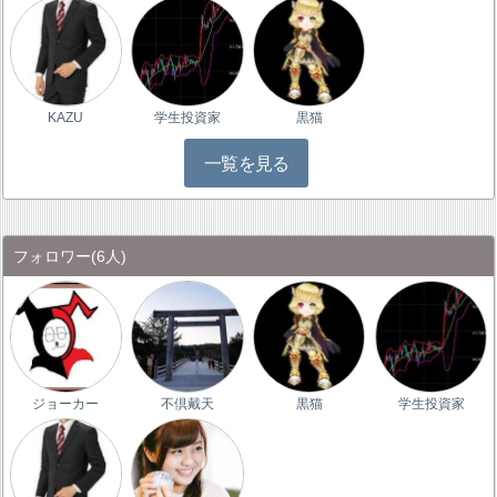
KAZU
学生投資家
黒猫
一覧を見る
フォロワー
(6人)
ジョーカー
不倶戴天
黒猫
学生投資家