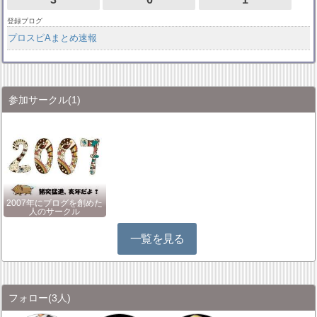
登録ブログ
プロスピAまとめ速報
参加サークル
(1)
2007年にブログを創めた
人のサークル
一覧を見る
フォロー
(3人)