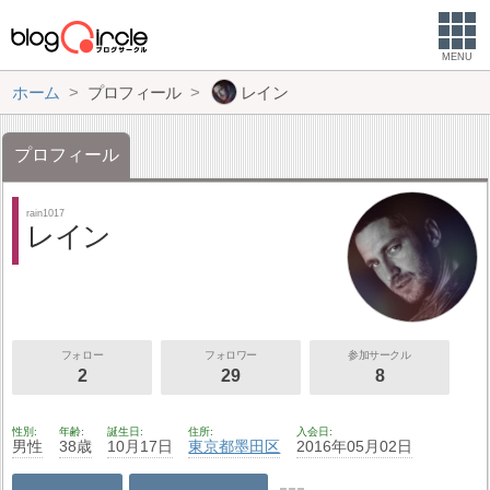
MENU
ホーム
プロフィール
レイン
プロフィール
rain1017
レイン
フォロー
フォロワー
参加サークル
2
29
8
性別
年齢
誕生日
住所
入会日
男性
38歳
10月17日
東京都
墨田区
2016年05月02日