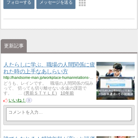
フォローする
メッセージを送る
更新記事
人たらしに学ぶ、職場の人間関係に疲
れた時の上手なあしらい方
http://handsome-man.jp/workplace-humanrelations-method/
どうも、レインです。 職場の人間関係の悩み
って、 切っても切り離せない永遠の課題で
す。 …
男前ＳＴＹＬＥ
10年前
いいね！
3