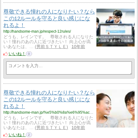
尊敬できる憧れの人になりたい？なら
この12ルールを守ると良い感じにな
れるよ！
http://handsome-man.jp/respect-12rules/
どうも、レインです。 尊敬される人になりた
い！憧れのあの人に近づきたい！ 向上心が高
いあなたは、…
男前ＳＴＹＬＥ
10年前
いいね！
0
尊敬できる憧れの人になりたい？なら
この12ルールを守ると良い感じにな
れるよ！
http://handsome-man.jp/%e5%b0%8a%e6%95%ac%e3%81%a7%e3%81%8d%e3%82%8b%e6%86%a7%e3%82%8c%e3%81%ae%e4%ba%ba%e3%81%ab%e3%81%aa%e3%82%8a%e3%81%9f%e3%81%84%ef%bc%9f%e3%81%aa%e3%82%89%e3%81%93%e3%81%ae12%e3%83%ab%e3%83%bc%e3%83%ab/
どうも、レインです。 尊敬される人になりた
い！憧れのあの人に近づきたい！ 向上心が高
いあなたは、…
男前ＳＴＹＬＥ
10年前
いいね！
2