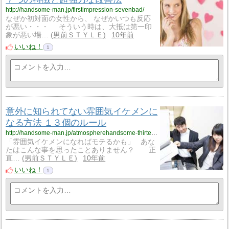
http://handsome-man.jp/firstimpression-sevenbad/
なぜか初対面の女性から、 なぜかいつも反応
が悪い・・・ そういう時は、大抵は第一印
象が悪い場…
男前ＳＴＹＬＥ
10年前
いいね！
1
意外に知られてない雰囲気イケメンに
なる方法 １３個のルール
http://handsome-man.jp/atmospherehandsome-thirteen/
「雰囲気イケメンになればモテるかも」 あな
たはこんな事を思ったことありません？ 正
直…
男前ＳＴＹＬＥ
10年前
いいね！
1