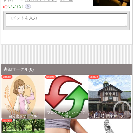
いいね！
0
参加サークル
(8)
ブログを更新したらここ
自分磨きサークル
で報告
【公式】関東サークル