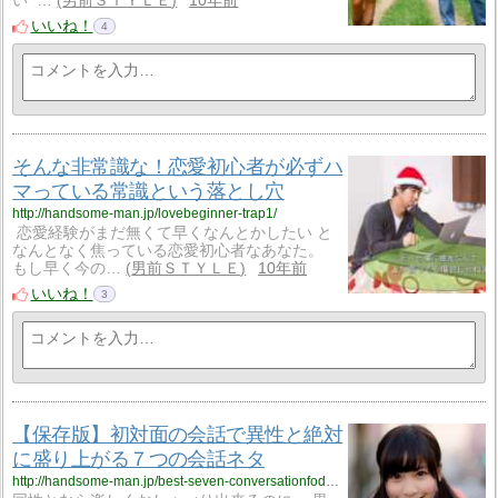
い …
男前ＳＴＹＬＥ
10年前
いいね！
4
そんな非常識な！恋愛初心者が必ずハ
マっている常識という落とし穴
http://handsome-man.jp/lovebeginner-trap1/
恋愛経験がまだ無くて早くなんとかしたい と
なんとなく焦っている恋愛初心者なあなた。
もし早く今の…
男前ＳＴＹＬＥ
10年前
いいね！
3
【保存版】初対面の会話で異性と絶対
に盛り上がる７つの会話ネタ
http://handsome-man.jp/best-seven-conversationfodder/