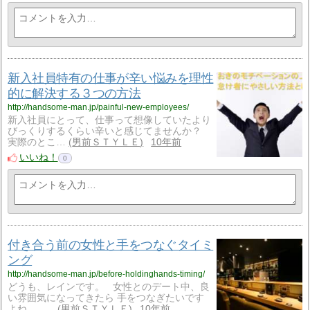
新入社員特有の仕事が辛い悩みを理性
的に解決する３つの方法
http://handsome-man.jp/painful-new-employees/
新入社員にとって、仕事って想像していたより
びっくりするくらい辛いと感じてませんか？
実際のとこ…
男前ＳＴＹＬＥ
10年前
いいね！
0
付き合う前の女性と手をつなぐタイミ
ング
http://handsome-man.jp/before-holdinghands-timing/
どうも、レインです。 女性とのデート中、良
い雰囲気になってきたら 手をつなぎたいです
よね。 …
男前ＳＴＹＬＥ
10年前