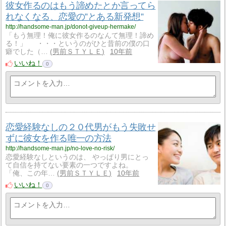
彼女作るのはもう諦めたとか言ってら
れなくなる、恋愛の”とある新発想”
http://handsome-man.jp/donot-giveup-hermake/
「もう無理！俺に彼女作るのなんて無理！諦め
る！」 ・・・というのがひと昔前の僕の口
癖でした（…
男前ＳＴＹＬＥ
10年前
いいね！
0
恋愛経験なしの２０代男がもう失敗せ
ずに彼女を作る唯一の方法
http://handsome-man.jp/no-love-no-risk/
恋愛経験なしというのは、 やっぱり男にとっ
て自信を持てない要素の一つですよね。
「俺、この年…
男前ＳＴＹＬＥ
10年前
いいね！
0