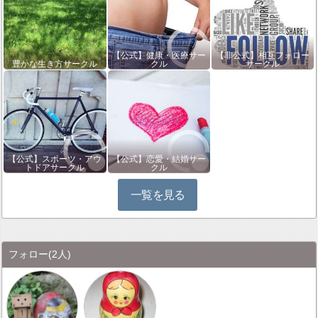
【公式】健康・医療サー
【非公式】相互フォロー
豊かな生き方サークル
クル
サークル
【公式】スポーツ・アウ
【公式】恋愛・結婚サー
トドアサークル
クル
一覧を見る
フォロー
(2人)