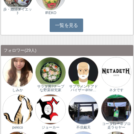
歩・婚活ダイエッ
ト
IREKO
一覧を見る
フォロワー
(29人)
サラダ男?チープ
サプリメントアド
しみか
な野菜研究家
バイザー＠hir…
ネタです
コータロー＠プロ
pekico
ジョーカー
不倶戴天
走ラセヤー