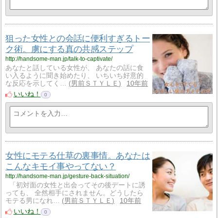
狙った女性との会話に便利すぎるトー
ク術。虜にする真の共感ステップ
http://handsome-man.jp/talk-to-captivate/
あなたと話している女性が、 あなたの話に食
い入るように聞き始めたり、 いちいち好意的
な反応を示してく…
男前ＳＴＹＬＥ
10年前
いいね！
0
女性にモテる仕草の裏事情。あなたは
こんなキモイ事やってない？
http://handsome-man.jp/gesture-back-situation/
「初対面の女性と出会ってその後デートに誘
っても、 全然相手にされません。どうしたら
モテる男になれ…
男前ＳＴＹＬＥ
10年前
いいね！
0