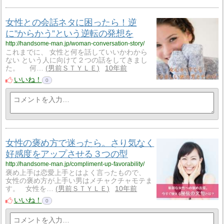
女性との会話ネタに困ったら！逆
に”からかう”という逆転の発想を
http://handsome-man.jp/woman-conversation-story/
これまでに、 女性と何を話していいかわから
ない という人に向けて２つの話をしてきまし
た。 何…
男前ＳＴＹＬＥ
10年前
いいね！
0
女性の褒め方で迷ったら。さり気なく
好感度をアップさせる３つの型
http://handsome-man.jp/compliment-up-favorability/
褒め上手は恋愛上手とはよく言ったもので、
女性の褒め方が上手い男はメチャクチャモテま
す。 女性を…
男前ＳＴＹＬＥ
10年前
いいね！
0