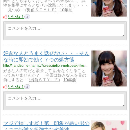
同性となら楽しくおしゃべり出来るのに、 異
性を相手にするとなぜか沈黙してしまう・・・
見つめ…
男前ＳＴＹＬＥ
10年前
いいね！
3
好きな人とうまく話せない・・・そん
な時に即効で効く７つの処方箋
http://handsome-man.jp/7prescription-notspeak-likepeople/
好きな人の前だと緊張して 話せなくなること
ってありませんか？ 今回は好きな人を目の
前にすると…
男前ＳＴＹＬＥ
10年前
いいね！
2
マジで損しすぎ！第一印象が悪い男の
７つの特徴と超強力な改善法