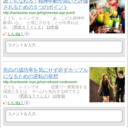
誰でもなれる！精神年齢が高いと評価
されるための５つのポイント
http://handsome-man.jp/highmental-age-point/
どうも、レインです。 「あ、この人精神年
齢高いな」 と感じさせることが出来れば、
あ…
男前ＳＴＹＬＥ
10年前
いいね！
5
告白の成功率を気にせず必ずカップル
になるための逆転の発想
http://handsome-man.jp/not-refused-confession/
どうも、レインです。 恋愛で一番緊張する
場面と言えば、 やっぱり告白する時ですよ
ね。 …
男前ＳＴＹＬＥ
10年前
いいね！
3