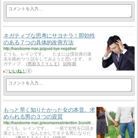
ネガティブな思考にサヨナラ！即効性
のある７つの具体的改善方法
http://handsome-man.jp/good-bye-negative/
どうも、レインです。 たまには僕自身の過
去を絡めつつ 話をしてみようと思います。 ネ
ガティブ…
男前ＳＴＹＬＥ
10年前
いいね！
2
もっと早く知りたかった女の本音。求
められる男の３つの資質
http://handsome-man.jp/womanrealintention-3conditions/
どうも、レインです。 一発で女性を口説き
落としたい、 なんとかしてモテる男になりた