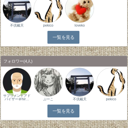
不倶戴天
pekico
loveko
一覧を見る
フォロワー
(4人)
サプリメントアド
バイザー＠hir…
ぷーこ
不倶戴天
pekico
一覧を見る