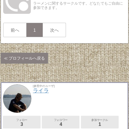
ラーメンに関するサークルです。どなたでもご自由に
参加できます。
前へ
1
次へ
プロフィールへ戻る
[参照中のユーザ]
ライラ
フォロー
フォロワー
参加サークル
3
4
1