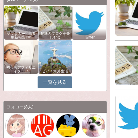
💙ブロガー応援&
趣味のブログを楽
更新報告♪💙
しむ会
Twitter
初心者アフィリエ
イター♪♪
ビバ！海外生活
一覧を見る
フォロー
(8人)