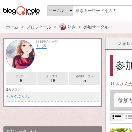
ホーム
プロフィール
りさ
参加サークル
[参照中のユーザ]
フォロ
りさ
参加
フォロー
フォロワー
参加サークル
8
18
5
りさ
さん
登録ブログ
ぶろぐぷりん
参加サークル
(5)