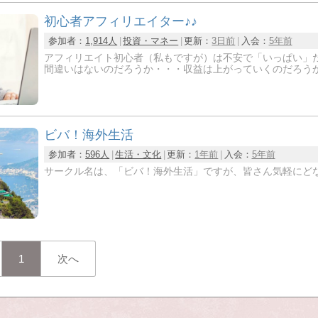
初心者アフィリエイター♪♪
参加者：
1,914人
投資・マネー
更新：
3日前
入会：
5年前
アフィリエイト初心者（私もですが）は不安で「いっぱい」
間違いはないのだろうか・・・収益は上がっていくのだろうか・・・http
ビバ！海外生活
参加者：
596人
生活・文化
更新：
1年前
入会：
5年前
サークル名は、「ビバ！海外生活」ですが、皆さん気軽にど
1
次へ