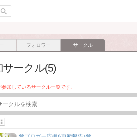
ー
フォロワー
サークル
サークル(5)
が参加しているサークル一覧です。
💙ブロガー応援&更新報告♪💙