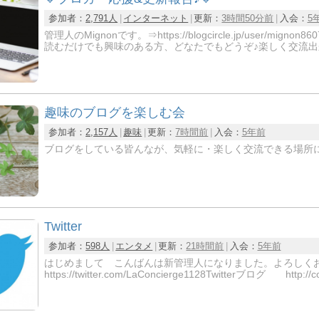
参加者：
2,791人
インターネット
更新：
3時間50分前
入会：
5
管理人のMignonです。⇒https://blogcircle.jp/us
読むだけでも興味のある方、どなたでもどうぞ♪楽しく交流出
趣味のブログを楽しむ会
参加者：
2,157人
趣味
更新：
7時間前
入会：
5年前
ブログをしている皆んなが、気軽に・楽しく交流できる場所に
Twitter
参加者：
598人
エンタメ
更新：
21時間前
入会：
5年前
はじめまして こんばんは新管理人になりました。よろし
https://twitter.com/LaConcierge1128Twitterブログ http://