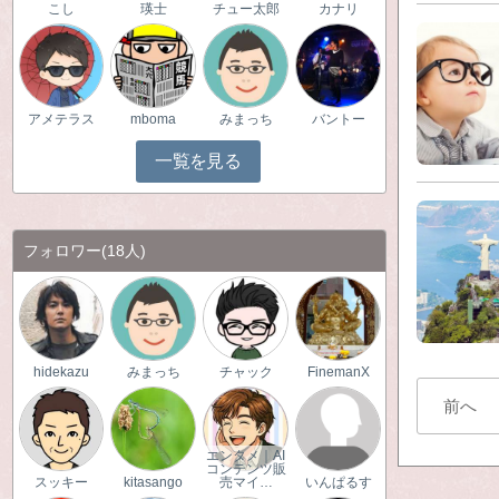
こし
瑛士
チュー太郎
カナリ
アメテラス
mboma
みまっち
バントー
一覧を見る
フォロワー
(18人)
hidekazu
みまっち
チャック
FinemanX
前へ
エンタメ｜AI
コンテンツ販
スッキー
kitasango
売マイ…
いんぱるす