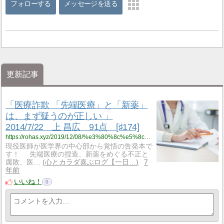
フォローする
メッセージを送る
更新記事
「医療詐欺 「先端医療」と「新薬」
は、まず疑うのが正しい 」
2014/7/22 上 昌広 91点 [♯174]
https://rohas.xyz/2019/12/08/%e3%80%8c%e5%8c%bb%e7%99%82%e8%a9%90%e6%ac%ba-%e3%80%8c%e5%85%88%e7%ab%af%e5%8c%bb%e7%99%82%e3%80%8d%e3%81%a8%e3%80%8c%e6%96%b0%e8%96%ac%e3%80%8d%e3%81%af%e3%80%81%e3%81%be%e3%81%9a%e7%96%91%e3%81%86/
現役医師が医学界の中心部から覚悟の告発本で
す！ 先端医療の捏造、新薬をめぐる不正と
腐敗、医…
心とカラダ喜ぶログ【一日…
7
年前
いいね！
0