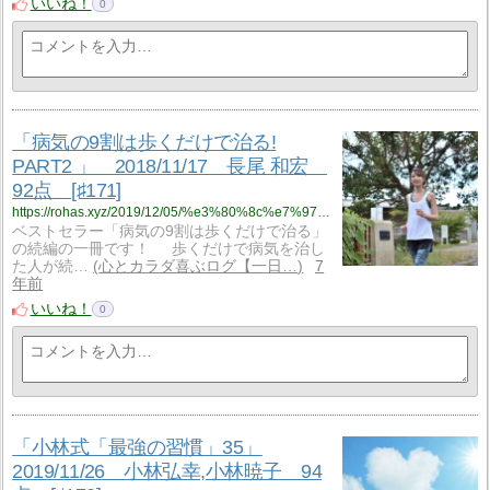
いいね！
0
「病気の9割は歩くだけで治る!
PART2 」 2018/11/17 長尾 和宏
92点 [♯171]
https://rohas.xyz/2019/12/05/%e3%80%8c%e7%97%85%e6%b0%97%e3%81%ae9%e5%89%b2%e3%81%af%e6%ad%a9%e3%81%8f%e3%81%a0%e3%81%91%e3%81%a7%e6%b2%bb%e3%82%8b-part2-%e3%80%8d%e3%80%802018-11-17%e3%80%80%e9%95%b7%e5%b0%be-%e5%92%8c%e5%ae%8f/
ベストセラー「病気の9割は歩くだけで治る」
の続編の一冊です！ 歩くだけで病気を治し
た人が続…
心とカラダ喜ぶログ【一日…
7
年前
いいね！
0
「小林式「最強の習慣」35」
2019/11/26 小林弘幸,小林暁子 94