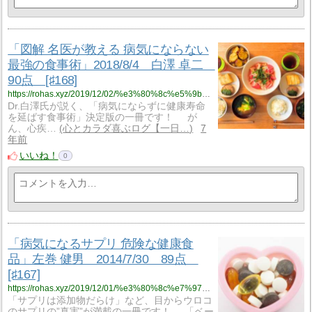
「図解 名医が教える 病気にならない
最強の食事術」2018/8/4 白澤 卓二
90点 [♯168]
https://rohas.xyz/2019/12/02/%e3%80%8c%e5%9b%b3%e8%a7%a3-%e5%90%8d%e5%8c%bb%e3%81%8c%e6%95%99%e3%81%88%e3%82%8b-%e7%97%85%e6%b0%97%e3%81%ab%e3%81%aa%e3%82%89%e3%81%aa%e3%81%84%e6%9c%80%e5%bc%b7%e3%81%ae%e9%a3%9f%e4%ba%8b%e8%a1%93/
Dr.白澤氏が説く、「病気にならずに健康寿命
を延ばす食事術」決定版の一冊です！ が
ん、心疾…
心とカラダ喜ぶログ【一日…
7
年前
いいね！
0
「病気になるサプリ 危険な健康食
品」左巻 健男 2014/7/30 89点
[♯167]
https://rohas.xyz/2019/12/01/%e3%80%8c%e7%97%85%e6%b0%97%e3%81%ab%e3%81%aa%e3%82%8b%e3%82%b5%e3%83%97%e3%83%aa-%e5%8d%b1%e9%99%ba%e3%81%aa%e5%81%a5%e5%ba%b7%e9%a3%9f%e5%93%81%e3%80%8d%e5%b7%a6%e5%b7%bb-%e5%81%a5%e7%94%b7%e3%80%80/
「サプリは添加物だらけ」など、目からウロコ
のサプリの”真実”が満載の一冊です！ 「ベー