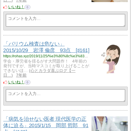
日…
7年前
いいね！
0
「バリウム検査は危ない」
2015/10/29 岩澤 倫彦 93点 [♯161]
https://rohas.xyz/2019/11/25/%e3%80%8c%e3%83%90%e3%83%aa%e3%82%a6%e3%83%a0%e6%a4%9c%e6%9f%bb%e3%81%af%e5%8d%b1%e3%81%aa%e3%81%84%e3%80%8d2015-10-29%e3%80%80%e5%b2%a9%e6%be%a4-%e5%80%ab%e5%bd%a6%e3%80%8093%e7%82%b9%e3%80%80/
学会・厚労省を揺るがす大問題作！ 4年前の
発刊ですが、当時マスコミが取り上げることが
できないほ…
心とカラダ喜ぶログ【一
日…
7年前
いいね！
0
「病気を治せない医者 現代医学の正
体に迫る」2015/1/15 岡部 哲郎 91