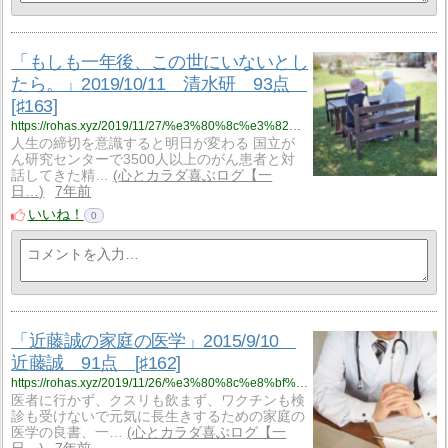
「もしも一年後、この世にいないとし
たら。」2019/10/11 清水研 93点
[♯163]
https://rohas.xyz/2019/11/27/%e3%80%8c%e3%82%82%e3%81%97%e3%82%82%e4%b8%80%e5%b9%b4%e5%be%8c%e3%80%81%e3%81%93%e3%81%ae%e4%b8%96%e3%81%ab%e3%81%84%e3%81%aa%e3%81%84%e3%81%a8%e3%81%97%e3%81%9f%e3%82%89%e3%80%82%e3%80%8d2019-10-11/
人生の締切を意識すると明日が変わる 国立が
ん研究センターで3500人以上のがん患者と対
話してきた精…
心とカラダ喜ぶログ【一
日…
7年前
いいね！
0
「近藤誠の家庭の医学」2015/9/10
近藤誠 91点 [♯162]
https://rohas.xyz/2019/11/26/%e3%80%8c%e8%bf%91%e8%97%a4%e8%aa%a0%e3%81%ae%e5%ae%b6%e5%ba%ad%e3%81%ae%e5%8c%bb%e5%ad%a6%e3%80%8d2015-9-10%e3%80%80%e8%bf%91%e8%97%a4%e8%aa%a0%e3%80%8091%e7%82%b9%e3%80%80%e2%99%af162/
医者に行かず、クスリも飲まず、ワクチンも検
診も受けないで元気に長生きするための家庭の
医学の良書、一…
心とカラダ喜ぶログ【一