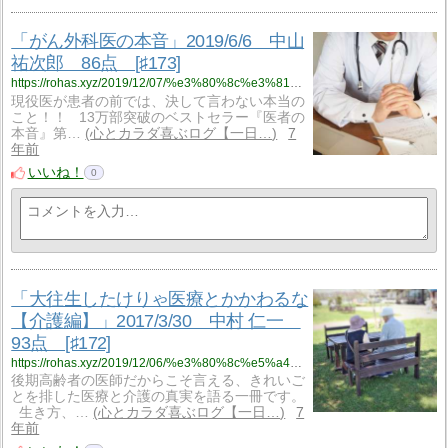
「がん外科医の本音」2019/6/6 中山
祐次郎 86点 [♯173]
https://rohas.xyz/2019/12/07/%e3%80%8c%e3%81%8c%e3%82%93%e5%a4%96%e7%a7%91%e5%8c%bb%e3%81%ae%e6%9c%ac%e9%9f%b3%e3%80%8d2019-6-6%e3%80%80%e4%b8%ad%e5%b1%b1-%e7%a5%90%e6%ac%a1%e9%83%8e%e3%80%8086%e7%82%b9%e3%80%80%e2%99%af173/
現役医が患者の前では、決して言わない本当の
こと！！ 13万部突破のベストセラー『医者の
本音』第…
心とカラダ喜ぶログ【一日…
7
年前
いいね！
0
「大往生したけりゃ医療とかかわるな
【介護編】」2017/3/30 中村 仁一
93点 [♯172]
https://rohas.xyz/2019/12/06/%e3%80%8c%e5%a4%a7%e5%be%80%e7%94%9f%e3%81%97%e3%81%9f%e3%81%91%e3%82%8a%e3%82%83%e5%8c%bb%e7%99%82%e3%81%a8%e3%81%8b%e3%81%8b%e3%82%8f%e3%82%8b%e3%81%aa%e3%80%90%e4%bb%8b%e8%ad%b7%e7%b7%a8%e3%80%91/
後期高齢者の医師だからこそ言える、きれいご
とを排した医療と介護の真実を語る一冊です。
生き方、…
心とカラダ喜ぶログ【一日…
7
年前