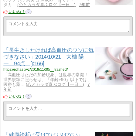
タカ…
心とカラダ喜ぶログ【一日…
7年前
いいね！
0
「長生きしたければ高血圧のウソに気
づきなさい」2014/10/21 大櫛 陽
一 94点 [♯166]
https://rohas.xyz/2019/11/30/__trashed/
「高血圧はただの加齢現象」は世界の常識！
世界規準に照らせば、「年齢+90」以下では、
医療も薬…
心とカラダ喜ぶログ【一日…
7
年前
いいね！
0
「健康診断は受けてはいけない」