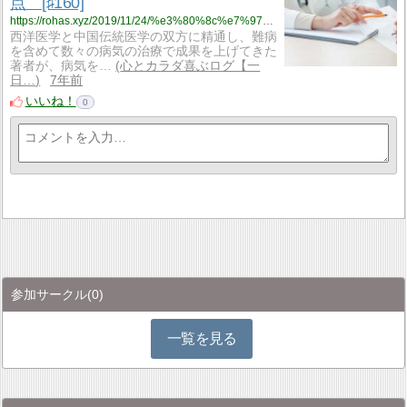
点 [♯160]
https://rohas.xyz/2019/11/24/%e3%80%8c%e7%97%85%e6%b0%97%e3%82%92%e6%b2%bb%e3%81%9b%e3%81%aa%e3%81%84%e5%8c%bb%e8%80%85-%e7%8f%be%e4%bb%a3%e5%8c%bb%e5%ad%a6%e3%81%ae%e6%ad%a3%e4%bd%93%e3%81%ab%e8%bf%ab%e3%82%8b%e3%80%8d2015-1-15/
西洋医学と中国伝統医学の双方に精通し、難病
を含めて数々の病気の治療で成果を上げてきた
著者が、病気を…
心とカラダ喜ぶログ【一
日…
7年前
いいね！
0
参加サークル
(0)
一覧を見る