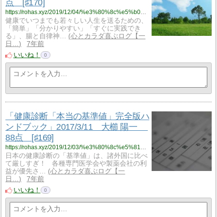
点 [♯170]
https://rohas.xyz/2019/12/04/%e3%80%8c%e5%b0%8f%e6%9e%97%e5%bc%8f%e3%80%8c%e6%9c%80%e5%bc%b7%e3%81%ae%e7%bf%92%e6%85%a3%e3%80%8d35%e3%80%8d2019-11-26%e3%80%80%e5%b0%8f%e6%9e%97%e5%bc%98%e5%b9%b8%e5%b0%8f%e6%9e%97%e6%9a%81/
健康でいつまでも若々しい人生を送るための、
「簡単」「分かりやすい」「すぐに実践でき
る」、腸と自律神…
心とカラダ喜ぶログ【一
日…
7年前
いいね！
0
「健康診断「本当の基準値」完全版ハ
ンドブック」2017/3/11 大櫛 陽一
88点 [♯169]
https://rohas.xyz/2019/12/03/%e3%80%8c%e5%81%a5%e5%ba%b7%e8%a8%ba%e6%96%ad%e3%80%8c%e6%9c%ac%e5%bd%93%e3%81%ae%e5%9f%ba%e6%ba%96%e5%80%a4%e3%80%8d%e5%ae%8c%e5%85%a8%e7%89%88%e3%83%8f%e3%83%b3%e3%83%89%e3%83%96%e3%83%83%e3%82%af/
日本の健康診断の「基準値」は、諸外国に比べ
て厳しすぎ！ 各種専門医学会や製薬会社の利
益が優先さ…
心とカラダ喜ぶログ【一
日…
7年前
いいね！
0