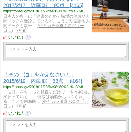
2017/2/17 近藤 誠 95点 [♯165]
https://rohas.xyz/2019/11/29/%e3%80%8c%e5%81%a5%e5%ba%b7%e8%a8%ba%e6%96%ad%e3%81%af%e5%8f%97%e3%81%91%e3%81%a6%e3%81%af%e3%81%84%e3%81%91%e3%81%aa%e3%81%84%e3%80%8d2017-2-17%e3%80%80%e8%bf%91%e8%97%a4-%e8%aa%a0-%e3%80%8095/
日本人の多くは「健康のため」職場の健診や人
間ドックを受診しているが、こうした健診も人
間ドックも欧米…
心とカラダ喜ぶログ【一
日…
7年前
いいね！
0
「その「油」をかえなさい！」
2015/6/19 内海 聡 88点 [♯164]
https://rohas.xyz/2019/11/28/%e3%80%8c%e3%81%9d%e3%81%ae%e3%80%8c%e6%b2%b9%e3%80%8d%e3%82%92%e3%81%8b%e3%81%88%e3%81%aa%e3%81%95%e3%81%84%ef%bc%81%e3%80%8d2015-6-19%e3%80%80%e5%86%85%e6%b5%b7-%e8%81%a1%e3%80%8090%e7%82%b9/
「油脂」をちょっと見直すだけで、体は劇的に
変わっていく！ 「健康は油脂からつくられ
る」ことを内海医…
心とカラダ喜ぶログ【一
日…
7年前
いいね！
0