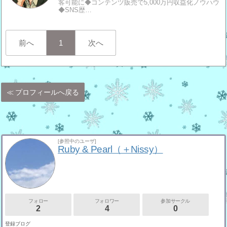
客可能に◆コンテンツ販売で5,000万円収益化ノウハウ
◆SNS歴…
前へ
1
次へ
プロフィールへ戻る
[参照中のユーザ]
Ruby & Pearl（＋Nissy）
フォロー
フォロワー
参加サークル
2
4
0
登録ブログ