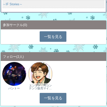
～IF Stories～
参加サークル
(0)
一覧を見る
フォロー
(2人)
エンタメ｜AIコン
バントー
テンツ販売マイ…
一覧を見る