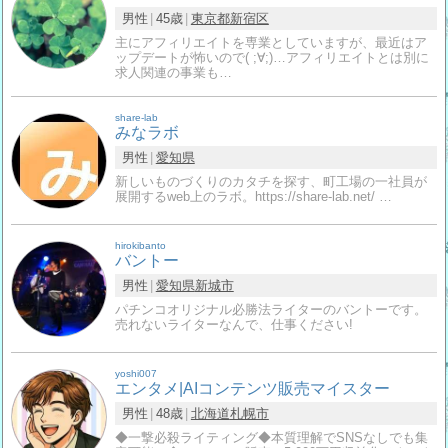
男性
45歳
東京都
新宿区
主にアフィリエイトを専業としていますが、最近はア
ップデートが怖いので( ;∀;)…アフィリエイトとは別に
求人関連の事業も…
share-lab
みなラボ
男性
愛知県
新しいものづくりのカタチを探す、町工場の一社員が
展開するweb上のラボ。https://share-lab.net/ …
hirokibanto
バントー
男性
愛知県
新城市
パチンコオリジナル必勝法ライターのバントーです。
売れないライターなんで、仕事ください!
yoshi007
エンタメ|AIコンテンツ販売マイスター
男性
48歳
北海道
札幌市
◆一撃必殺ライティング◆本質理解でSNSなしでも集