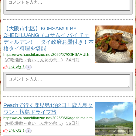
【大阪市北区】KOHSAMUI BY
CHEDI LUANG（コサムイ バイ チェ
ディルアン）：タイ政府お墨付き！本
格タイ料理を堪能
https://www.haochilanzuo.net/2026/07/KOHSAMUI.html
好吃懒做～食いしん坊の怠…
34日前
いいね！
2
Peachで行く鹿児島1泊2日！鹿児島タ
ウン・桜島ドライブ旅
https://www.haochilanzuo.net/2026/06/Kagoshima.html
好吃懒做～食いしん坊の怠…
36日前
いいね！
1