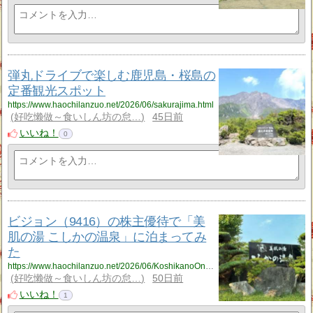
弾丸ドライブで楽しむ鹿児島・桜島の
定番観光スポット
https://www.haochilanzuo.net/2026/06/sakurajima.html
好吃懒做～食いしん坊の怠…
45日前
いいね！
0
ビジョン（9416）の株主優待で「美
肌の湯 こしかの温泉」に泊まってみ
た
https://www.haochilanzuo.net/2026/06/KoshikanoOnsen.html
好吃懒做～食いしん坊の怠…
50日前
いいね！
1