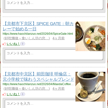
【京都市下京区】SPICE GATE：朝カ
レーで始める一日
https://www.haochilanzuo.net/2026/04/SpiceGate.html
好吃懒做～食いしん坊の怠…
4ヶ月前
いいね！
0
【京都市中京区】前田珈琲 明倫店：
元小学校で味わうスペシャルブレンド
https://www.haochilanzuo.net/2026/04/MaedaCoffeeMeirin.html
好吃懒做～食いしん坊の怠…
4ヶ月前
いいね！
0