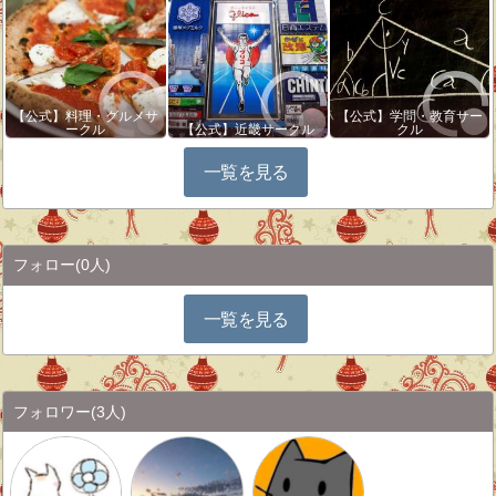
【公式】料理・グルメサ
【公式】学問・教育サー
ークル
【公式】近畿サークル
クル
一覧を見る
フォロー
(0人)
一覧を見る
フォロワー
(3人)