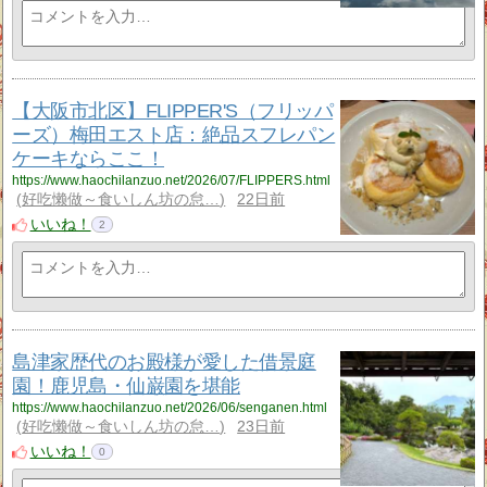
【大阪市北区】FLIPPER'S（フリッパ
ーズ）梅田エスト店：絶品スフレパン
ケーキならここ！
https://www.haochilanzuo.net/2026/07/FLIPPERS.html
好吃懒做～食いしん坊の怠…
22日前
いいね！
2
島津家歴代のお殿様が愛した借景庭
園！鹿児島・仙巌園を堪能
https://www.haochilanzuo.net/2026/06/senganen.html
好吃懒做～食いしん坊の怠…
23日前
いいね！
0