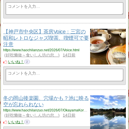
【神戸市中央区】茶房Voice：三宮の
昭和レトロなジャズ喫茶、喫煙可で要
注意
https://www.haochilanzuo.net/2026/07/Voice.html
好吃懒做～食いしん坊の怠…
14日前
いいね！
2
冬の岡山後楽園、穴場かも？池に映る
空が忘れられない
https://www.haochilanzuo.net/2026/07/OkayamaKorakuen.html
好吃懒做～食いしん坊の怠…
14日前
いいね！
0