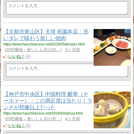
【京都市東山区】天壇 祇園本店：洗
いダレで味わう新しい焼肉
https://www.haochilanzuo.net/2026/05/tendan.html
好吃懒做～食いしん坊の怠…
3ヶ月前
いいね！
0
【神戸市中央区】中国料理 麒華（チ
ーホァー）：この満足度は当たり！ラ
ンチが想像以上だった
https://www.haochilanzuo.net/2026/04/qihua.html
好吃懒做～食いしん坊の怠…
4ヶ月前
いいね！
0