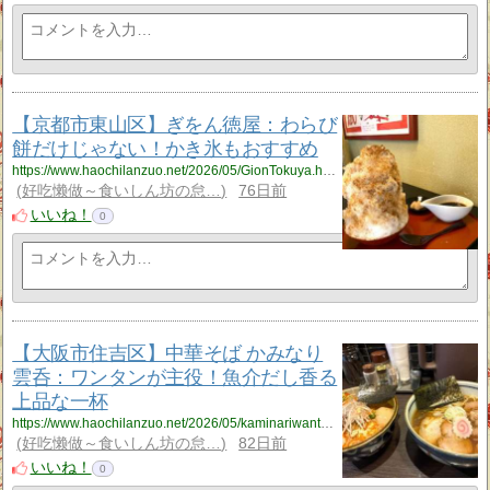
【京都市東山区】ぎをん徳屋：わらび
餅だけじゃない！かき氷もおすすめ
https://www.haochilanzuo.net/2026/05/GionTokuya.html
好吃懒做～食いしん坊の怠…
76日前
いいね！
0
【大阪市住吉区】中華そば かみなり
雲呑：ワンタンが主役！魚介だし香る
上品な一杯
https://www.haochilanzuo.net/2026/05/kaminariwantan.html
好吃懒做～食いしん坊の怠…
82日前
いいね！
0