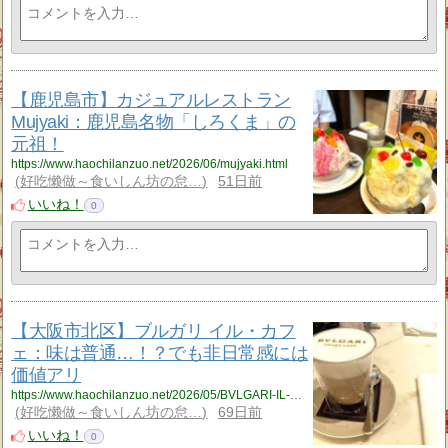
【鹿児島市】カジュアルレストラン
Mujyaki：鹿児島名物「しろくま」の
元祖！
https://www.haochilanzuo.net/2026/06/mujyaki.html
好吃懒做～食いしん坊の怠…
51日前
いいね！
0
【大阪市北区】ブルガリ イル・カフ
ェ：味は普通…！？でも非日常感には
価値アリ
https://www.haochilanzuo.net/2026/05/BVLGARI-IL-CAFE.html
好吃懒做～食いしん坊の怠…
69日前
いいね！
0