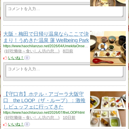
大阪・梅田で日帰り温泉ならここで決
まり！うめきた温泉 蓮 Wellbeing Park
https://www.haochilanzuo.net/2026/04/UmekitaOnsen.html
好吃懒做～食いしん坊の怠…
8日前
いいね！
0
【守口市】ホテル・アゴーラ大阪守
口 the LOOP（ザ・ループ）：激推
しビュッフェに行ってきた
https://www.haochilanzuo.net/2026/07/theLOOP.html
好吃懒做～食いしん坊の怠…
10日前
いいね！
0