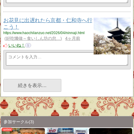
お花見に出遅れたら京都・仁和寺へ行
こう！
https://www.haochilanzuo.net/2026/04/ninnaji.html
好吃懒做～食いしん坊の怠…
4ヶ月前
いいね！
1
続きを表示…
参加サークル
(3)