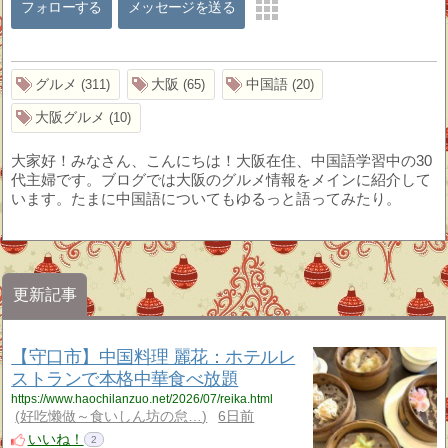
フォローする
メッセージを送る
グルメ
大阪
中国語
311
65
20
大阪グルメ
10
大家好！みなさん、こんにちは！大阪在住、中国語学習中の30
代主婦です。ブログでは大阪のグルメ情報をメインに紹介して
います。たまに中国語についてもゆるっと語ってみたり。
更新記事
【守口市】中国料理 麗花：ホテルレ
ストランで本格中華食べ放題
https://www.haochilanzuo.net/2026/07/reika.html
好吃懒做～食いしん坊の怠…
6日前
いいね！
2