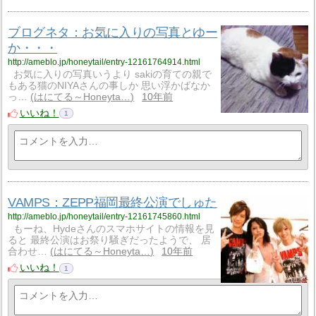
ブログネタ：お気に入りの写真とゆー
か・・・
http://ameblo.jp/honeytail/entry-12161764914.html
お気に入りの写真いうより sakiの育ての親で
もある猫のNIYAさんの事しか 思い浮かばなか
っ…
はにてる～Honeyta…
10年前
いいね！
1
VAMPS：ZEPP福岡最終公演でしゅた
http://ameblo.jp/honeytail/entry-12161745860.html
もーね、Hydeさんのスマホサイトの情報を見
ると 最終公演はお祭り騒ぎだったようで、 居
合わせ…
はにてる～Honeyta…
10年前
いいね！
1