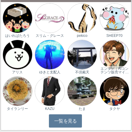
はいればたろう
スリム・グレース
pekico
SHEEP70
エンタメ｜AIコン
アリス
ゆきと支配人
不倶戴天
テンツ販売マイ…
タイランリー
KAZU
たま
タクヤ
一覧を見る