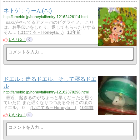
ネトゲ：うーん(-"-;)
http://ameblo.jp/honeytail/entry-12162426114.html
sakiがやってるアメーバのピグライフ。 こり
は、お手伝いをしたり、返してもらったりする
そん…
はにてる～Honeyta…
10年前
いいね！
0
ドエル：走るドエル、そして寝るドエ
ル
http://ameblo.jp/honeytail/entry-12162370298.html
最近、起きるのがちょっと早くなったと思う
ていたに また遅くなりつつある今日この頃の
ドエル。 0…
はにてる～Honeyta…
10年前
いいね！
0