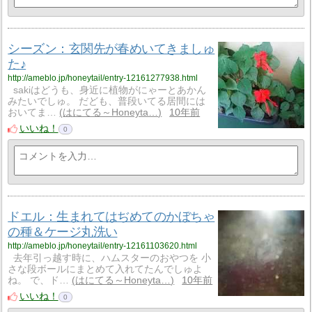
シーズン：玄関先が春めいてきましゅ
た♪
http://ameblo.jp/honeytail/entry-12161277938.html
sakiはどうも、身近に植物がにゃーとあかん
みたいでしゅ。 だども、普段いてる居間には
おいてま…
はにてる～Honeyta…
10年前
いいね！
0
ドエル：生まれてはぢめてのかぼちゃ
の種＆ケージ丸洗い
http://ameblo.jp/honeytail/entry-12161103620.html
去年引っ越す時に、ハムスターのおやつを 小
さな段ボールにまとめて入れてたんでしゅよ
ね。 で、ド…
はにてる～Honeyta…
10年前
いいね！
0