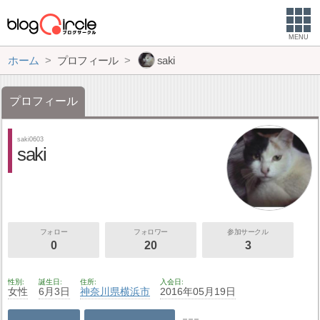
MENU
ホーム
プロフィール
saki
プロフィール
saki0603
saki
フォロー
フォロワー
参加サークル
0
20
3
性別
誕生日
住所
入会日
女性
6月3日
神奈川県
横浜市
2016年05月19日