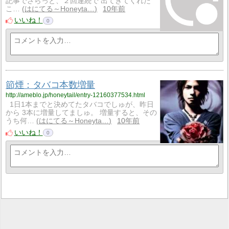
記事でさらっと、２回連続で 出てきてくれた
こ…
はにてる～Honeyta…
10年前
いいね！
0
節煙：タバコ本数増量
http://ameblo.jp/honeytail/entry-12160377534.html
1日1本までと決めてたタバコでしゅが、昨日
から 3本に増量してましゅ。 増量すると、その
うち何…
はにてる～Honeyta…
10年前
いいね！
0