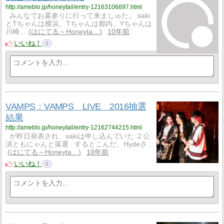
http://ameblo.jp/honeytail/entry-12163106697.html
みんなでお墓参りに行って来ましゅた。 saki
とTちゃんは横浜、Tちゃんは都内、Yちゃんは
川崎…
はにてる～Honeyta…
10年前
いいね！
0
VAMPS：VAMPS LIVE 2016抽選
結果
http://ameblo.jp/honeytail/entry-12162744215.html
が昨日発表され、sakiは申し込んでいた ２公
演ともにゃんと落選 するとこんだ、Hydeさ…
はにてる～Honeyta…
10年前
いいね！
0