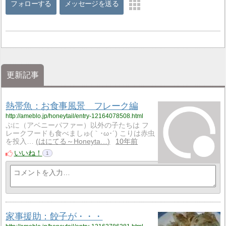
フォローする
メッセージを送る
更新記事
熱帯魚：お食事風景 フレーク編
http://ameblo.jp/honeytail/entry-12164078508.html
ぷに（アベニーパファー）以外の子たちは フ
レークフードも食べましゅ(｀･ω･´) こりは赤虫
を投入…
はにてる～Honeyta…
10年前
いいね！
1
家事援助：餃子が・・・