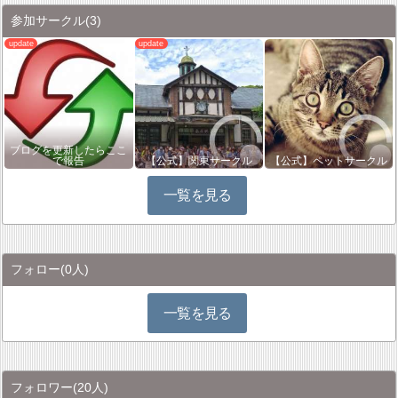
参加サークル
(3)
ブログを更新したらここ
で報告
【公式】関東サークル
【公式】ペットサークル
一覧を見る
フォロー
(0人)
一覧を見る
フォロワー
(20人)