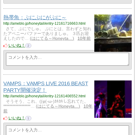
熱帯魚：ぷにぷにがぷに～
http://ameblo.jp/honeytail/entry-12161716663.html
さて、ぷにでしゅ。 ぷにとは、言わずと知れ
たアベニーパファーでありましゅ。 ３匹お迎
えしたので…
はにてる～Honeyta…
10年前
いいね！
2
VAMPS：VAMPS LIVE 2016 BEAST
PARTY開催決定！
http://ameblo.jp/honeytail/entry-12161406552.html
そうそう、これ、((φ(-ω-)ｶｷｶｷし忘れてた。
******************…
はにてる～Honeyta…
10年
前
いいね！
1