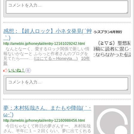
感想：【超人ロック】小ネタ発見( ´艸
｀)
http://ameblo.jp/honeytail/entry-12161029242.html
なんとなーく、愛するロック関係で新しい情
報ないかなーと ふらっと作者さんのブログを
見てたら――…
はにてる～Honeyta…
10年
前
いいね！
0
夢：木村拓哉さん、またもや降臨(｀･
ω･´)
http://ameblo.jp/honeytail/entry-12160988456.html
今日ぢゃなくて昨日の夢ざんすー。 木村拓哉
さん、半年に１～２回くらい、夢に出てくれる