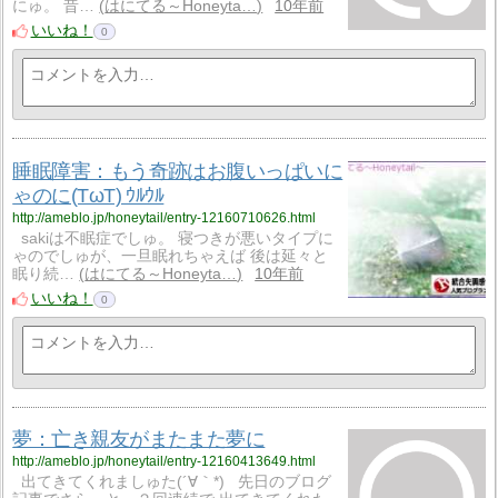
にゅ。 昔…
はにてる～Honeyta…
10年前
いいね！
0
睡眠障害：もう奇跡はお腹いっぱいに
ゃのに(TωT) ｳﾙｳﾙ
http://ameblo.jp/honeytail/entry-12160710626.html
sakiは不眠症でしゅ。 寝つきが悪いタイプに
ゃのでしゅが、一旦眠れちゃえば 後は延々と
眠り続…
はにてる～Honeyta…
10年前
いいね！
0
夢：亡き親友がまたまた夢に
http://ameblo.jp/honeytail/entry-12160413649.html
出てきてくれましゅた(´∀｀*) 先日のブログ