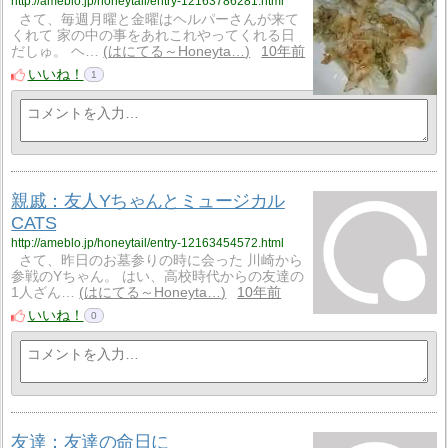
http://ameblo.jp/honeytail/entry-12163786281.html
さて、毎週月曜と金曜はヘルパーさんが来て
くれて 家の中の事をあれこれやってくれる日
だしゅ。 ヘ…
はにてる～Honeyta…
10年前
いいね！
1
親戚：友人Yちゃんとミュージカル
CATS
http://ameblo.jp/honeytail/entry-12163454572.html
さて、昨日のお墓参りの時に会った 川崎から
参戦のYちゃん。 はい、高校時代からの友達の
1人ざん…
はにてる～Honeyta…
10年前
いいね！
0
友達：友達の命日に