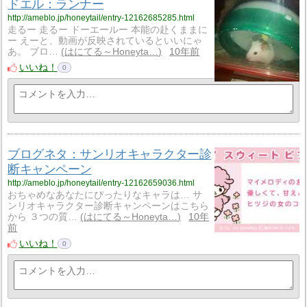
ドエル：ランナー
http://ameblo.jp/honeytail/entry-12162685285.html
走るー 走るー ドーエールー 本能の赴くままに
ー えーと、動画が反映されているといいにゃ
あ。 ブロ…
はにてる～Honeyta…
10年前
いいね！
0
ブログネタ：サンリオキャラクター診
断キャンペーン
http://ameblo.jp/honeytail/entry-12162659036.html
おちゃめなあなたにぴったりなキャラは… サ
ンリオキャラクター診断キャンペーンはこちら
から ３つの質…
はにてる～Honeyta…
10年
前
いいね！
0