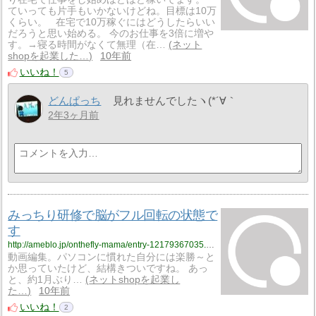
ていっても片手もいかないけどね。目標は10万
くらい。 在宅で10万稼ぐにはどうしたらいい
だろうと思い始める。 今のお仕事を3倍に増や
す。→寝る時間がなくて無理（在…
ネット
shopを起業した…
10年前
いいね！
5
どんぱっち
見れませんでしたヽ(*´∀｀
2年3ヶ月前
みっちり研修で脳がフル回転の状態で
す
http://ameblo.jp/onthefly-mama/entry-12179367035.html
動画編集。パソコンに慣れた自分には楽勝～と
か思っていたけど、結構きついですね。 あっ
と、約1月ぶり…
ネットshopを起業し
た…
10年前
いいね！
2