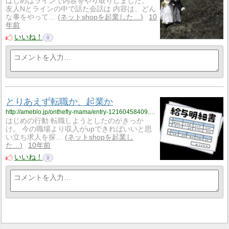
はじめはラインで内容をやり取りしました。
友人Nとラインの中で話た会話は 内容は、どん
な事をやって…
ネットshopを起業した…
10
年前
いいね！
0
とりあえず転職か、起業か
http://ameblo.jp/onthefly-mama/entry-12160458409.html
はじめの行動 転職しようとしたのがきっか
け。 今の職場より収入がupできればいいと思
い立ち求人を探…
ネットshopを起業し
た…
10年前
いいね！
0