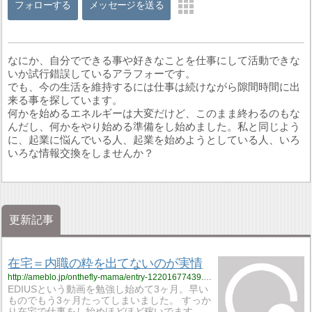
フォローする
メッセージを送る
なにか、自分でできる事や好きなことを仕事にして活動できな
いか試行錯誤しているアラフォーです。
でも、今の生活を維持するには仕事は続けながら隙間時間に出
来る事を探しています。
何かを始めるエネルギーは大変だけど、このまま終わるのもな
んだし、何かをやり始める準備をし始めました。私と同じよう
に、起業に悩んでいる人、起業を始めようとしている人、いろ
いろな情報交換をしませんか？
更新記事
在宅＝内職の粋を出てないのが実情
http://ameblo.jp/onthefly-mama/entry-12201677439.html
EDIUSという動画を勉強し始めて3ヶ月。早い
ものでもう3ヶ月たってしまいました。 すっか
り在宅で仕事をし始めほどほど稼いでます。