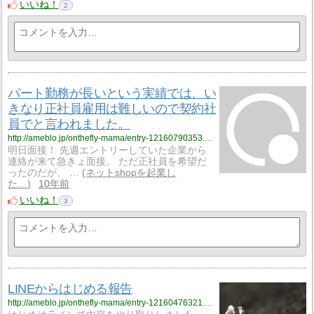
いいね！
2
パート勤務が長いという実績では、い
きなり正社員雇用は難しいので契約社
員でと言われました。
http://ameblo.jp/onthefly-mama/entry-12160790353.html
明日面接！ 先週エントリーしていた企業から
連絡が来て急きょ面接。 ただ正社員を希望だ
ったのだが、 …
ネットshopを起業し
た…
10年前
いいね！
3
LINEからはじめる報告
http://ameblo.jp/onthefly-mama/entry-12160476321.html