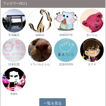
フォロワー
(9人)
不倶戴天
pekico
SHEEP70
きいりん
日本社団
トラベルとらら
北浜OASIS
タクヤ
tratra
一覧を見る