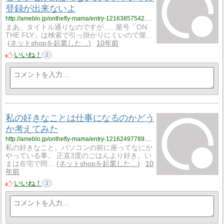
登録が出来ないよ
http://ameblo.jp/onthefly-mama/entry-12163857542.html
まあ、タイトル通りなのですが..... 屋号「ON
THE FLY」は検索で引っ掛かりにくいので屋…
ネットshopを起業した…
10年前
いいね！
2
私の好きなことは仕事になるのかどう
か考えてみた
http://ameblo.jp/onthefly-mama/entry-12162497789.html
私の好きなこと。パソコンの前に座ってなにか
やっている事。 正直3度のごはんより好き。い
まは在宅で間…
ネットshopを起業した…
10
年前
いいね！
2