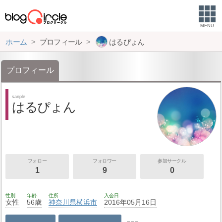
MENU
ホーム
プロフィール
はるぴょん
プロフィール
sanple
はるぴょん
フォロー
フォロワー
参加サークル
1
9
0
性別
年齢
住所
入会日
女性
56歳
神奈川県
横浜市
2016年05月16日