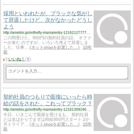
採用といわれたが、ブラックな気がし
て辞退したけど、次がなかったどうし
よう
http://ameblo.jp/onthefly-mama/entry-12162127777.html
この間受けた、950円の契約社員の話、 オファ
ーが来た のですが、いろいろ考えて辞退しま
した。仕事…
ネットshopを起業した…
10年
前
いいね！
3
契約社員のつもりで面接にいったら時
給の話をされた。これってブラック？
http://ameblo.jp/onthefly-mama/entry-12161309246.html
今日、いきごんで面接を受けるも、 契約社員
とは名ばかりでまずは時給950円スタート 2か
月トライア…
ネットshopを起業した…
10年
前