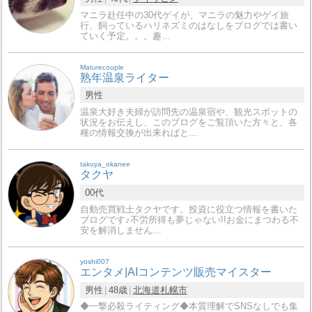
マニラ赴任中の30代ゲイが、マニラの魅力やゲイ旅
行、飼っているハリネズミのはなしをブログでは書い
ていく予定。。。趣…
Maturecouple
熟年温泉ライター
男性
温泉大好き夫婦が訪問先の温泉宿や、観光スポットの
状況をお伝えし、このブログをご覧頂いた方々と、各
種の情報交換が出来ればと…
takuya_okanee
タクヤ
00代
自動売買戦士タクヤです。投資に役立つ情報を書いた
ブログです♪不労所得も夢じゃない!!お金にまつわる不
安を解消しません…
yoshi007
エンタメ|AIコンテンツ販売マイスター
男性
48歳
北海道
札幌市
◆一撃必殺ライティング◆本質理解でSNSなしでも集