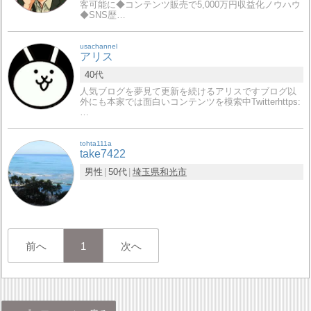
客可能に◆コンテンツ販売で5,000万円収益化ノウハウ
◆SNS歴…
usachannel
アリス
40代
人気ブログを夢見て更新を続けるアリスですブログ以
外にも本家では面白いコンテンツを模索中Twitterhttps:
…
tohta111a
take7422
男性
50代
埼玉県
和光市
前へ
1
次へ