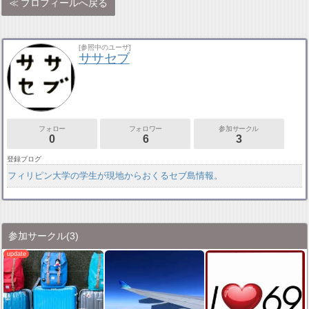
プロフィールへ戻る
[参照中のユーザ]
ササセブ
フォロー
フォロワー
参加サークル
0
6
3
登録ブログ
フィリピン大学の学生が現地からおくるセブ島情報。
参加サークル
(3)