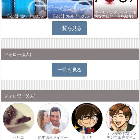
フィリピンのいいとこ愉
【公式】旅行サークル
【公式】海外サークル
快なエピソードを紹介(…
一覧を見る
フォロー
(0人)
一覧を見る
フォロワー
(6人)
エンタメ｜AIコン
ハリコ
熟年温泉ライター
タクヤ
テンツ販売マイ…