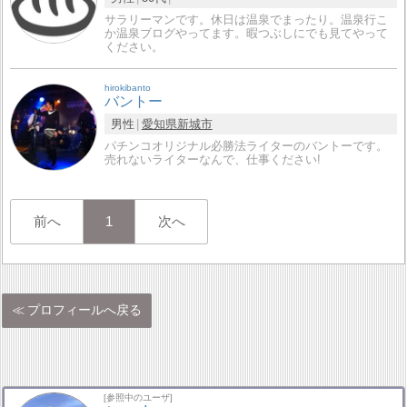
サラリーマンです。休日は温泉でまったり。温泉行こ
か温泉ブログやってます。暇つぶしにでも見てやって
ください。
hirokibanto
バントー
男性
愛知県
新城市
パチンコオリジナル必勝法ライターのバントーです。
売れないライターなんで、仕事ください!
前へ
1
次へ
プロフィールへ戻る
[参照中のユーザ]