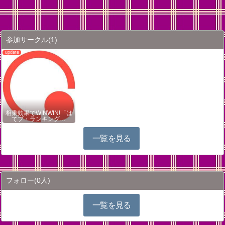
参加サークル
(1)
相乗効果でWINWIN!「は
てブ・ランキング…
一覧を見る
フォロー
(0人)
一覧を見る