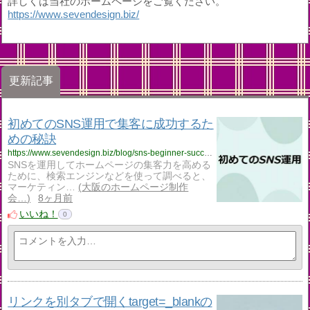
詳しくは当社のホームページをご覧ください。
https://www.sevendesign.biz/
更新記事
初めてのSNS運用で集客に成功するた
めの秘訣
https://www.sevendesign.biz/blog/sns-beginner-success-tips/
SNSを運用してホームページの集客力を高める
ために、検索エンジンなどを使って調べると、
マーケティン…
大阪のホームページ制作
会…
8ヶ月前
いいね！
0
リンクを別タブで開くtarget=_blankの