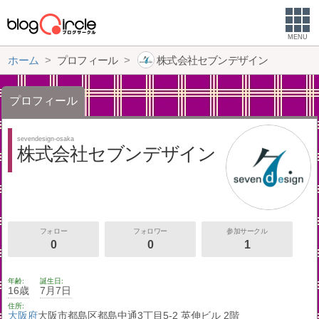
MENU
ホーム
プロフィール
株式会社セブンデザイン
プロフィール
sevendesign-osaka
株式会社セブンデザイン
フォロー
フォロワー
参加サークル
0
0
1
年齢
誕生日
16歳
7月7日
住所
大阪府
大阪市都島区都島中通3丁目5-2 英伸ビル 2階