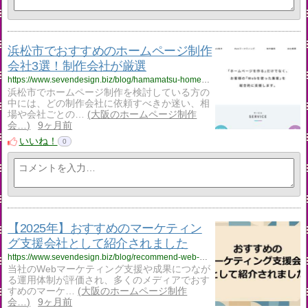
浜松市でおすすめのホームページ制作
会社3選！制作会社が厳選
https://www.sevendesign.biz/blog/hamamatsu-homepage-creation/
浜松市でホームページ制作を検討している方の
中には、どの制作会社に依頼すべきか迷い、相
場や会社ごとの…
大阪のホームページ制作
会…
9ヶ月前
いいね！
0
【2025年】おすすめのマーケティン
グ支援会社として紹介されました
https://www.sevendesign.biz/blog/recommend-web-marketing-company/
当社のWebマーケティング支援や成果につなが
る運用体制が評価され、多くのメディアでおす
すめのマーケ…
大阪のホームページ制作
会…
9ヶ月前