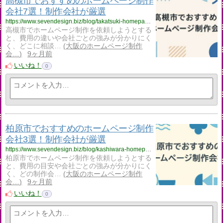
高槻市でおすすめのホームページ制作
会社7選！制作会社が厳選
https://www.sevendesign.biz/blog/takatsuki-homepage-creation/
高槻市でホームページ制作を依頼しようとする
と、費用の違いや会社ごとの強みが分かりにく
く、どこに相談…
大阪のホームページ制作
会…
9ヶ月前
いいね！
0
柏原市でおすすめのホームページ制作
会社3選！制作会社が厳選
https://www.sevendesign.biz/blog/kashiwara-homepage-creation/
柏原市でホームページ制作を依頼しようとする
と、費用の目安や会社ごとの強みが分かりにく
く、どの制作会…
大阪のホームページ制作
会…
9ヶ月前
いいね！
0