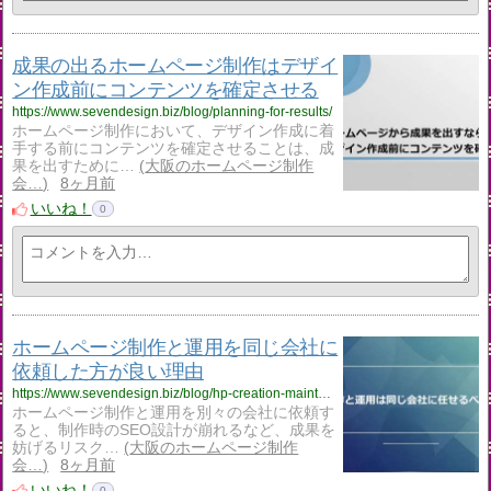
成果の出るホームページ制作はデザイ
ン作成前にコンテンツを確定させる
https://www.sevendesign.biz/blog/planning-for-results/
ホームページ制作において、デザイン作成に着
手する前にコンテンツを確定させることは、成
果を出すために…
大阪のホームページ制作
会…
8ヶ月前
いいね！
0
ホームページ制作と運用を同じ会社に
依頼した方が良い理由
https://www.sevendesign.biz/blog/hp-creation-maintenance/
ホームページ制作と運用を別々の会社に依頼す
ると、制作時のSEO設計が崩れるなど、成果を
妨げるリスク…
大阪のホームページ制作
会…
8ヶ月前
いいね！
0