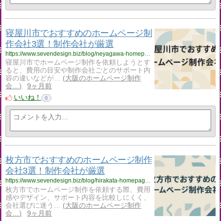
寝屋川市でおすすめのホームページ制
作会社3選！制作会社が厳選
https://www.sevendesign.biz/blog/neyagawa-homepage-creation/
寝屋川市でホームページ制作を依頼しようとす
ると、費用の目安や制作会社ごとのサポート内
容の違いなどが…
大阪のホームページ制作
会…
9ヶ月前
いいね！
0
枚方市でおすすめのホームページ制作
会社3選！制作会社が厳選
https://www.sevendesign.biz/blog/hirakata-homepage-creation/
枚方市でホームページ制作を依頼する際、費用
感やデザイン、サポート内容を比較しにくく、
会社選びに迷う…
大阪のホームページ制作
会…
9ヶ月前