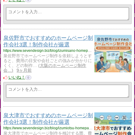
泉佐野市でおすすめのホームページ制
作会社3選！制作会社が厳選
https://www.sevendesign.biz/blog/izumisano-homepage-creation/
泉佐野市でホームページ制作を依頼しようとす
ると、費用の目安や会社ごとの強みが分かりに
くく、どの制作…
大阪のホームページ制作
会…
9ヶ月前
いいね！
0
泉大津市でおすすめのホームページ制
作会社3選！制作会社が厳選
https://www.sevendesign.biz/blog/izumiotsu-homepage-creation/
泉大津市でホームページ制作を検討する際、費