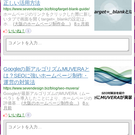
正しい活用方法
https://www.sevendesign.biz/blog/target-blank-guide/
ホームページのリンクをクリックした際に新し
いタブで画面を開くtarget=_blankの設定は、
ホ…
大阪のホームページ制作会…
8ヶ月前
いいね！
1
Googleの新アルゴリズムMUVERAと
は？SEOに強いホームページ制作・
運営の対策法
https://www.sevendesign.biz/blog/seo-muvera/
Googleが最新アルゴリズムのMUVERA（ムー
ベラ）を導入したことにより、ホームページの
評価基…
大阪のホームページ制作会…
8ヶ
月前
いいね！
0