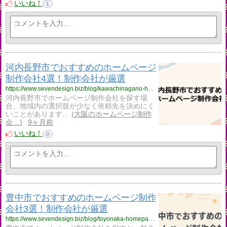
いいね！
1
河内長野市でおすすめのホームページ
制作会社4選！制作会社が厳選
https://www.sevendesign.biz/blog/kawachinagano-homepage-creation/
河内長野市でホームページ制作会社を探す場
合、地域内の選択肢が少なく依頼先を決めにく
いことがあります…
大阪のホームページ制作
会…
9ヶ月前
いいね！
0
豊中市でおすすめのホームページ制作
会社3選！制作会社が厳選
https://www.sevendesign.biz/blog/toyonaka-homepage-creation/