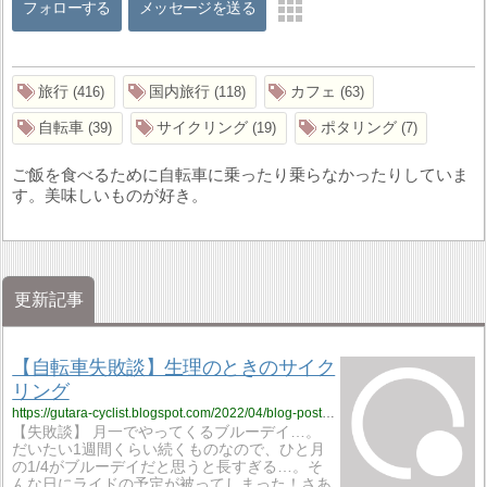
フォローする
メッセージを送る
旅行
国内旅行
カフェ
416
118
63
自転車
サイクリング
ポタリング
39
19
7
ご飯を食べるために自転車に乗ったり乗らなかったりしていま
す。美味しいものが好き。
更新記事
【自転車失敗談】生理のときのサイク
リング
https://gutara-cyclist.blogspot.com/2022/04/blog-post_75.html
【失敗談】 月一でやってくるブルーデイ…。
だいたい1週間くらい続くものなので、ひと月
の1/4がブルーデイだと思うと長すぎる…。そ
んな日にライドの予定が被ってしまった！さあ