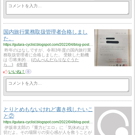
国内旅行業務取扱管理者合格しまし
た。
https://gutara-cyclist.blogspot.com/2022/04/blog-post_4.html
昨年のはなしですが、令和3年度の国内旅行業
務取扱管理者に合格しました。 受験した動機
は ①将来的…
のんべんだらりなぐうた
ら…
4年前
いいね！
0
とりとめもないけれど書き残したいこ
と②
https://gutara-cyclist.blogspot.com/2022/04/blog-post_16.html
伊坂幸太郎の『重力ピエロ』に「気休めは大
切だよ。その場限りの安心感が人を救うことが