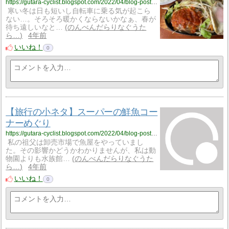
https://gutara-cyclist.blogspot.com/2022/04/blog-post_85.html
寒い冬は日も短いし自転車に乗る気が起こら
ない…。そろそろ暖かくならないかなぁ、春が
待ち遠しいなと…
のんべんだらりなぐうた
ら…
4年前
いいね！
0
【旅行の小ネタ】スーパーの鮮魚コー
ナーめぐり
https://gutara-cyclist.blogspot.com/2022/04/blog-post_18.html
私の祖父は卸売市場で魚屋をやっていまし
た。その影響かどうかわかりませんが、私は動
物園よりも水族館…
のんべんだらりなぐうた
ら…
4年前
いいね！
0