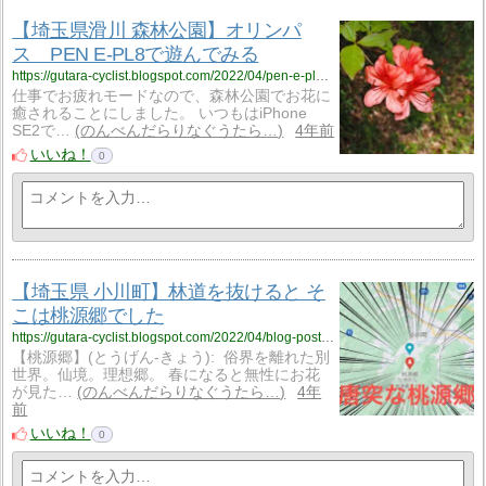
【埼玉県滑川 森林公園】オリンパ
ス PEN E-PL8で遊んでみる
https://gutara-cyclist.blogspot.com/2022/04/pen-e-pl8.html
仕事でお疲れモードなので、森林公園でお花に
癒されることにしました。 いつもはiPhone
SE2で…
のんべんだらりなぐうたら…
4年前
いいね！
0
【埼玉県 小川町】林道を抜けると そ
こは桃源郷でした
https://gutara-cyclist.blogspot.com/2022/04/blog-post_17.html
【桃源郷】(とうげん-きょう): 俗界を離れた別
世界。仙境。理想郷。 春になると無性にお花
が見た…
のんべんだらりなぐうたら…
4年
前
いいね！
0