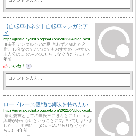
【自転車小ネタ】自転車マンガとアニ
メ
https://gutara-cyclist.blogspot.com/2022/04/blog-post_74.html
⬛︎茄子 アンダルシアの夏 言わずと知れた名
作。45分なのでだれにでもおすすめしやすい。
主人公の…
のんべんだらりなぐうたら…
4
年前
いいね！
1
ロードレース観戦に興味を持ちたい…
https://gutara-cyclist.blogspot.com/2022/04/blog-post_21.html
最近競技としての自転車にほんとに１ｍｍも
興味がわかないということに気づいてしまいま
した…。周囲に…
のんべんだらりなぐうた
ら…
4年前