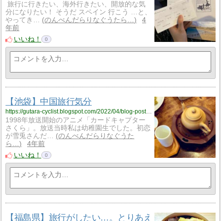
旅行に行きたい、海外行きたい、開放的な気
分になりたい！ そうだ スペイン 行こう …と、
やってき…
のんべんだらりなぐうたら…
4
年前
いいね！
0
【池袋】中国旅行気分
https://gutara-cyclist.blogspot.com/2022/04/blog-post_8.html
1998年放送開始のアニメ「カードキャプター
さくら」。放送当時私は幼稚園生でした。初恋
が雪兎さんだ…
のんべんだらりなぐうた
ら…
4年前
いいね！
0
【福島県】旅行がしたい…。とりあえ