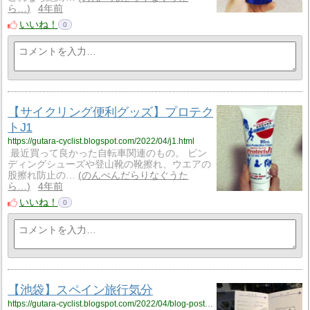
ら…
4年前
いいね！
0
【サイクリング便利グッズ】プロテク
トJ1
https://gutara-cyclist.blogspot.com/2022/04/j1.html
最近買って良かった自転車関連のもの。 ビン
ディングシューズや登山靴の靴擦れ、ウエアの
股擦れ防止の…
のんべんだらりなぐうた
ら…
4年前
いいね！
0
【池袋】スペイン旅行気分
https://gutara-cyclist.blogspot.com/2022/04/blog-post_10.html