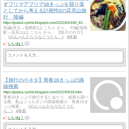
ずフリマアプリで18きっぷを競り落
としてから考える計画性0の花見山旅
行 後編
https://gutara-cyclist.blogspot.com/2022/04/180_83.html
前編(埼玉→福島駅)は こちら から。 中編(福島
駅→花見山)は こちら から。 【餃子の行方】
…
のんべんだらりなぐうたら…
4年前
いいね！
0
【旅行の小ネタ】青春18きっぷの路
線検索
https://gutara-cyclist.blogspot.com/2022/04/18.html
青春18きっぷで旅行するにあたり、経路を調べ
る際、私はジョルダンの路線検索の「青春18き
っぷ検索」…
のんべんだらりなぐうた
ら…
4年前
いいね！
0