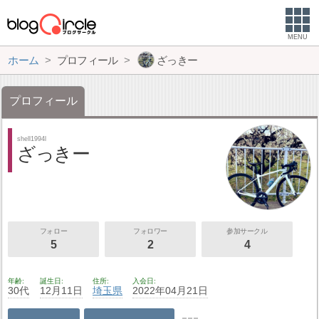
MENU
ホーム
プロフィール
ざっきー
プロフィール
shell1994l
ざっきー
フォロー
フォロワー
参加サークル
5
2
4
年齢
誕生日
住所
入会日
30代
12月11日
埼玉県
2022年04月21日