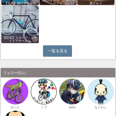
【公式】料理・グルメサ
【公式】旅行サークル
ークル
旅グルメ
【公式】スポーツ・アウ
トドアサークル
一覧を見る
フォロー
(5人)
ばった
ノブ
yasu
なぐわし