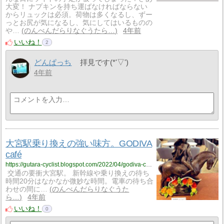
大変！ ナプキンを持ち運ばなければならない
からリュックは必須。荷物は多くなるし、ずー
っとお尻が気になるし、気にしてはいるものの
や…
のんべんだらりなぐうたら…
4年前
いいね！
2
どんぱっち
拝見です(*'▽')
4年前
大宮駅乗り換えの強い味方。GODIVA
café
https://gutara-cyclist.blogspot.com/2022/04/godiva-cafe.html
交通の要衝大宮駅。 新幹線や乗り換えの待ち
時間20分はなかなか微妙な時間。電車の待ち合
わせの間に…
のんべんだらりなぐうた
ら…
4年前
いいね！
0