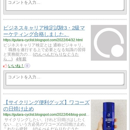
ビジネスキャリア検定試験3・2級マ
ーケティング合格しました。
https://gutara-cyclist.blogspot.com/2022/04/32.html
ビジネスキャリア検定とは 通称ビジキャリ。
「 職務を遂行する上で必要となる知識の習得
と実務能力の…
のんべんだらりなぐうた
ら…
4年前
いいね！
0
【サイクリング便利グッズ】ワコーズ
の日焼け止め
https://gutara-cyclist.blogspot.com/2022/04/blog-post_36.html
サイクリングしたい、けれど日焼けはしたく
ない…という方必見のワコーズの日焼け止め。
これなら絶対…
のんべんだらりなぐうた