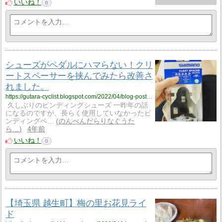
いいね！
0
シューズがペダルにハマらない！クリ
ートスペーサーを挟んでみたら改善さ
れました。
https://gutara-cyclist.blogspot.com/2022/04/blog-post_13.html
久しぶりのビンディングシューズ 一昨年の話
になるのですが、長らく使用していなかったビ
ンディングペ…
のんべんだらりなぐうた
ら…
4年前
いいね！
0
【埼玉県 越生町】梅の里お花見ライ
ド