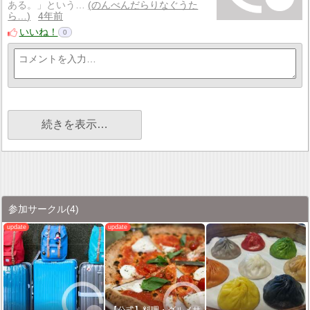
ある。」という…
のんべんだらりなぐうた
ら…
4年前
いいね！
0
続きを表示…
参加サークル
(4)