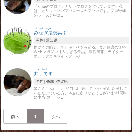
「kintaのブログ」というブログを作っています。私
は、オリックスバファローズのファンです。プロ野球
のシーズン中は…
minagiru-syo
みなぎ鬼夜兵衛
男性
愛知県
血湧き肉踊る。あとキャベツも踊る。食と健康の無料
WEBマガジン【みなぎる食品】運営者兼、ライター
兼、ラクガキマイスターの…
reiadaisuki
井手です
男性
45歳
佐賀県
皆さんこんにちわ!私何も応援していないのに応援して
いただいている方、本当にありがとうございます!同時
に本当に申し訳…
前へ
1
次へ