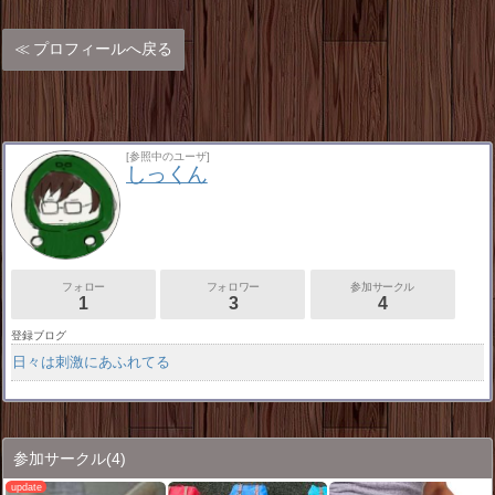
プロフィールへ戻る
[参照中のユーザ]
しっくん
フォロー
フォロワー
参加サークル
1
3
4
登録ブログ
日々は刺激にあふれてる
参加サークル
(4)