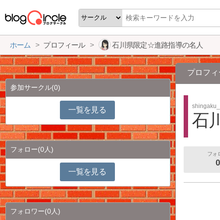
ホーム
プロフィール
石川県限定☆進路指導の名人
プロフィ
参加サークル
(0)
shingaku_
一覧を見る
石
フォロー
(0人)
フォ
0
一覧を見る
フォロワー
(0人)