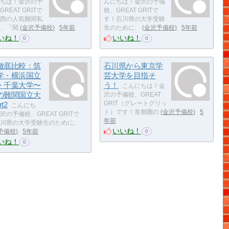
ちは！金沢の予
んにちは！金沢の予備
REAT GRITで
校、GREAT GRITで
西の人気難関私
す！石川県の大学受験
、「関
金沢予備校
5年前
生のために、
金沢予備校
5年前
いね！
いいね！
0
0
徹底比較：筑
石川県から東京学
学・横浜国立
芸大学を目指そ
・千葉大学〜
う！
こんにちは！金
の難関国立大
沢の予備校、GREAT
t2
GRIT（グレートグリッ
こんにち
ト）です！首都圏の
金沢予備校
5
沢の予備校、GREAT GRITで
年前
川県の大学受験生のために、
いいね！
予備校
5年前
0
いね！
0