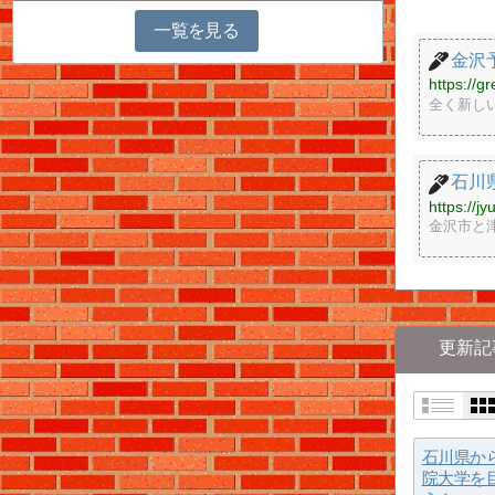
一覧を見る
金沢
https://g
全く新しい
石川
https://j
金沢市と
更新記
石川県か
院大学を