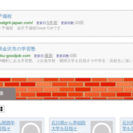
予備校
reatgrit-japan.com/
5年前
10回
更新日
更新回数
予備校 金沢予備校Great Gritです。
県金沢市の学習塾
yuku-goodjob.com
最新
0回
更新日
更新回数
津幡町にある学習塾。上位進学校・難関大学を目指す小中学生・高校生に強い
事
ら関西学
石川県から早稲田
石川
目指そ
大学を目指そ
学を