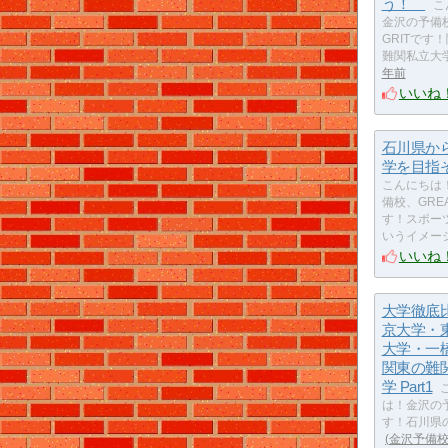
う！
こ
金沢の予備校
GRITです
難関私立大
年前
いいね
石川県か
学を目
こんにちは
備校、GREA
す！スポー
いうイメー
いいね
大学徹底
京大学・
大学・一
関東の難
学 Part1
は！金沢の予
す！石川県
金沢予備