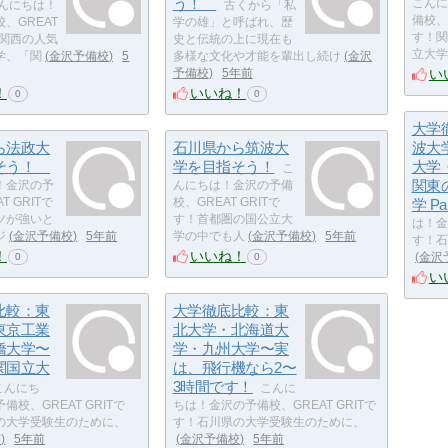
う！
こんに
んにちは！
古くから「私
備校、G
、GREAT
学の雄」と呼ばれ、歴
す！関
！関西の人気
史と伝統の上に現在も
立大学
学、「関
金沢予備校
5
多様な文化や才能を輩出し続け
金沢
い
予備校
5年前
！
いいね！
0
0
大学
ら法政大
石川県から筑波大
波大
指そう！
学を目指そう！
大学
こ
関東
！金沢の予
んにちは！金沢の予備
T GRITで
校、GREAT GRITで
学 Par
ツが強いと
す！首都圏の国公立大
は！金
ジ
金沢予備校
5年前
学の中でも人
金沢予備校
5年前
す！石
！
いいね！
金沢
0
0
い
比較：東
大学徹底比較：東
東京工業
北大学・北海道大
橋大学〜
学・九州大学〜実
関国立大
は、飛行機なら2〜
3時間です！
こんにち
こんに
備校、GREAT GRITで
ちは！金沢の予備校、GREAT GRITで
の大学受験生のために、
す！石川県の大学受験生のために、
校
5年前
金沢予備校
5年前