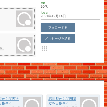
年齢
20代
入会日
2021年12月14日
フォローする
メッセージを送る
塾。
県から関西大
石川県から関関同
目指そう！
立を目指そう！
こ