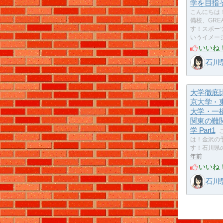
学を目
こんにちは
備校、GREA
す！スポー
いうイメー
いいね
石川県
大学徹底
京大学・
大学・一
関東の難
学 Part1
は！金沢の予
す！石川県
年前
いいね
石川県