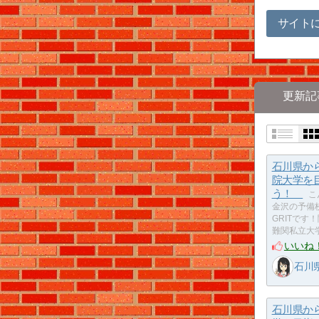
サイト
更新記
石川県か
院大学を
う！
こ
金沢の予備校
GRITです
難関私立大
いいね
石川県
石川県か