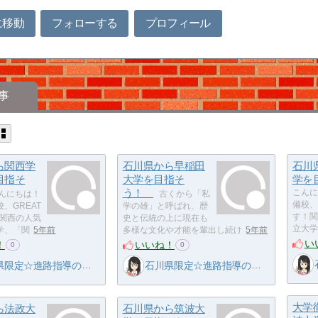
に移動
フォローする
プロフィール
事
ら関西学
石川県から早稲田
石川
目指そ
大学を目指そ
学を
う！
こんに
んにちは！
古くから「私
備校、G
、GREAT
学の雄」と呼ばれ、歴
す！関
！関西の人気
史と伝統の上に現在も
立大学
学、「関
5年前
多様な文化や才能を輩出し続け
5年前
い
！
いいね！
0
0
限定☆進路指導の名人
石川県限定☆進路指導の名人
大学
ら法政大
石川県から筑波大