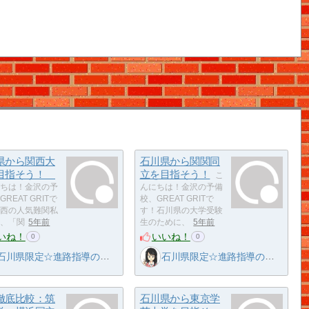
県から関西大
石川県から関関同
目指そう！
立を目指そう！
こ
ちは！金沢の予
んにちは！金沢の予備
REAT GRITで
校、GREAT GRITで
西の人気難関私
す！石川県の大学受験
、「関
5年前
生のために、
5年前
いね！
いいね！
0
0
石川県限定☆進路指導の名人
石川県限定☆進路指導の名人
徹底比較：筑
石川県から東京学