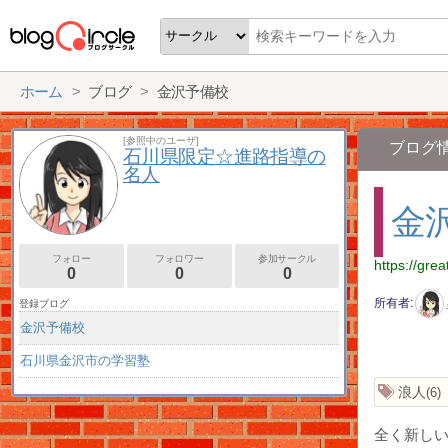
ホーム
ブログ
金沢予備校
[参照中のユーザ]
ブログ
石川県限定☆進路指導の
名人
金
フォロー
フォロワー
参加サークル
https://grea
0
0
0
所有者
登録ブログ
金沢予備校
石川県金沢市の学習塾
浪人
6
全く新しい予