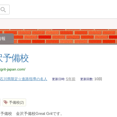
情報
沢予備校
tgrit-japan.com/
石川県限定☆進路指導の名人
5年前
10回
更新日時
更新回数
予備校
2
備校 金沢予備校Great Gritです。