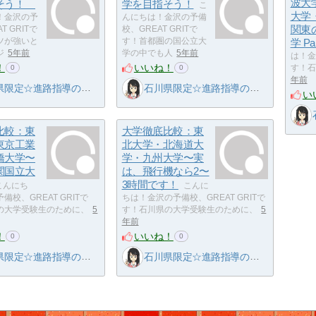
波大
指そう！
学を目指そう！
こ
大学
！金沢の予
んにちは！金沢の予備
関東
T GRITで
校、GREAT GRITで
ツが強いと
す！首都圏の国公立大
学 Par
ジ
5年前
学の中でも人
5年前
は！金
！
いいね！
す！石
0
0
年前
限定☆進路指導の名人
石川県限定☆進路指導の名人
い
比較：東
大学徹底比較：東
東京工業
北大学・北海道大
橋大学〜
学・九州大学〜実
関国立大
は、飛行機なら2〜
3時間です！
こんにち
こんに
備校、GREAT GRITで
ちは！金沢の予備校、GREAT GRITで
の大学受験生のために、
5
す！石川県の大学受験生のために、
5
年前
！
いいね！
0
0
限定☆進路指導の名人
石川県限定☆進路指導の名人