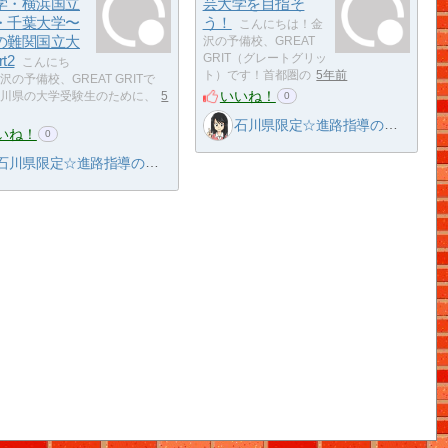
学・横浜国立
芸大学を目指そ
・千葉大学〜
う！
こんにちは！金
の難関国立大
沢の予備校、GREAT
t2
GRIT（グレートグリッ
こんにち
ト）です！首都圏の
5年前
沢の予備校、GREAT GRITで
いいね！
川県の大学受験生のために、
5
0
石川県限定☆進路指導の名人
いね！
0
石川県限定☆進路指導の名人