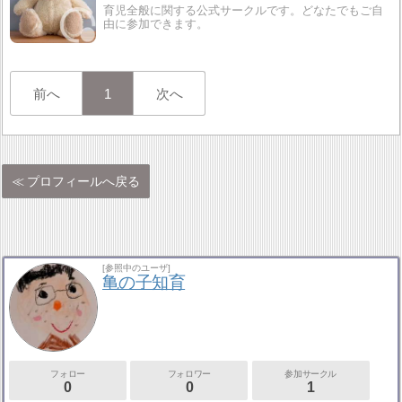
育児全般に関する公式サークルです。どなたでもご自
由に参加できます。
前へ
1
次へ
プロフィールへ戻る
[参照中のユーザ]
亀の子知育
フォロー
フォロワー
参加サークル
0
0
1