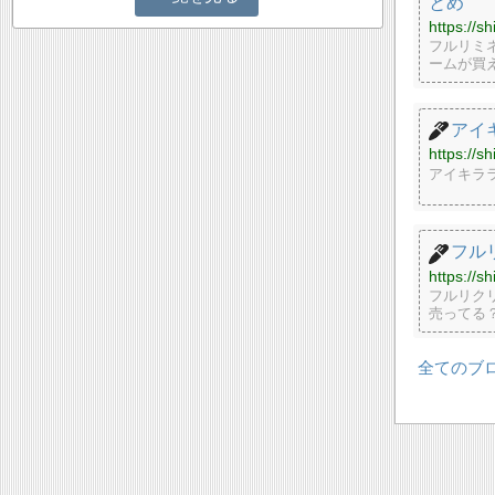
とめ
https://s
フルリミ
ームが買
アイ
https://s
アイキラ
フル
https://s
フルリク
売ってる
全てのブ