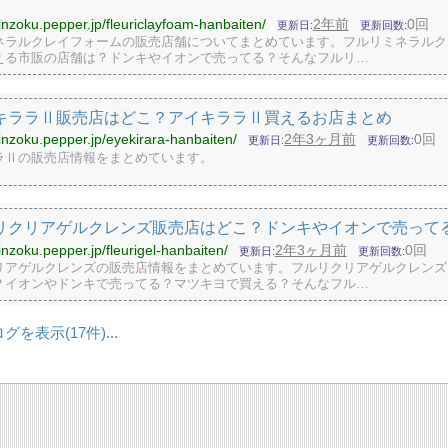
hinzoku.pepper.jp/fleuriclayfoam-hanbaiten/
2年前
0回
更新日
更新回数
ネラルクレイフォームの販売店舗についてまとめています。フルリミネラルク
える市販の店舗は？ドンキやイオンで売ってる？そんなフルリ…
キララⅡ販売店はどこ？アイキララⅡ買えるお店まとめ
hinzoku.pepper.jp/eyekirara-hanbaiten/
2年3ヶ月前
0回
更新日
更新回数
ラⅡの販売店情報をまとめています。
リクリアゲルクレンズ販売店はどこ？ドンキやイオンで売って
hinzoku.pepper.jp/fleurigel-hanbaiten/
2年3ヶ月前
0回
更新日
更新回数
リアゲルクレンズの販売店情報をまとめています。フルリクリアゲルクレンズ
？イオンやドンキで売ってる？マツキヨで買える？そんなフル…
ログを表示
17
...