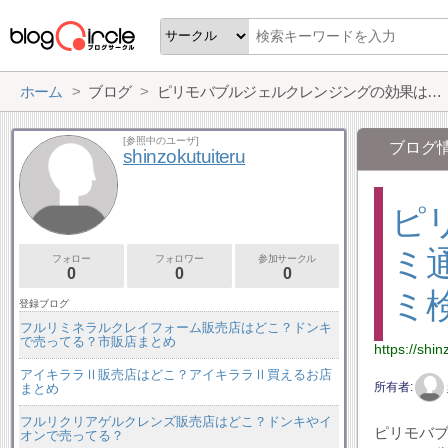
ホーム
ブログ
ピリモバブルジェルクレンジングの効果は口コミ通り？ピリモバブルジェルクレンジング口コミ検証
[参照中のユーザ]
ブログ
shinzokutuiteru
ピ
ミ
フォロー
フォロワー
参加サークル
0
0
0
ミ
登録ブログ
フルリミネラルクレイフォーム販売店はどこ？ドンキ
で売ってる？市販店まとめ
https://shi
アイキララⅡ販売店はどこ？アイキララⅡ買えるお店
所有者
まとめ
フルリクリアゲルクレンズ販売店はどこ？ドンキやイ
ピリモバ
オンで売ってる？