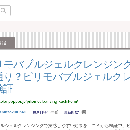
情報
リモバブルジェルクレンジン
通り？ピリモバブルジェルク
検証
nzoku.pepper.jp/piliemocleansing-kuchikomi/
shinzokutuiteru
3年前
0回
更新日時
更新回数
ブルジェルクレンジングで実感しやすい効果を口コミから検証中。