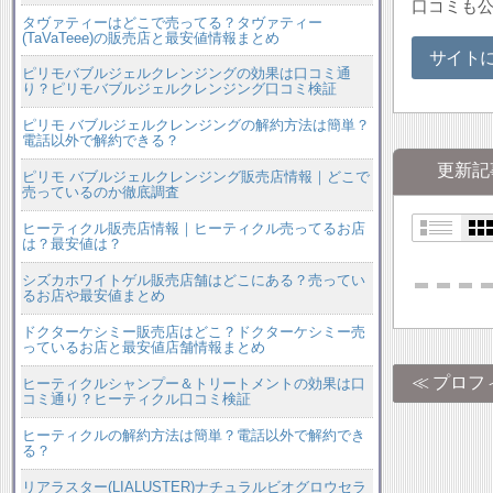
口コミも
タヴァティーはどこで売ってる？タヴァティー
(TaVaTeee)の販売店と最安値情報まとめ
サイト
ピリモバブルジェルクレンジングの効果は口コミ通
り？ピリモバブルジェルクレンジング口コミ検証
ピリモ バブルジェルクレンジングの解約方法は簡単？
電話以外で解約できる？
更新記
ピリモ バブルジェルクレンジング販売店情報｜どこで
売っているのか徹底調査
ヒーティクル販売店情報｜ヒーティクル売ってるお店
は？最安値は？
シズカホワイトゲル販売店舗はどこにある？売ってい
るお店や最安値まとめ
ドクターケシミー販売店はどこ？ドクターケシミー売
っているお店と最安値店舗情報まとめ
プロフ
ヒーティクルシャンプー＆トリートメントの効果は口
コミ通り？ヒーティクル口コミ検証
ヒーティクルの解約方法は簡単？電話以外で解約でき
る？
リアラスター(LIALUSTER)ナチュラルビオグロウセラ