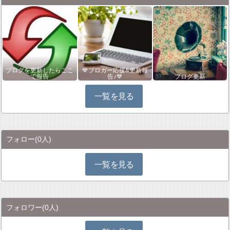
ブログを更新したらここ
💙ブロガー応援&更新報
で報告
告♪💙
ブログ更新
一覧を見る
フォロー
(0人)
一覧を見る
フォロワー
(0人)